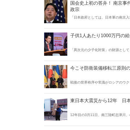
国会史上初の答弁！ 南京事
政宗
「日本政府としては、日本軍の南京入
の根拠について質問したところ、国会
子供1人あたり1000万円の
「異次元の少子化対策」の財源として
く世代への実質的な増税となる。私は
発行には難色を示す――。
今こそ防衛装備移転三原則
戦後の世界秩序や常識がロシアのウク
の平和も世界の平和も守れない。今こ
東日本大震災から12年 日
12年目の3月11日、南三陸町志津
お亡くなりになった方々が空から見た
らない。そして、東日本大震災の経験