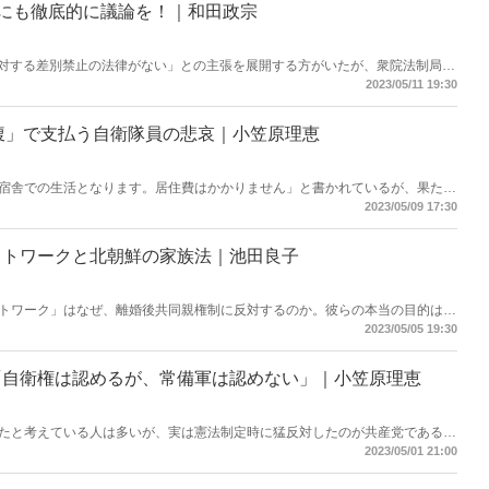
めにも徹底的に議論を！｜和田政宗
々に対する差別禁止の法律がない」との主張を展開する方がいたが、衆院法制局に
性的指向・性自認に特化して差別禁止を定める法律はない」ということが明ら
2023/05/11 19:30
エル駐日米国大使Twitterより）
腹」で支払う自衛隊員の悲哀｜小笠原理恵
宿舎での生活となります。居住費はかかりません」と書かれているが、果たし
電気代だけではなく、テレビがないのにNHKの受信料も徴収されていた
2023/05/09 17:30
ットワークと北朝鮮の家族法｜池田良子
トワーク」はなぜ、離婚後共同親権制に反対するのか。彼らの本当の目的は、
配が継続することを断固阻止する」ことにある――。（画像は駒崎弘樹氏
2023/05/05 19:30
「自衛権は認めるが、常備軍は認めない」｜小笠原理恵
たと考えている人は多いが、実は憲法制定時に猛反対したのが共産党である。
く、「憲法9条を変えろ！」と主張していたのだ。なぜ共産党はこれを転換し
2023/05/01 21:00
ouTubeより）