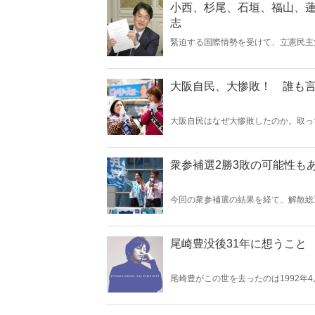
小西、杉尾、石垣、福山、
志
緊迫する国際情勢を受けて、立憲民主
かった――。自称〝憲法学者〟である
ら外れたものが実に多くみられる。（
大阪自民、大惨敗！ 誰も
大阪自民はなぜ大惨敗したのか。取っ
ら自民党を支持する保守層から見放され
り）
衆参補選2勝3敗の可能性も
今回の衆参補選の結果を経て、解散総
維新と立憲で候補者調整などが行われ
イルは茂木敏充氏Twitterより)
尾崎豊没後31年に想うこと
尾崎豊がこの世を去ったのは1992年
ていたが、当時の私は、人のバイクを
とだと思っていた――。（サムネイルはアル