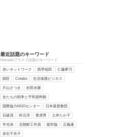
最近話題のキーワード
Hanadaプラスで話題のキーワード
赤いネットワーク
西早稲田
仁藤夢乃
師匠
Colabo
生活保護ビジネス
片山さつき
杉田水脈
女たちの戦争と平和資料館
国際協力NGOセンター
日本基督教団
石破茂
朴元淳
黄虎男
土井たか子
辛光洙
北朝鮮工作員
挺対協
正義連
赤石千衣子