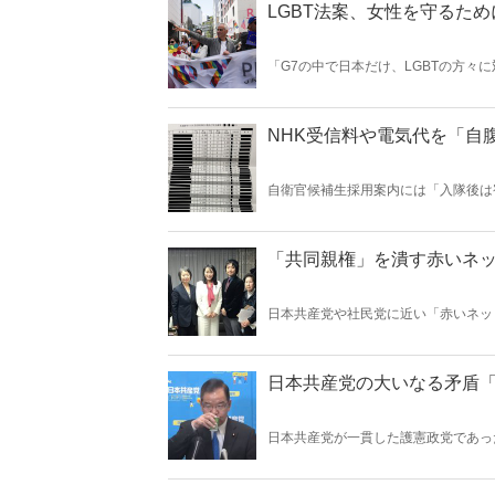
LGBT法案、女性を守るた
「G7の中で日本だけ、LGBTの方
よって「（G7の）いずれの国にも、
かになった――。（サムネイルはエマニュ
NHK受信料や電気代を「自
自衛官候補生採用案内には「入隊後は
て本当なのか。電気ポットや冷蔵庫の
――。
「共同親権」を潰す赤いネ
日本共産党や社民党に近い「赤いネッ
「離婚後も男性による女性と子供の支
twitterより）
日本共産党の大いなる矛盾
日本共産党が一貫した護憲政党であっ
つまり、「憲法9条を守れ！」ではな
たのか。（サムネイルは日本共産党公式Y