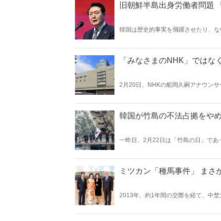
旧朝鮮半島出身労働者問題 
韓国は歴史的事実を飛躍させたり、な
韓国に対処しなければ危険である。
「みなさまのNHK」ではな
2月20日、NHKの船岡久嗣アナウン
びつな体質がこうした事件の遠因にな
韓国が竹島の不法占拠をや
一昨日、2月22日は「竹島の日」であ
を告示したことにちなむ記念日である
る。今回は、竹島の歴史を改めて振り
ミツカン「種馬事件」 まさ
2013年、約1年間の交際を経て、
生は義父母であり、ミツカンの会長・