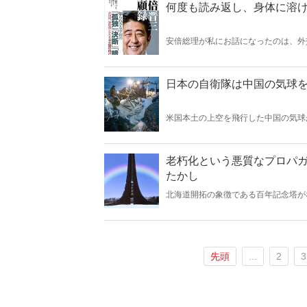
何度も読み返し、身体に溶け
安倍総理が私にお話になったのは、外
重視していたのは選挙であった。『回
挙について記していきたい。
日本の自衛隊は中国の気球
米国本土の上空を飛行した中国の気球
類似の気球が複数回、日本上空を飛行
か。
老朽化という悪質なプロパガ
たかし
北海道開拓の象徴である百年記念塔が
って北海道の歴史から消し去りたいと
先頭
...
2
3