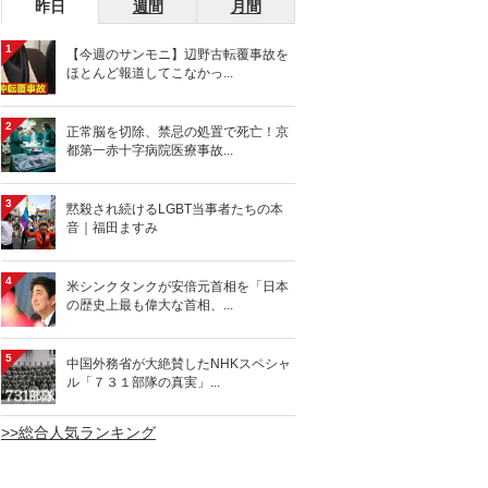
昨日
週間
月間
1
【今週のサンモニ】辺野古転覆事故を
ほとんど報道してこなかっ...
2
正常脳を切除、禁忌の処置で死亡！京
都第一赤十字病院医療事故...
3
黙殺され続けるLGBT当事者たちの本
音｜福田ますみ
4
米シンクタンクが安倍元首相を「日本
の歴史上最も偉大な首相、...
5
中国外務省が大絶賛したNHKスペシャ
ル「７３１部隊の真実」...
>>総合人気ランキング