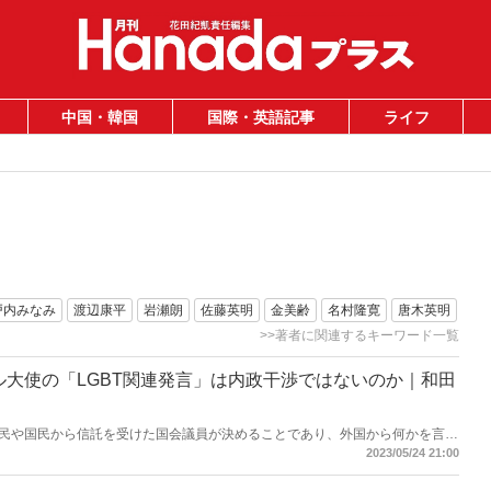
中国・韓国
国際・英語記事
ライフ
戸内みなみ
渡辺康平
岩瀬朗
佐藤英明
金美齢
名村隆寛
唐木英明
>>著者に関連するキーワード一覧
民や国民から信託を受けた国会議員が決めることであり、外国から何かを言わ
カ大使館・領事館 US Embassy Tokyo & Consulates in Japan」
2023/05/24 21:00