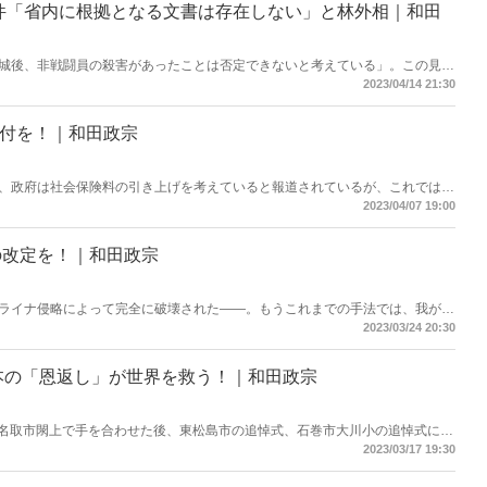
件「省内に根拠となる文書は存在しない」と林外相｜和田
城後、非戦闘員の殺害があったことは否定できないと考えている」。この見解
史上初の答弁が出た――。
2023/04/14 21:30
給付を！｜和田政宗
、政府は社会保険料の引き上げを考えていると報道されているが、これでは働
、「子供国債」の発行をすべきだと考える。だが、岸田政権はかたくなに国債
2023/04/07 19:00
の改定を！｜和田政宗
ライナ侵略によって完全に破壊された――。もうこれまでの手法では、我が国
そ防衛装備移転三原則の改定を行うべきではないか。
2023/03/24 20:30
本の「恩返し」が世界を救う！｜和田政宗
川、名取市閖上で手を合わせた後、東松島市の追悼式、石巻市大川小の追悼式に。
時に、「街も心も復興が成ったなあ」という復興を成し遂げていかなくてはな
2023/03/17 19:30
を、国内外の人々の命を守ることにつなげていかなくてはならない。