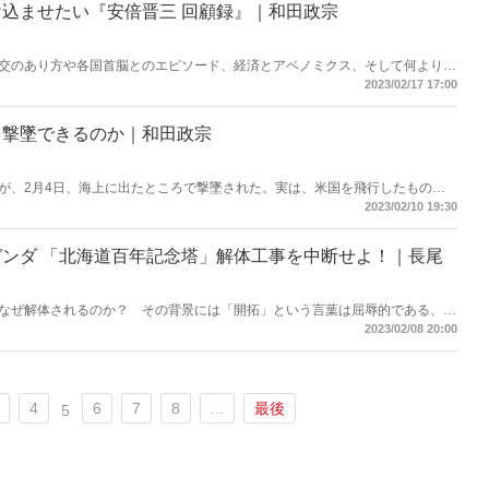
込ませたい『安倍晋三 回顧録』｜和田政宗
交のあり方や各国首脳とのエピソード、経済とアベノミクス、そして何よりも
顧録』の中でもこれらについての記述が多数を占めるが、今回の寄稿では、選
2023/02/17 17:00
を撃墜できるのか｜和田政宗
が、2月4日、海上に出たところで撃墜された。実は、米国を飛行したものと
していることが確認されている。はたして日本は米国と同じ対応ができるの
2023/02/10 19:30
ンダ 「北海道百年記念塔」解体工事を中断せよ！｜長尾
なぜ解体されるのか？ その背景には「開拓」という言葉は屈辱的である、よ
思う勢力がいる――。
2023/02/08 20:00
4
6
7
8
...
最後
5