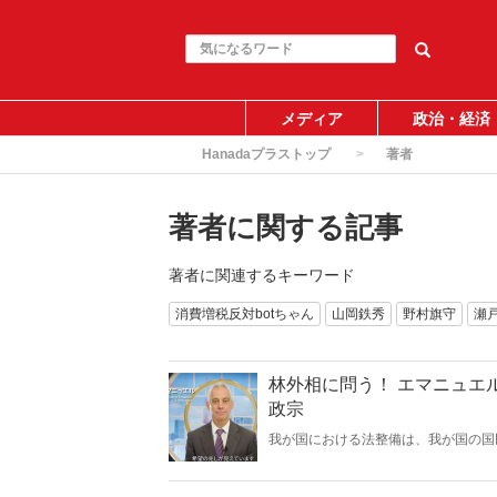
メディア
政治・経済
Hanadaプラストップ
著者
著者に関する記事
著者に関連するキーワード
消費増税反対botちゃん
山岡鉄秀
野村旗守
瀬
林外相に問う！ エマニュエル大使の「LGBT関連発言」は内政干渉ではないのか｜和田
政宗
我が国における法整備は、我が国の国
れて進めるものではない！（サムネイルは「アメリ
チャンネルより）