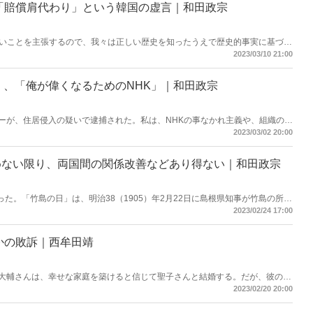
「賠償肩代わり」という韓国の虚言｜和田政宗
いことを主張するので、我々は正しい歴史を知ったうえで歴史的事実に基づき
2023/03/10 21:00
く、「俺が偉くなるためのNHK」｜和田政宗
サーが、住居侵入の疑いで逮捕された。私は、NHKの事なかれ主義や、組織のい
っていると考える。今回は、これらNHKのおかしな状況について記したい。
2023/03/02 20:00
めない限り、両国間の関係改善などあり得ない｜和田政宗
った。「竹島の日」は、明治38（1905）年2月22日に島根県知事が竹島の所管
。竹島は歴史上の様々な資料からも我が国固有の領土であることは明白であ
2023/02/24 17:00
返るとともに、我が国の取るべき方策を述べたい。
かの敗訴｜西牟田靖
中埜大輔さんは、幸せな家庭を築けると信じて聖子さんと結婚する。だが、彼の人
副会長でもある和英・美和氏によって破壊された――。
2023/02/20 20:00