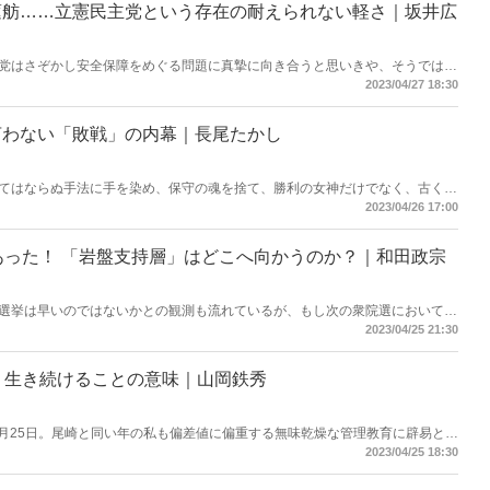
蓮舫……立憲民主党という存在の耐えられない軽さ｜坂井広
党はさぞかし安全保障をめぐる問題に真摯に向き合うと思いきや、そうではな
小西洋之議員だけではない。立民の質問には、あきれるほど軽く、また本質か
2023/04/27 18:30
サムネイルは立憲民主党「国会解説2023」生配信より）
言わない「敗戦」の内幕｜長尾たかし
てはならぬ手法に手を染め、保守の魂を捨て、勝利の女神だけでなく、古くか
、自民票は完全に維新に流れた――。（サムネイルは谷口真由美氏Twitterよ
2023/04/26 17:00
あった！ 「岩盤支持層」はどこへ向かうのか？｜和田政宗
選挙は早いのではないかとの観測も流れているが、もし次の衆院選において、
れば、自民党はかなりの厳しい結果を覚悟しなければならない――。(サムネ
2023/04/25 21:30
 生き続けることの意味｜山岡鉄秀
4月25日。尾崎と同い年の私も偏差値に偏重する無味乾燥な管理教育に辟易とし
盗んで暴走したり、夜の校舎の窓ガラスを壊して回ったりするのは馬鹿げたこ
2023/04/25 18:30
バム『ALL TIME BEST』）