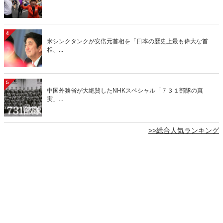
4
米シンクタンクが安倍元首相を「日本の歴史上最も偉大な首
相、...
5
中国外務省が大絶賛したNHKスペシャル「７３１部隊の真
実」...
>>総合人気ランキング