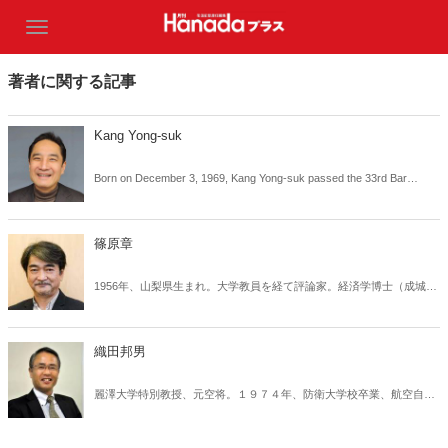
著者に関する記事
Kang Yong-suk
Born on December 3, 1969, Kang Yong-suk passed the 33rd Bar
Examination in 1991 while studying at Seoul National University School
of Law. He began his legal career in 1997 and went on to earn a Master
of Laws from Seoul National University Graduate School in 1999 and an
篠原章
LL.M. from Harvard Law School in 2002. In additi
1956年、山梨県生まれ。大学教員を経て評論家。経済学博士（成城大
学）。著書に『外連（けれん）の島・沖縄――基地と補助金のタブ
ー』（飛鳥新社）、『日本ロック雑誌クロニクル』（太田出版）、
『J-ROCKベスト123』、『沖縄ナンクル読本』（講談社）、共著に
織田邦男
『沖縄の不都合な真実』（新潮新書）など。
麗澤大学特別教授、元空将。１９７４年、防衛大学校卒業、航空自衛
隊入隊、Ｆ４戦闘機パイロットを経て、８３年、米空軍大学留学、９
０年、第三〇一飛行隊長、９２年、スタンフォード大学客員研究員、