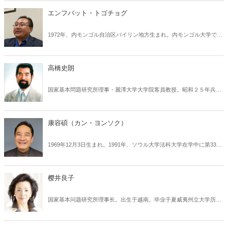
エンフバット・トゴチョグ
1972年、内モンゴル自治区バイリン地方生まれ。内モンゴル大学でモ
ンゴル言語学とモンゴル文学を専攻。卒業後、1998年に日本の吉備国
際大学社会学部に留学。同年10月に渡米し、政治亡命。ニューヨーク
市立大学大学院修了。修士（コンピューター・サイエンス）。現在ニ
高橋史朗
ューヨーク在住。2001年に南モンゴル人権情報センターを設立。その
代表として、南モンゴルの人権状況に関する情報などを世界に発信し
国家基本問題研究所理事・麗澤大学大学院客員教授。昭和２５年兵庫
ている。
県生まれ。早稲田大学大学院修了後、スタンフォード大学フーバー研
究所客員研究員、政府の臨時教育審議会専門委員、少子化対策重点戦
略検討会議分科会委員、男女共同参画会議議員、自治省（現総務省）
康容碩（カン・ヨンソク）
の青少年健全育成調査研究委員会座長、玉川大学大学院講師、埼玉県
教育委員会委員長、松下政経塾講師・入塾審査員、親学推進協会会長
1969年12月3日生まれ。1991年、ソウル大学法科大学在学中に第33回
などを歴任。著書に『日本が二度と立ち上がれないようにアメリカが
司法試験に合格し、1997年に法律事務所を開業して弁護士として活動
占領期に行ったこと』『物語で伝える教育勅語: 親子で学ぶ12の大切
を開始。1999年には同大学院で法学修士号を取得し、2002年にはハー
なこと』など多数。
バード・ロースクールで修士号を取得した。政界でも積極的に活動
樱井良子
し、ハンナラ党青年委員会委員長や選挙対策委員会法律支援チーム長
などを歴任した後、2008年に国会議員に初当選。現在は法務法人ネク
国家基本问题研究所理事长。出生于越南。毕业于夏威夷州立大学历史
ストローの代表弁護士を務め、政治系ユーチューバーとしても活動
系。在《基督教科学箴言报》的东京分社工作和担任日本电视台的新闻
中。自身が運営する二つのYouTubeチャンネルの総登録者数は100万
主播后，成为一名自由记者。其著作《艾滋病犯罪血友病患者的悲剧》
人を超えている。