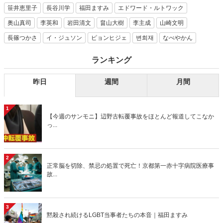
笹井恵里子
長谷川学
福田ますみ
エドワード・ルトワック
奥山真司
李英和
岩田清文
畠山大樹
李主成
山崎文明
長篠つかさ
イ・ジュソン
ピョンヒジェ
변희재
なべやかん
ランキング
昨日
週間
月間
1
【今週のサンモニ】辺野古転覆事故をほとんど報道してこなか
っ...
2
正常脳を切除、禁忌の処置で死亡！京都第一赤十字病院医療事
故...
3
黙殺され続けるLGBT当事者たちの本音｜福田ますみ