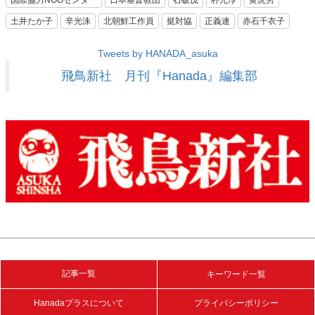
土井たか子
辛光洙
北朝鮮工作員
挺対協
正義連
赤石千衣子
Tweets by HANADA_asuka
飛鳥新社 月刊『Hanada』編集部
記事一覧
キーワード一覧
Hanadaプラスについて
プライバシーポリシー