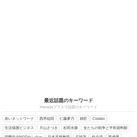
最近話題のキーワード
Hanadaプラスで話題のキーワード
赤いネットワーク
西早稲田
仁藤夢乃
師匠
Colabo
生活保護ビジネス
片山さつき
杉田水脈
女たちの戦争と平和資料館
国際協力NGOセンター
日本基督教団
石破茂
朴元淳
黄虎男