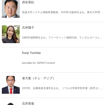
（中公文库）获大宅壮一纪实文学奖。以《日本的危机》（新潮文库）
掛谷英紀
为中心的演讲活动获菊池宽奖。2007年，成立国家基本问题研究所并就
任理事长。2010年，获正论大奖。著有《无论发生什么都没关系》、
筑波大学システム情報系准教授。1970年大阪府生まれ。東京大学理学
《日本的未来》、《一刀两断》、《问答无用》（新潮社）、《论战》
部生物化学科卒業。同大大学院工学系研究科先端学際工学専攻博士課
系列（钻石社）、《西藏为自由而战》（PHP新书）和《朝日风险》
程修了。博士(工学)。通信総合研究所(現・情報通信研究機構)研究員を
（合著·产经新闻出版社）等著作。
経て現職。専門はメディア工学。 著書に『学問とは何か』(大学教育
石井陽子
出版)、『学者のウソ』(ソフトバンククリエイティブ)、『「先見力」
の授業』(かんき出版)、『人類の敵 ――共産主義勢力から自由を守る
1985年福岡県生まれ。フリーチベット福岡代表。ランダムヨーコとし
方法』(集広舎)、学者の暴走 (扶桑社新書)など多数。
て知られている。関西外国語大学英米語学科卒業。政治と歴史に関す
るYouTubeチャンネル「randomyoko2」の登録者数は5万人を超え、
800万回以上視聴されている。著書に『新・愛国論』（桜の花出
Kenji Yoshida
版）。英語での論文がジャパン・フォワードに掲載されている他、
Foxニュース、CNN、BBC、CBS、ラジオ・フリー・アジア、サウス
journalist for JAPAN Forward
チャイナ・モーニングポスト、ブライトバート、チベットテレビなど
の多数の英語メディアにおいて、日本人コメンテーターとして発言が
紹介されている。夫は石井英俊（自由インド太平洋連盟 副会長）。
崔大集（チェ・デジプ）
1972年、全羅南道木浦市生まれ。 ソウル大学医学部卒業（医学士）。
漢陽大学哲学科大学院卒業（修士）。 自由保守派であり、韓米日同盟
を目指す市民団体である自由開拓青年団、自由統一解放軍の常任代
表、韓国最大の医師団体である大韓医師協会会長（第40代）を歴任。
石井英俊