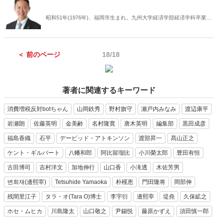
２０２２年の大統領選挙では、大統領予備候補に登録し、政界デビュ
ーを果たした。
昭和51年(1976年)、福岡市生まれ。九州大学経済学部経済学科卒業。
経済団体職員等を経て、中国とロシアの民族問題・国際人権問題を専
門とする言論活動を展開している。インド太平洋人権情報センター代
表、自由インド太平洋連盟副会長など。妻はランダムヨーコとして知
＜ 前のページ
18/18
られている石井陽子。著書に『やがてロシアの崩壊がはじまる』（ド
ニエプル出版, 2024年）がある他、イギリスにおいて出版された
『Free Nations, New States: The End Stage of Russian Colonialism』
(Rogue Umbrella, LTD, 2025) に複数の論文が収録されるなどしてい
著者に関連するキーワード
る。
消費増税反対botちゃん
山岡鉄秀
野村旗守
瀬戸内みなみ
渡辺康平
岩瀬朗
佐藤英明
金美齢
名村隆寛
唐木英明
編集部
黒田成彦
福島香織
石平
デービッド・アトキンソン
渡部昇一
髙山正之
ケント・ギルバート
八幡和郎
阿比留瑠比
小川榮太郎
豊田有恒
古田博司
吉村洋文
加地伸行
山口香
小滝透
木佐芳男
변희재(邊熙宰)
Tetsuhide Yamaoka
朴槿恵
門田隆将
岡部伸
残間里江子
タラ・オ(Tara O)博士
李宇衍
邊熙宰
堤堯
久保絋之
ホセ・ムヒカ
川島隆太
山口敬之
尹錫悦
藤原かずえ
須田慎一郎