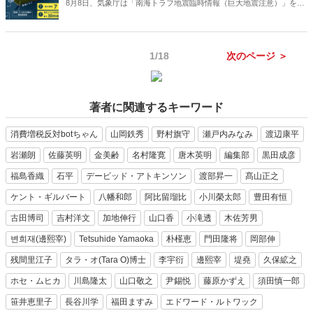
8月8日、気象庁は「南海トラフ地震臨時情報（巨大地震注意）」を発
表した。「国民の不安を煽るだけ」という否定的な意見もあるが、は
たして本当にそうなのか。この情報をどう見ればよいか、解説する。
（サムネイルは気象庁ホームページより）
1/18
次のページ ＞
著者に関連するキーワード
消費増税反対botちゃん
山岡鉄秀
野村旗守
瀬戸内みなみ
渡辺康平
岩瀬朗
佐藤英明
金美齢
名村隆寛
唐木英明
編集部
黒田成彦
福島香織
石平
デービッド・アトキンソン
渡部昇一
髙山正之
ケント・ギルバート
八幡和郎
阿比留瑠比
小川榮太郎
豊田有恒
古田博司
吉村洋文
加地伸行
山口香
小滝透
木佐芳男
변희재(邊熙宰)
Tetsuhide Yamaoka
朴槿恵
門田隆将
岡部伸
残間里江子
タラ・オ(Tara O)博士
李宇衍
邊熙宰
堤堯
久保絋之
ホセ・ムヒカ
川島隆太
山口敬之
尹錫悦
藤原かずえ
須田慎一郎
笹井恵里子
長谷川学
福田ますみ
エドワード・ルトワック