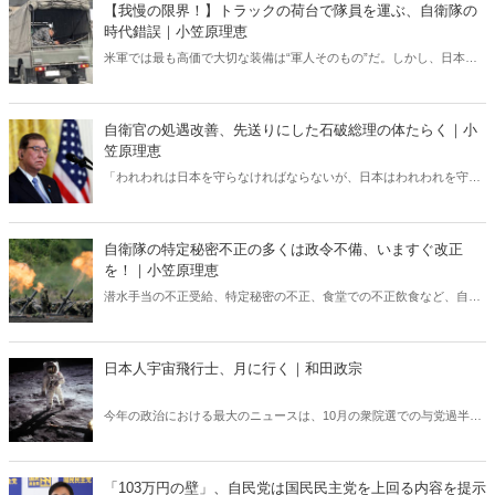
遇改善を訴え続ける！
【我慢の限界！】トラックの荷台で隊員を運ぶ、自衛隊の
時代錯誤｜小笠原理恵
米軍では最も高価で大切な装備は“軍人そのもの”だ。しかし、日本は
どうであろうか。訓練や災害派遣で、自衛隊員たちは未だに荷物と一
緒にトラックの荷台に乗せられている――。こんなことを一体、いつ
まで続けるつもりなのか。
自衛官の処遇改善、先送りにした石破総理の体たらく｜小
笠原理恵
「われわれは日本を守らなければならないが、日本はわれわれを守る
必要がない」と日米安保条約に不満を漏らしたトランプ大統領。もし
米国が「もう終わりだ」と日本に通告すれば、日米安保条約は通告か
ら1年後に終了する……。日本よ、最悪の事態に備えよ！
自衛隊の特定秘密不正の多くは政令不備、いますぐ改正
を！｜小笠原理恵
潜水手当の不正受給、特定秘密の不正、食堂での不正飲食など、自衛
隊に関する「不正」のニュースが流れるたびに、日本の国防は大丈夫
かと心配になる。もちろん、不正をすれば処分は当然だ。だが、今回
の「特定秘密不正」はそういう問題ではないのである。
日本人宇宙飛行士、月に行く｜和田政宗
今年の政治における最大のニュースは、10月の衆院選での与党過半数
割れであると思う。自民党にとって厳しい結果であるばかりか、これ
による日本の政治の先行きへの不安や、日本の昨年の名目GDPが世界
第4位に落ちたことから、経済面においても日本の将来に悲観的な観
「103万円の壁」、自民党は国民民主党を上回る内容を提示