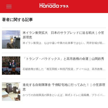
著者に関する記事
米イラン衝突拡大 日本のサラブレッドに迫る戦火｜小笠
原理恵
米イラン衝突は、もはや遠い中東の出来事ではない。湾岸全域が戦域
化するなか、その影響は日本にも及びつつある。石油備蓄やエネルギ
ー価格の高騰については多く報じられているが、見落とされがちな問
題がある。邦人保護は万全なのか。そして、国際舞台に立つ日本のサ
「トランプ・パラドックス」と高市政権の命運｜山岡鉄秀
ラブレッドの安全は守られるのか。戦火は思わぬところに影を落とし
ている――。
石破政権が残した「相互関税＋80兆円投資」ディールは、高市政権に
重い宿題を突きつけている。トランプの“ふたつの顔”が日本を救うの
か、縛るのか──命運は、このパラドックスをどう反転できるかにかか
っている。
進化する自衛隊隊舎 千僧駐屯地に行ってみた！｜小笠原理
恵
かつての自衛隊員の隊舎といえば、和式トイレに扇風機、プライバシ
ーに配慮がない部屋配置といった「昭和スタイル」の名残が色濃く残
っていた。だが今、そのイメージは大きく変わろうとしている。兵庫