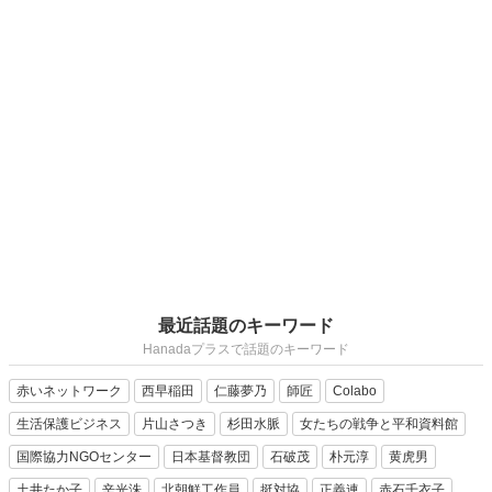
最近話題のキーワード
Hanadaプラスで話題のキーワード
赤いネットワーク
西早稲田
仁藤夢乃
師匠
Colabo
生活保護ビジネス
片山さつき
杉田水脈
女たちの戦争と平和資料館
国際協力NGOセンター
日本基督教団
石破茂
朴元淳
黄虎男
土井たか子
辛光洙
北朝鮮工作員
挺対協
正義連
赤石千衣子