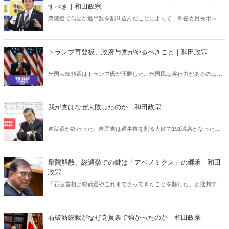
測をお持ちの方がいらっしゃると思う。「先行きは暗い」とおっしゃ
すべき｜和田政宗
る方も多くいる。一方で、今年決定したことの中では、将来の日本に
衆院選で与党が過半数を割り込んだことによって、常任委員長ポスト
とても希望が持てるものが含まれている――。
は、衆院選前の「与党15、野党2」から「与党10、野党7」と大きく変
化した――。このような厳しい状況のなか、自民党はいま何をすべき
なのか。（写真提供／産経新聞社）
トランプ再登板、政府与党がやるべきこと｜和田政宗
米国大統領選はトランプ氏が圧勝した。米国民は実行力があるのはト
ランプ氏だと軍配を上げたのである。では、トランプ氏の当選で、我
が国はどのような影響を受け、どのような対応を取るべきなのか。
我が党はなぜ大敗したのか｜和田政宗
衆院選が終わった。自民党は過半数を割る大敗で191議席となった。
公明党も24議席となり連立与党でも215議席、与党系無所属議員を加
えても221議席で、過半数の233議席に12議席も及ばなかった――。
衆院解散、総選挙での鍵は「アベノミクス」の継承｜和田
政宗
「石破首相は総裁選やこれまで言ってきたことを翻した」と批判する
声もあるなか、本日9日に衆院が解散された。自民党は総選挙で何を
訴えるべきなのか。「アベノミクス」の完成こそが経済発展への正し
い道である――。
石破新総裁がなぜ党員票で強かったのか｜和田政宗