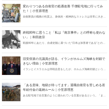
変わりつつある自衛官の処遇改善 千僧駐屯地に行ってみ
た！｜小笠原理恵
自衛隊員の職務の性質上、身体的・精神的なストレスは非常に大き
い。こうしたなかで、しっかりと休息できる環境が整っていなけれ
ば、有事や災害時に本来の力を発揮することは難しい。今回は変わり
つつある現場を取材した。
終戦80年に思うこと「私は『南京事件』との呼称も使わな
い」｜和田政宗
戦後80年にあたり、自虐史観に基づいた“日本は加害者である”との番
組や報道が各メディアでは繰り広げられている。東京裁判や“南京大虐
殺”肯定派は、おびただしい数の南京市民が日本軍に虐殺されたと言
う。しかし、南京戦において日本軍は意図的に住民を殺害したとの記
旧安倍派の元議員が語る、イランがホルムズ海峡を封鎖で
述は公文書に存在しない――。
きない理由｜小笠原理恵
イランとイスラエルは停戦合意をしたが、ホルムズ海峡封鎖という
「最悪のシナリオ」は今後も残り続けるのだろうか。元衆議院議員の
長尾たかし氏は次のような見解を示している。「イランはホルムズ海
峡の封鎖ができない」。なぜなのか。
「ある意味、地獄が待ってます」退職自衛官を苦しめる若
年給付金の返納ルール｜小笠原理恵
ある駐屯地で合言葉のように使われている言葉があるという。「また
小笠原理恵に書かれるぞ！」。「書くな！」と恫喝されても、「自衛
隊の悪口を言っている」などと誹謗中傷されても、私は、自衛隊の処