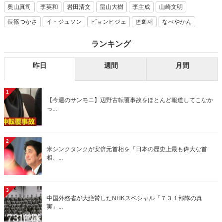
奥山真司
李英和
岩田清文
畠山大樹
李主成
山崎文明
長篠つかさ
イ・ジュソン
ピョンヒジェ
변희재
なべやかん
ランキング
昨日
週間
月間
1
【今週のサンモニ】辺野古転覆事故をほとんど報道してこなか
っ...
2
米シンクタンクが安倍元首相を「日本の歴史上最も偉大な首
相、...
3
中国外務省が大絶賛したNHKスペシャル「７３１部隊の真
実」...