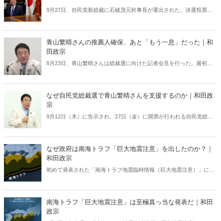
9月27日、自民党新総裁に石破茂元幹事長が選出された。決選投票で
高市早苗氏はなぜ逆転されたのか。小泉進次郎氏はなぜ党員票で「惨
敗」したのか。石破新総裁〝誕生〟の舞台裏から、今後の展望までを
記す。
青山繁晴さんの推薦人確保、あと「もう一息」だった｜和
田政宗
8月23日、青山繁晴さんは総裁選に向けた記者会見を行った。最初に
立候補を表明した小林鷹之さんに次ぐ2番目の表明だったが、想定外
のことが起きた。NHKなど主要メディアのいくつかが、立候補表明者
として青山さんを扱わなかったのである――。（サムネイルは「青山
なぜ自民党総裁選で青山繁晴さんを支援するのか｜和田政
繁晴チャンネル・ぼくらの国会」より）
宗
9月12日（木）に告示され、27日（金）に開票が行われる自民党総裁
選。私が選対事務局長を務める青山繁晴さんは、8月23日に記者会見
を行った。しっかりと推薦人20人を9月12日に確定できるよう頑張り
たい。（写真提供／産経新聞社）
なぜ政府は南海トラフ「巨大地震注意」を出したのか？｜
和田政宗
初めて発表された「南海トラフ地震臨時情報（巨大地震注意）」に対
して否定的な意見も多数あったが、政府が臨時情報を出したのは至極
真っ当なことであった。（サムネイルは気象庁HPより）
南海トラフ「巨大地震注意」は至極真っ当な発表だ｜和田
政宗