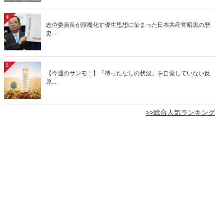
4
志位委員長が誤魔化す優生思想に染まった日本共産党暗黒の歴
史...
5
【今週のサンモニ】「待ったなしの状況」を自覚していない反
原...
>>総合人気ランキング