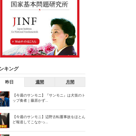
ンキング
昨日
週間
月間
【今週のサンモニ】『サンモニ』は犬笛のト
ップ奏者｜藤原かず...
【今週のサンモニ】辺野古転覆事故をほとん
ど報道してこなかっ...