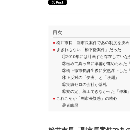
目次
●
松井市長「副市長案件であの制度を決め
●
まぎれもない「橋下徹案件」だった
①2010年には計画すら存在してい
②極めて真っ当に準備が進められた
③橋下徹市長誕生後に突然浮上した
④正反対の「夢洲」と「咲洲」
⑤実績ゼロの会社が落札
⑥案の定、着工できなかった「伸和
●
これこそが「副市長疑惑」の核心
著者略歴