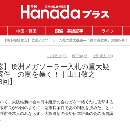
中国・韓国
国際・英語記事
ライフ
【橋下徹研究⑧】咲洲メガソーラー入札の重大疑惑―「副市長案件」の闇を暴く！
山口敬之(37)
橋下徹(16)
上海電力(15)
⑧】咲洲メガソーラー入札の重大疑
案件」の闇を暴く！｜山口敬之
8回】
いて、大阪維新の会や日本維新の会などを一緒くたに攻撃する
阪市長が今回のように「副市長案件であの制度を決めた」とい
井市長本人のみならず、大阪維新の会や日本維新の会の所属議
。