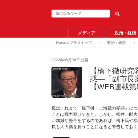
メディア
政治・経済
Hanadaプラストップ
政治・経済
2022年05月30日
公開
【橋下徹研究
惑―「副市長
【WEB連載第
私はこれまで「橋下徹・上海電力疑惑」につ
ことは極力避けてきた。しかし、松井一郎大
い加減な発言をするのであれば、橋下氏や松
員も大火傷を負うことになると警告しておく