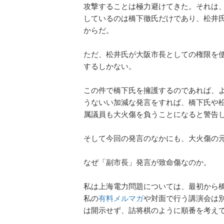
攻撃することは極力避けてきた。それは
しているのは橋下徹氏だけであり、松井
からだ。
ただ、松井氏が大阪市長としての権限を
するしかない。
この件で橋下氏を擁護するのであれば、
うないい加減な発言をすれば、橋下氏や
属議員も大火傷を負うことになると警告
そして今回の発言のなかにも、大火傷の
なぜ「副市長」発言が致命傷なのか。
私は上海電力問題については、最初から
私の
有料メルマガ
や対面で行う講演会は別
は開示せず、詰将棋のように順番を考え