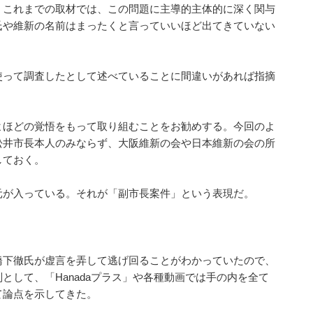
、これまでの取材では、この問題に主導的主体的に深く関与
氏や維新の名前はまったくと言っていいほど出てきていない
使って調査したとして述べていることに間違いがあれば指摘
よほどの覚悟をもって取り組むことをお勧めする。今回のよ
松井市長本人のみならず、大阪維新の会や日本維新の会の所
しておく。
元が入っている。それが「副市長案件」という表現だ。
橋下徹氏が虚言を弄して逃げ回ることがわかっていたので、
として、「Hanadaプラス」や各種動画では手の内を全て
て論点を示してきた。