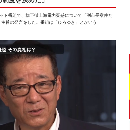
の制度を決めた」
ネット番組で、橋下徹上海電力疑惑について「副市長案件だ
う主旨の発言をした。番組は「ひろゆき」とかいう
。