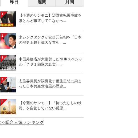
昨日
週間
月間
1
【今週のサンモニ】辺野古転覆事故を
ほとんど報道してこなかっ...
2
米シンクタンクが安倍元首相を「日本
の歴史上最も偉大な首相、...
3
中国外務省が大絶賛したNHKスペシャ
ル「７３１部隊の真実」...
4
志位委員長が誤魔化す優生思想に染ま
った日本共産党暗黒の歴史...
5
【今週のサンモニ】「待ったなしの状
況」を自覚していない反原...
>>総合人気ランキング