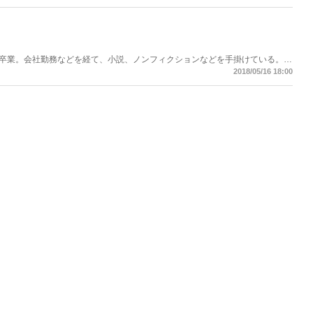
卒業。会社勤務などを経て、小説、ノンフィクションなどを手掛けている。テ
ぽん猫島紀行』（イースト新書）。月刊『Hanada』で「わが人生に悔いな
2018/05/16 18:00