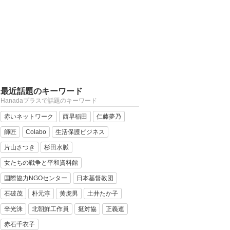
最近話題のキーワード
Hanadaプラスで話題のキーワード
赤いネットワーク
西早稲田
仁藤夢乃
師匠
Colabo
生活保護ビジネス
片山さつき
杉田水脈
女たちの戦争と平和資料館
国際協力NGOセンター
日本基督教団
石破茂
朴元淳
黄虎男
土井たか子
辛光洙
北朝鮮工作員
挺対協
正義連
赤石千衣子