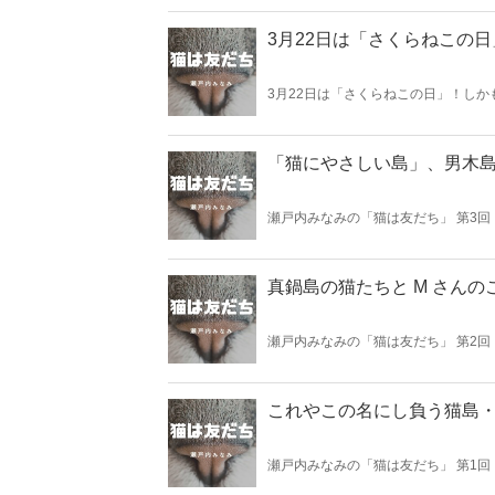
そばにいて、一緒に暮らしてきたから
理由になる。
3月22日は「さくらねこの
3月22日は「さくらねこの日」！し
はなんのことやら？？に違いない。た
「猫にやさしい島」、男木
瀬戸内みなみの「猫は友だち」 第3回
真鍋島の猫たちと M さん
瀬戸内みなみの「猫は友だち」 第2回
これやこの名にし負う猫島
瀬戸内みなみの「猫は友だち」 第1回