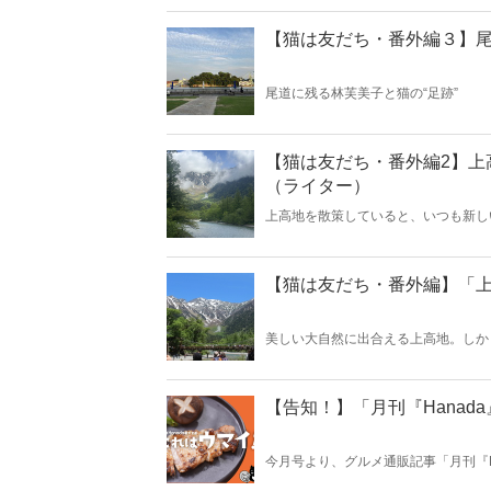
【猫は友だち・番外編３】
尾道に残る林芙美子と猫の“足跡”
【猫は友だち・番外編2】上
（ライター）
上高地を散策していると、いつも新し
【猫は友だち・番外編】「上
美しい大自然に出合える上高地。しか
【告知！】「月刊『Hana
今月号より、グルメ通販記事「月刊『H