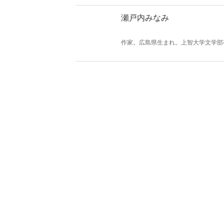
瀬戸内みなみ
作家。広島県生まれ。上智大学文学部
ーマは猫と旅と日本酒。著書に『にっ
し」を連載中。