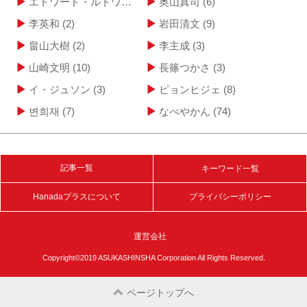
エドワード・ルトワック
(4)
奥山真司
(6)
李英和
(2)
岩田清文
(9)
畠山大樹
(2)
李主成
(3)
山崎文明
(10)
長篠つかさ
(3)
イ・ジュソン
(3)
ピョンヒジェ
(8)
변희재
(7)
なべやかん
(74)
記事一覧
キーワード一覧
Hanadaプラスについて
プライバシーポリシー
運営会社
Copyright©2019 ASUKASHINSHA Corporation All Rights Reserved.
ページトップへ