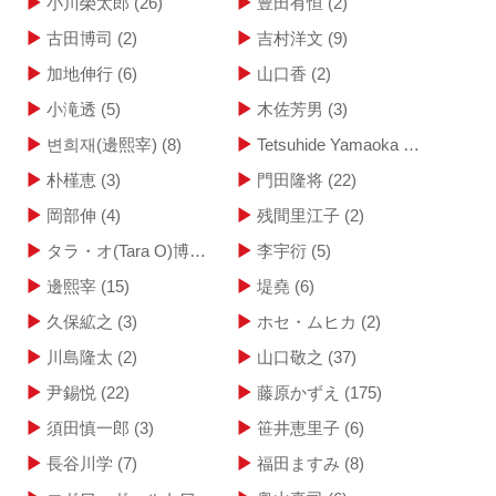
小川榮太郎
(26)
豊田有恒
(2)
古田博司
(2)
吉村洋文
(9)
加地伸行
(6)
山口香
(2)
小滝透
(5)
木佐芳男
(3)
변희재(邊熙宰)
(8)
Tetsuhide Yamaoka
(11)
朴槿恵
(3)
門田隆将
(22)
岡部伸
(4)
残間里江子
(2)
タラ・オ(Tara O)博士
(2)
李宇衍
(5)
邊熙宰
(15)
堤堯
(6)
久保絋之
(3)
ホセ・ムヒカ
(2)
川島隆太
(2)
山口敬之
(37)
尹錫悦
(22)
藤原かずえ
(175)
須田慎一郎
(3)
笹井恵里子
(6)
長谷川学
(7)
福田ますみ
(8)