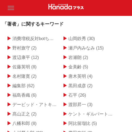
「著者」に関するキーワード
消費増税反対botちゃん
(2)
山岡鉄秀
(30)
野村旗守
(2)
瀬戸内みなみ
(15)
渡辺康平
(12)
岩瀬朗
(2)
佐藤英明
(8)
金美齢
(5)
名村隆寛
(2)
唐木英明
(4)
編集部
(62)
黒田成彦
(2)
福島香織
(6)
石平
(26)
デービッド・アトキンソン
(11)
渡部昇一
(3)
髙山正之
(2)
ケント・ギルバート
(4)
八幡和郎
(8)
阿比留瑠比
(5)