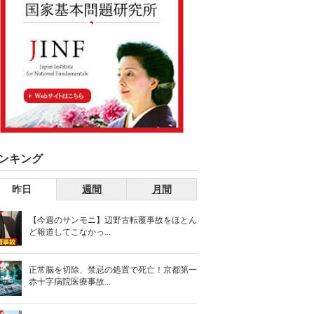
ンキング
昨日
週間
月間
【今週のサンモニ】辺野古転覆事故をほとん
ど報道してこなかっ...
正常脳を切除、禁忌の処置で死亡！京都第一
赤十字病院医療事故...