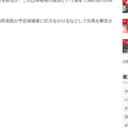
席を取るか、これは有権者の投票という選挙で決めるのが民
3
自民党筋が予定候補者に圧力をかけるなどして出馬を断念さ
4
5
>
最
H
赤
C
杉
国
朴