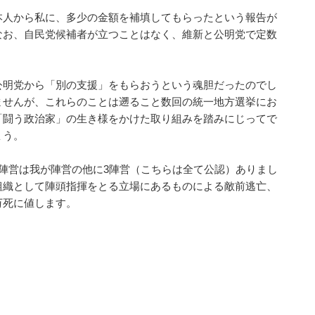
本人から私に、多少の金額を補填してもらったという報告が
なお、自民党候補者が立つことはなく、維新と公明党で定数
公明党から「別の支援」をもらおうという魂胆だったのでし
ませんが、これらのことは遡ること数回の統一地方選挙にお
「闘う政治家」の生き様をかけた取り組みを踏みにじってで
ょう。
陣営は我が陣営の他に3陣営（こちらは全て公認）ありまし
組織として陣頭指揮をとる立場にあるものによる敵前逃亡、
万死に値します。