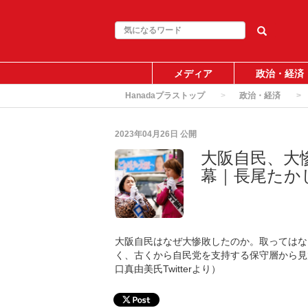
メディア
政治・経済
Hanadaプラストップ
政治・経済
2023年04月26日
公開
大阪自民、大
幕｜長尾たか
大阪自民はなぜ大惨敗したのか。取ってはな
く、古くから自民党を支持する保守層から見
口真由美氏Twitterより）