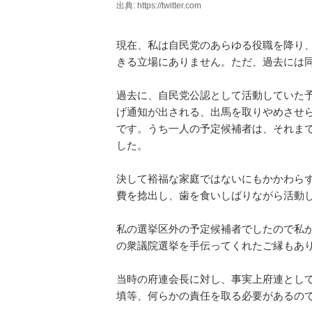
出典: https://twitter.com
現在、私は自民党のあらゆる役職を降り
きる立場にありません。ただ、過去には
過去に、自民党公認として活動していた
げ通知が出される、出馬を取りやめさせ
です。うち一人の予定候補者は、それまで
した。
決して裕福な家庭ではないにもかかわら
費を捻出し、歯を食いしばりながら活動
私の選挙区外の予定候補者でしたので私
の衆議院選挙を手伝ってくれたご縁もあ
当時の府連会長に対し、事実上府連とし
填等、何らかの責任を取る必要があるの