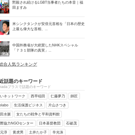
黙殺され続けるLGBT当事者たちの本音｜福
田ますみ
米シンクタンクが安倍元首相を「日本の歴史
上最も偉大な首相、...
中国外務省が大絶賛したNHKスペシャル
「７３１部隊の真実」...
>総合人気ランキング
近話題のキーワード
anadaプラスで話題のキーワード
いネットワーク
西早稲田
仁藤夢乃
師匠
olabo
生活保護ビジネス
片山さつき
田水脈
女たちの戦争と平和資料館
際協力NGOセンター
日本基督教団
石破茂
元淳
黄虎男
土井たか子
辛光洙