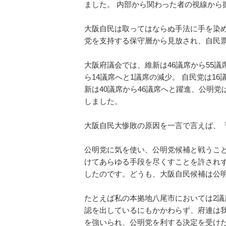
ました。 内部から関わった者の視線から
大阪自民は取ってはならぬ手法に手を染
党を支持する保守層から見放され、自民
大阪府議会では、維新は46議席から55議
ら14議席へと1議席の減少。 自民党は1
新は40議席から46議席へと躍進、公明党
しました。
大阪自民大惨敗の原因を一言で言えば、
公明党に気を使い、公明党候補と戦うこ
けてあらゆる手段を尽くすことを許され
したのです。どうも、大阪自民候補は公
たとえば私の本拠地八尾市においては2
認を出しているにもかかわらず、府連は
を強いられ、公明党を利する決定を受け