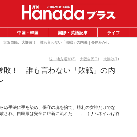
中国・韓国
国際・英語記事
ライフ
大阪自民、大惨敗！ 誰も言わない「敗戦」の内幕｜長尾たかし
統一地方選挙(3)
大阪自民(1)
大惨敗(1)
惨敗！ 誰も言わない「敗戦」の内
し
らぬ手法に手を染め、保守の魂を捨て、勝利の女神だけでな
放され、自民票は完全に維新に流れた――。（サムネイルは谷