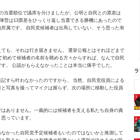
民の当選順位で議席を分けましたが、公明と自民との票差は
が陣営は13票差をひっくり返し当選できる勝機にあったので
所属です。 自民党候補者は出馬していない、そう思った有
ても、それは行き届きません。 選挙公報とはそれほどまで
て初めて候補者の名前を眺める方々からすれば、なんで自民
す。 公認がもらえなかったことは本当に痛手でした。
ラ
記すら叶わなかったのですから、 当然、自民党役員による
者と写真を撮ってマイクは握らず、次の場所に移動した役員
1
ではありません。一義的には候補者を支える私たち自身の責
く思っています。
2
わなかった自民党予定候補者もいたのではないかと推測して