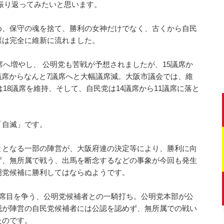
振り返ってみたいと思います。
め、保守の魂を捨て、勝利の女神だけでなく、古くから自民
票は完全に維新に流れました。
席へ増やし、 公明党も苦戦が予想されましたが、15議席か
6議席からなんと7議席へと大幅議席減。大阪市議会では、維
は18議席を維持、そして、自民党は14議席から11議席に落と
「自滅」です。
ととなる一部の陣営が、大阪府連の決定等により、勝利に向
ず、無所属で戦う、出馬を断念するなどの事象が今回も発生
明党候補に勝利してはならぬようです。
議席目を争う、公明党候補者との一騎打ち。公明党本部が公
我が陣営の自民党候補者には公認を認めず、無所属での戦い
たのです。