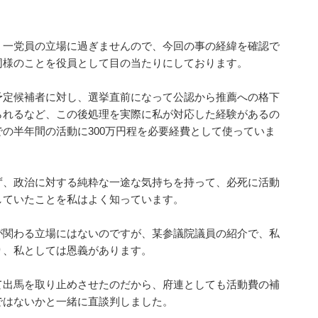
、一党員の立場に過ぎませんので、今回の事の経緯を確認で
同様のことを役員として目の当たりにしております。
予定候補者に対し、選挙直前になって公認から推薦への格下
られるなど、この後処理を実際に私が対応した経験があるの
の半年間の活動に300万円程を必要経費として使っていま
ず、政治に対する純粋な一途な気持ちを持って、必死に活動
していたことを私はよく知っています。
が関わる立場にはないのですが、某参議院議員の紹介で、私
り、私としては恩義があります。
て出馬を取り止めさせたのだから、府連としても活動費の補
ではないかと一緒に直談判しました。