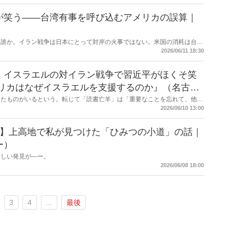
が笑う――台湾有事を呼び込むアメリカの誤算｜
は誰か。イラン戦争は日本にとって対岸の火事ではない。米国の消耗は台湾
直撃する――。 日本に「プランB」はあるのか。
2026/06/11 18:30
・イスラエルの対イラン戦争で習近平がほくそ笑
衣子
したものがいるという。転じて「読書亡羊」は「重要なことを忘れて、他の
字熟語になった。だが時に仕事を放り出してでも、読むべき本がある。元月
2026/06/10 13:00
ー・梶原がお送りする時事書評！
2】上高地で私が見つけた「ひみつの小道」の話｜
ー）
新しい発見が―ー。
2026/06/08 18:00
3
4
...
最後