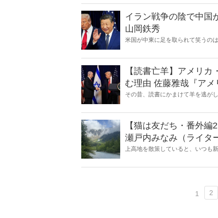
イラン戦争の陰で中国
山岡鉄秀
米国が中東に足を取られて笑うの
有事を呼び込み、日本の安全保障を
【読書亡羊】アメリカ
む理由 佐藤雅哉『アメリカはなぜイスラエルを支援するのか』（名古屋
大学出版会）｜梶原麻
その昔、読書にかまけて羊を逃が
ことに夢中になること」を指す四
刊『Hanada』編集部員のライタ
【猫は友だち・番外編
瀬戸内みなみ（ライタ
上高地を散策していると、いつも
2
1