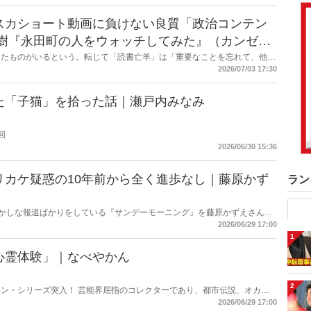
スカショート動画に負けない良質「政治コンテン
したものがいるという。転じて「読書亡羊」は「重要なことを忘れて、他の
字熟語になった。だが時に仕事を放り出してでも、読むべき本がある。元月
2026/07/03 17:30
ー・梶原がお送りする時事書評！
た「子猫」を拾った話｜瀬戸内みなみ
回
2026/06/30 15:36
リカケ疑惑の10年前から全く進歩なし｜藤原かず
ラン
もおかしな報道ばかりをしている『サンデーモーニング』を藤原かずえさんが
略して【今週のサンモニ】。
2026/06/29 17:00
1
心霊体験」｜なべやかん
2
ン・シリーズ突入！ 芸能界屈指のコレクターであり、都市伝説、オカル
きな芸人・なべやかんが蒐集した選りすぐりの「怪」な話を紹介！信じるか
2026/06/29 17:00