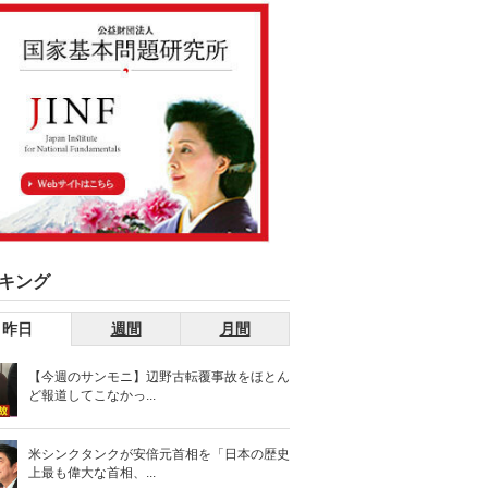
キング
昨日
週間
月間
【今週のサンモニ】辺野古転覆事故をほとん
ど報道してこなかっ...
米シンクタンクが安倍元首相を「日本の歴史
上最も偉大な首相、...