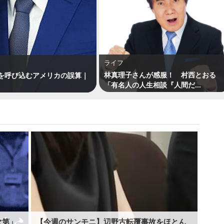
ライフ
林真理子さんが感服！ 村西とおる
を呼び込むアメリカの誤算｜
「有名人の人生相談『人間だ...
次第」
【今週のサンモニ】辺野古転覆事故をほとん