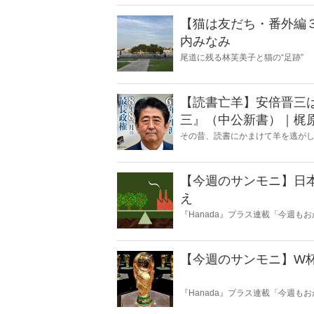
信じないかは、あなた次第！
【猫は友だち・番外編
内みなみ
尾道に残る林芙美子と猫の“足跡”
【読書亡羊】安倍晋三はこうし
三』（中公新書）｜梶
その昔、読書にかまけて羊を逃が
ことに夢中になること」を指す四
刊『Hanada』編集部員のライタ
【今週のサンモニ】日
え
『Hanada』プラス連載「今週
データとロジックで滅多斬り」、
【今週のサンモニ】W
『Hanada』プラス連載「今週
データとロジックで滅多斬り」、