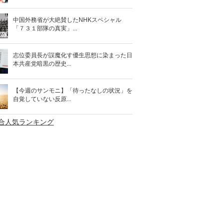
中国外務省が大絶賛したNHKスペシャル
「７３１部隊の真実」...
志位委員長が誤魔化す優生思想に染まった日
本共産党暗黒の歴史...
【今週のサンモニ】「待ったなしの状況」を
自覚していない反原...
総合人気ランキング