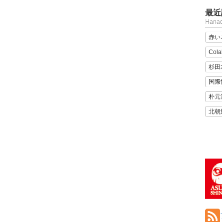
最近
Han
赤い
Cola
杉田
国際
朴元
北朝