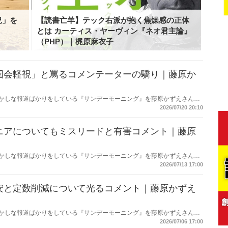
況」を
【読書亡羊】テック右派が抱く焦燥感の正体
とは カーティス・ヤーヴィン『ネオ君主論』
（PHP）｜梶原麻衣子
国会軽視」と罵るコメンテーターの驕り｜藤原か
もおかしな報道ばかりをしている『サンデーモーニング』を藤原かずえさんが
略して【今週のサンモニ】。
2026/07/20 20:10
ニアについてもミスリードと有害コメント｜藤原
もおかしな報道ばかりをしている『サンデーモーニング』を藤原かずえさんが
略して【今週のサンモニ】。
2026/07/13 17:00
安と定数削減について光るコメント｜藤原かずえ
もおかしな報道ばかりをしている『サンデーモーニング』を藤原かずえさんが
略して【今週のサンモニ】。
2026/07/06 17:00