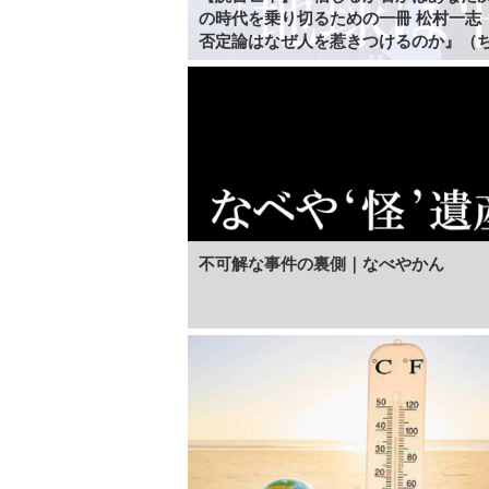
の時代を乗り切るための一冊 松村一志『科学
否定論はなぜ人を惹きつけるのか』（
新書）｜梶原麻衣子
不可解な事件の裏側｜なべやかん