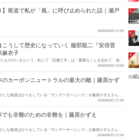
３】尾道で私が「風」に呼び止められた話｜瀬戸
3
2026/06/25 17:00
4
て歴史になっていく 服部龍二『安倍晋
原麻衣子
5
したものがいるという。転じて「読書亡羊」は「重要なことを忘れて、他の
字熟語になった。だが時に仕事を放り出してでも、読むべき本がある。元月
2026/06/25 13:00
ー・梶原がお送りする時事書評！
>>
本のカーボンニュートラルの最大の敵｜藤原かず
もおかしな報道ばかりをしている『サンデーモーニング』を藤原かずえさんが
略して【今週のサンモニ】。
2026/06/22 17:00
杯でも非難のための非難を｜藤原かずえ
もおかしな報道ばかりをしている『サンデーモーニング』を藤原かずえさんが
略して【今週のサンモニ】。
2026/06/15 17:00