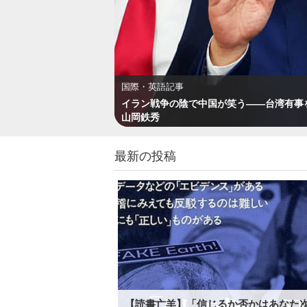
国際・英語記事
イラン戦争の陰で中国が笑う――台湾有事
山岡鉄秀
最新の投稿
【読書亡羊】「信じるか否かはあなた