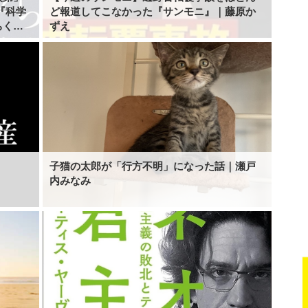
ど報道してこなかった『サンモニ』｜藤原か
ちくま
ずえ
子猫の太郎が「行方不明」になった話｜瀬戸
内みなみ