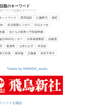
話題のキーワード
adaプラスで話題のキーワード
ネットワーク
西早稲田
仁藤夢乃
師匠
bo
生活保護ビジネス
片山さつき
水脈
女たちの戦争と平和資料館
協力NGOセンター
日本基督教団
石破茂
淳
黄虎男
土井たか子
辛光洙
鮮工作員
挺対協
正義連
赤石千衣子
Tweets by HANADA_asuka
フィードを購読