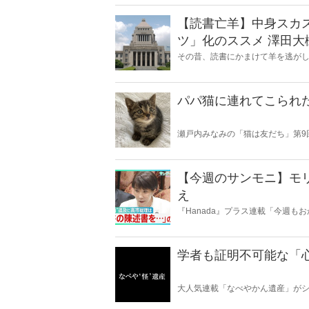
【読書亡羊】中身スカ
ツ」化のススメ 澤田大樹『永田町の人をウォッチしてみた』（カンゼ
ン）｜梶原麻衣子
その昔、読書にかまけて羊を逃が
ことに夢中になること」を指す四
刊『Hanada』編集部員のライタ
パパ猫に連れてこられ
瀬戸内みなみの「猫は友だち」第9
【今週のサンモニ】モ
え
『Hanada』プラス連載「今週
データとロジックで滅多斬り」、
学者も証明不可能な「
大人気連載「なべやかん遺産」がシ
ト、スピリチュアルな話題が大好