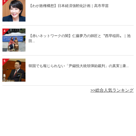
3
【わが政権構想】日本経済強靭化計画｜高市早苗
4
【赤いネットワークの闇】仁藤夢乃の師匠と〝西早稲田〟｜池
田...
5
韓国でも報じられない「尹錫悦大統領弾劾裁判」の真実 | 康...
>>総合人気ランキング