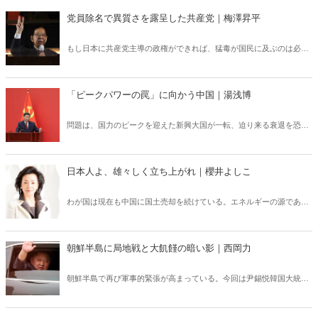
党員除名で異質さを露呈した共産党｜梅澤昇平
もし日本に共産党主導の政権ができれば、猛毒が国民に及ぶのは必至
だろう。国民が亡ぶか、共産党が自家中毒で亡ぶか、共産党内の騒動
は見ものである。
「ピークパワーの罠」に向かう中国｜湯浅博
問題は、国力のピークを迎えた新興大国が一転、迫り来る衰退を恐れ
ると、他国に攻撃的になるという「ピークパワーの罠」が現実味を帯
びてくることである。
日本人よ、雄々しく立ち上がれ｜櫻井よしこ
わが国は現在も中国に国土売却を続けている。エネルギーの源である
電力網にさえ中国資本の参加を許している。
朝鮮半島に局地戦と大飢饉の暗い影｜西岡力
朝鮮半島で再び軍事的緊張が高まっている。今回は尹錫悦韓国大統領
が一戦辞さずの覚悟を示している。関係者は、北朝鮮が今年中に南北
境界線近くの延坪島などで局地戦を仕掛ける危険があると述べた。