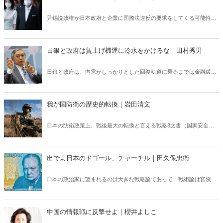
「静かなる有事」は既に始まっている。
尹錫悦政権が日本政府と企業に国際法違反の要求をしてくる可能性が
あることを、日本側も最初から踏まえておく必要がある。財団肩代わ
り方式に騙されてはならない！
日銀と政府は賃上げ機運に冷水をかけるな｜田村秀男
日銀と政府は、内需がしっかりとした回復軌道に乗るまでは金融緩和
と機動的な財政出動を堅持する決意を明確に打ち出すべきだ。
我が国防衛の歴史的転換｜岩田清文
日本の防衛政策上、戦後最大の転換と言える戦略3文書（国家安全保
障戦略、国家防衛戦略、防衛力整備計画）が、12月16日の閣議におい
て決定された。増大する中国の脅威に対し政府が深刻な危機感を持っ
た証左であり、大いに評価できる。
出でよ日本のドゴール、チャーチル｜田久保忠衛
日本の政治家に望まれるのは大きな戦略論であって、戦術論は官僚に
任せる方がいい。でないと、ドゴール、チャーチルは生まれない。
中国の情報戦に反撃せよ｜櫻井よしこ