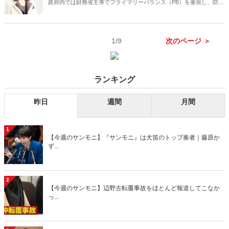
政府内では財務省主導でプライマリーバランス（PB）を重視し、防衛
国債の発行に反対する動きが加速中だ。自らの内閣を「政策断行内
閣」だと誇る岸田首相は、日本が平時ではなく有事にあるとの認識を
まず明確にし、国防体制の根本的転換を実現しなければならない。
1/9
次のページ ＞
ランキング
昨日
週間
月間
1
【今週のサンモニ】『サンモニ』は犬笛のトップ奏者｜藤原か
ず...
2
【今週のサンモニ】辺野古転覆事故をほとんど報道してこなか
っ...