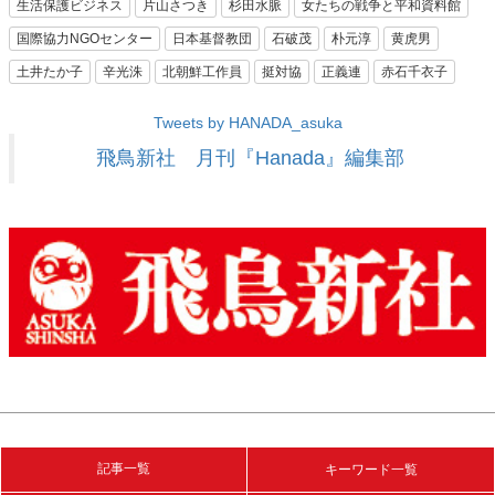
生活保護ビジネス
片山さつき
杉田水脈
女たちの戦争と平和資料館
国際協力NGOセンター
日本基督教団
石破茂
朴元淳
黄虎男
土井たか子
辛光洙
北朝鮮工作員
挺対協
正義連
赤石千衣子
Tweets by HANADA_asuka
飛鳥新社 月刊『Hanada』編集部
記事一覧
キーワード一覧