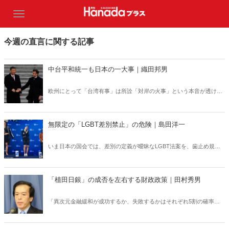
今週の直言に関する記事
中台平和統一も日本の一大事｜織田邦男
欧州にとって「台湾有事」は所詮「対岸の火事」という本音が透けて
見える。そして習近平は明確に台湾への「一国二制度」適用をやめ、
統一後の人民解放軍進駐を決めた。
無限定の「LGBT差別禁止」の危険｜島田洋一
いま日本の国会では、差別の定義が曖昧なLGBT法案を、歯止め規定
の議論も一切ないまま、性急に通そうとする動きが出ている。少なく
ともいったん立ち止まって、米国その他の事例をしっかり研究すべき
だろう。
「植田日銀」の成否を左右する財政政策｜田村秀男
「異次元金融緩和が成功するか、失敗するかはそれぞれ5割の確率、
日銀生え抜き組が総裁になって失敗すれば日銀という組織に傷がつ
く」（某日銀幹部）。そんな思惑もあって、金融経済学者の植田氏に