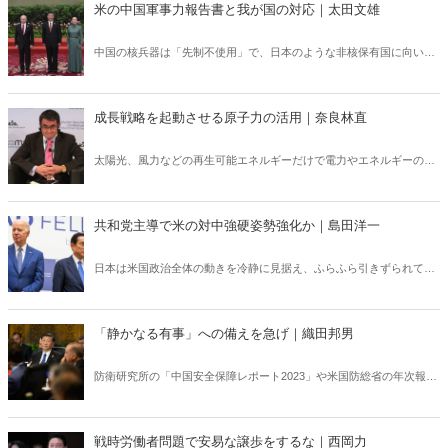
米の中国軍事力報告書と我が国の対応｜太田文雄
中国の核兵器は「先制不使用」で、日本のような非核保有国に向いて
いないと高をくくっている人は、考えを改めた方が良い。
成長戦略を起動させる原子力の活用｜奈良林直
太陽光、風力などの再生可能エネルギーだけで電力やエネルギーの供
給に成功した国は存在しない。ドイツを中心とした再エネ優先政策
は、もはや破綻した。
共和党主導で米の対中強硬姿勢強化か｜島田洋一
日本は米国政治全体の動きを冷静に見据え、ふらふら引きずられて梯
子はしごを外されないよう主体的に考え、行動しなければならない。
「静かなる有事」への備えを急げ｜織田邦男
防衛研究所の「中国安全保障レポート2023」や米国防総省の年次報告
書でも中国が米国中心の国際秩序への挑戦を強めているという認識で
一致している。中国の海上民兵と海警の活動状況は、特に日本にとっ
て深刻である。認知戦、影響力工作、そしてグレーゾーン事態など、
戦時労働者問題で安易な譲歩をするな｜西岡力