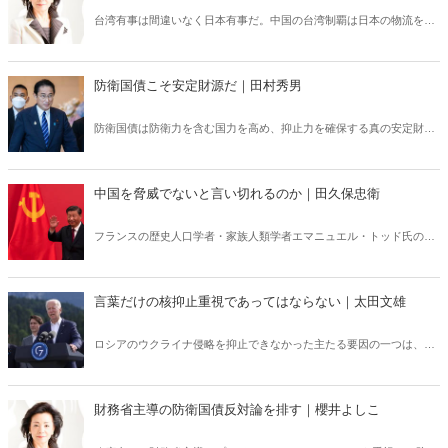
台湾有事は間違いなく日本有事だ。中国の台湾制覇は日本の物流を支
えるシーレーンを塞ぎ、中国の世界制覇への一歩となる。中国による
台湾一点突破は日本にとって死活的要素だ。
防衛国債こそ安定財源だ｜田村秀男
防衛国債は防衛力を含む国力を高め、抑止力を確保する真の安定財源
である。防衛費が2倍になるとしても、総額は11兆円程度である。政
府は有り余るカネを吸い上げ、5年以内にサイバー戦能力を含む抜本
的な防衛力の拡充を楽々と実現できる。
中国を脅威でないと言い切れるのか｜田久保忠衛
フランスの歴史人口学者・家族人類学者エマニュエル・トッド氏の発
言は、日本人の常識を超えるものだった。
言葉だけの核抑止重視であってはならない｜太田文雄
ロシアのウクライナ侵略を抑止できなかった主たる要因の一つは、バ
イデン米大統領が本来曖昧にしておくべき米軍事力使用の可能性につ
いて、昨年末にその選択肢を明確に排除したことである。
財務省主導の防衛国債反対論を排す｜櫻井よしこ