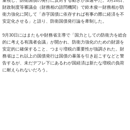
重視し、防衛国債の発行に反対する動きが加速中だ。9月26日、
財政制度等審議会（財務相の諮問機関）で鈴木俊一財務相が防
衛力強化に関して「赤字国債に依存すれば有事の際に経済を不
安定化させる」と語り、防衛国債発行論を牽制した。
9月30日にはまたもや財務省主導で「国力としての防衛力を総合
的に考える有識者会議」が開かれ、防衛力強化のための財源を
安定的に確保すること、つまり増税の重要性が強調された。財
務省はこれ以上の国債発行は国債の暴落を引き起こすなどと警
告するが、未だデフレ下にあるわが国経済は新たな増税の負荷
に耐えられないだろう。