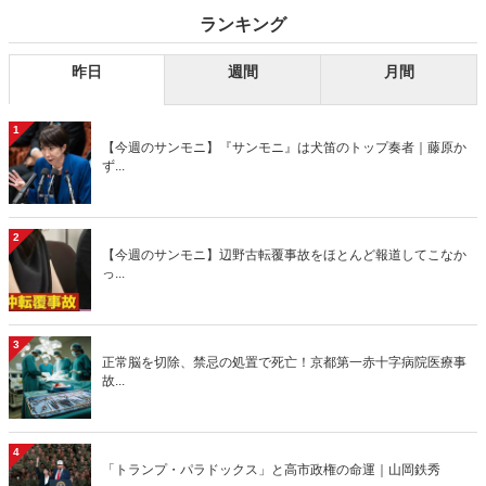
ランキング
昨日
週間
月間
1
【今週のサンモニ】『サンモニ』は犬笛のトップ奏者｜藤原か
ず...
2
【今週のサンモニ】辺野古転覆事故をほとんど報道してこなか
っ...
3
正常脳を切除、禁忌の処置で死亡！京都第一赤十字病院医療事
故...
4
「トランプ・パラドックス」と高市政権の命運｜山岡鉄秀