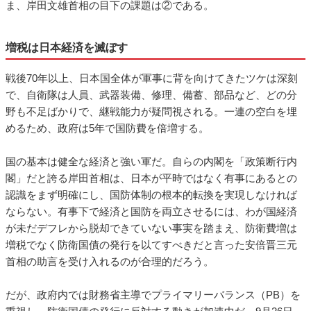
ま、岸田文雄首相の目下の課題は②である。
増税は日本経済を滅ぼす
戦後70年以上、日本国全体が軍事に背を向けてきたツケは深刻
で、自衛隊は人員、武器装備、修理、備蓄、部品など、どの分
野も不足ばかりで、継戦能力が疑問視される。一連の空白を埋
めるため、政府は5年で国防費を倍増する。
国の基本は健全な経済と強い軍だ。自らの内閣を「政策断行内
閣」だと誇る岸田首相は、日本が平時ではなく有事にあるとの
認識をまず明確にし、国防体制の根本的転換を実現しなければ
ならない。有事下で経済と国防を両立させるには、わが国経済
が未だデフレから脱却できていない事実を踏まえ、防衛費増は
増税でなく防衛国債の発行を以てすべきだと言った安倍晋三元
首相の助言を受け入れるのが合理的だろう。
だが、政府内では財務省主導でプライマリーバランス（PB）を