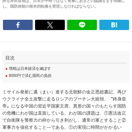
誇る岸田首相は、日本が平時ではなく有事にあるとの認識をまず明確に
し、国防体制の根本的転換を実現しなければならない。
目次
●
増税は日本経済を滅ぼす
●
8000円で済む国民の負担
ミサイル発射に邁（まい）進する北朝鮮の金正恩総書記、再び
ウクライナ全土攻撃に走るロシアのプーチン大統領、〝終身皇
帝〟になる中国の習近平国家主席。異形の国々のもたらす国防
の危機にわが国は直面している。わが国の課題は、①憲法改正
で自衛隊を警察力の枠から引き剥がし、通常の軍とすること②
軍事力を強化すること―である。①の実現に時間がかかるい