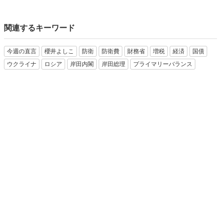
関連するキーワード
今週の直言
櫻井よしこ
防衛
防衛費
財務省
増税
経済
国債
ウクライナ
ロシア
岸田内閣
岸田総理
プライマリーバランス