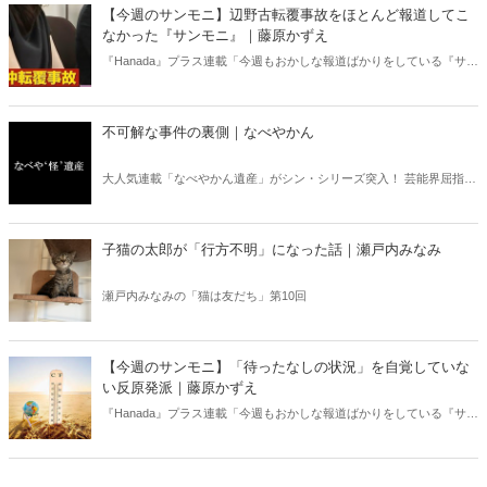
ある。元月刊『Hanada』編集部員のライター・梶原がお送りする時事
【今週のサンモニ】辺野古転覆事故をほとんど報道してこ
書評！
なかった『サンモニ』｜藤原かずえ
『Hanada』プラス連載「今週もおかしな報道ばかりをしている『サン
デーモーニング』を藤原かずえさんがデータとロジックで滅多斬
り」、略して【今週のサンモニ】。
不可解な事件の裏側｜なべやかん
大人気連載「なべやかん遺産」がシン・シリーズ突入！ 芸能界屈指の
コレクターであり、都市伝説、オカルト、スピリチュアルな話題が大
好きな芸人・なべやかんが蒐集した選りすぐりの「怪」な話を紹介！
信じるか信じないかは、あなた次第！ 芸能ニュース
子猫の太郎が「行方不明」になった話｜瀬戸内みなみ
瀬戸内みなみの「猫は友だち」第10回
【今週のサンモニ】「待ったなしの状況」を自覚していな
い反原発派｜藤原かずえ
『Hanada』プラス連載「今週もおかしな報道ばかりをしている『サン
デーモーニング』を藤原かずえさんがデータとロジックで滅多斬
り」、略して【今週のサンモニ】。