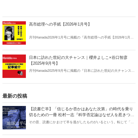
高市総理への手紙【2026年1月号】
月刊Hanada2026年1月号に掲載の『高市総理への手紙【2026年1月
号】』の内容をAIを使って要約・紹介。
日本に訪れた世紀の大チャンス｜櫻井よしこ×谷口智彦
【2025年9月号】
月刊Hanada2025年9月号に掲載の『日本に訪れた世紀の大チャンス｜
櫻井よしこ×谷口智彦【2025年9月号】』の内容をAIを使って要約・紹
介。
最新の投稿
【読書亡羊】「信じるか否かはあなた次第」の時代を乗り
切るための一冊 松村一志『科学否定論はなぜ人を惹きつけ
るのか』（ちくま新書）｜梶原麻衣子
その昔、読書にかまけて羊を逃がしたものがいるという。転じて「読
書亡羊」は「重要なことを忘れて、他のことに夢中になること」を指
す四字熟語になった。だが時に仕事を放り出してでも、読むべき本が