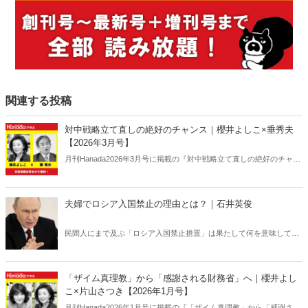
関連する投稿
対中戦略立て直しの絶好のチャンス｜櫻井よしこ×垂秀夫
【2026年3月号】
月刊Hanada2026年3月号に掲載の『対中戦略立て直しの絶好のチャン
ス｜櫻井よしこ×垂秀夫【2026年3月号】』の内容をAIを使って要約・
紹介。
夫婦でロシア入国禁止の理由とは？｜石井英俊
民間人にまで及ぶ「ロシア入国禁止措置」は果たして何を意味してい
るのか？ ロシアの「弱点」を世界が共有すべきだ。
「ザイム真理教」から「感謝される財務省」へ｜櫻井よし
こ×片山さつき【2026年1月号】
月刊Hanada2026年1月号に掲載の『「ザイム真理教」から「感謝され