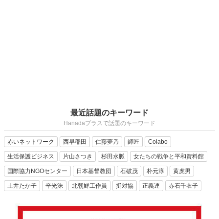
最近話題のキーワード
Hanadaプラスで話題のキーワード
赤いネットワーク
西早稲田
仁藤夢乃
師匠
Colabo
生活保護ビジネス
片山さつき
杉田水脈
女たちの戦争と平和資料館
国際協力NGOセンター
日本基督教団
石破茂
朴元淳
黄虎男
土井たか子
辛光洙
北朝鮮工作員
挺対協
正義連
赤石千衣子