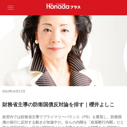
2022年10月17日
財務省主導の防衛国債反対論を排す｜櫻井よしこ
政府内では財務省主導でプライマリーバランス（PB）を重視し、防衛国
債の発行に反対する動きが加速中だ。自らの内閣を「政策断行内閣」だと