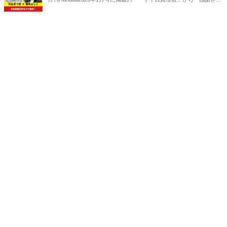
る財務省」へ｜櫻井よしこ×片山さつき【2026年1月号】』の内容をAI
を使って要約・紹介。