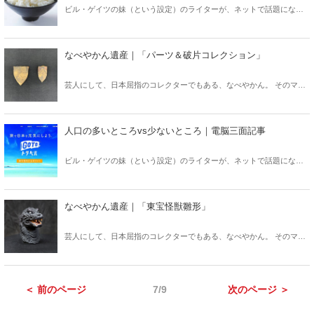
ビル・ゲイツの妹（という設定）のライターが、ネットで話題になっ
た事を斬りまくる、人気連載「電脳三面記事」。コロナ禍で食事の環
境も変化があり、それに伴って食事にまつわるコンテンツも変わって
いっております。あなたの本当に食べているものを教えてほしい！
なべやかん遺産｜「パーツ＆破片コレクション」
芸人にして、日本屈指のコレクターでもある、なべやかん。 そのマニ
アックなコレクションを紹介する月刊『Hanada』の好評連載「なべや
かん遺産」がますますパワーアップして「Hanadaプラス」にお引越
し！ 今回は「パーツ＆破片コレクション」！
人口の多いところvs少ないところ｜電脳三面記事
ビル・ゲイツの妹（という設定）のライターが、ネットで話題になっ
た事を斬りまくる、人気連載「電脳三面記事」。コロナ禍によって始
まった「新しい日常」ですが、それによって人口の多いところvs人口
の少ないところの対立が始まり、それが後世に禍根を遺すことにな
なべやかん遺産｜「東宝怪獣雛形」
る？？
芸人にして、日本屈指のコレクターでもある、なべやかん。 そのマニ
アックなコレクションを紹介する月刊『Hanada』の好評連載「なべや
かん遺産」がますますパワーアップして「Hanadaプラス」にお引越
し！ 今回は「東宝怪獣雛形」！
＜ 前のページ
7/9
次のページ ＞