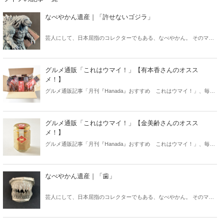
なべやかん遺産｜「許せないゴジラ」
芸人にして、日本屈指のコレクターでもある、なべやかん。 そのマニ
アックなコレクションを紹介する月刊『Hanada』の好評連載「なべや
かん遺産」がますますパワーアップして「Hanadaプラス」にお引越
し！ 今回は「許せないゴジラ」！
グルメ通販「これはウマイ！」【有本香さんのオスス
メ！】
グルメ通販記事「月刊『Hanada』おすすめ これはウマイ！」、毎月
編集部が厳選したオススメをお届けしていますが、今月号は創刊5周年
を記念した特別拡大版として、編集部だけでなく弊誌でおなじみの著
者の方々のオススメをお届けいたします。本日は有本香さんのオスス
グルメ通販「これはウマイ！」【金美齢さんのオスス
メです！
メ！】
グルメ通販記事「月刊『Hanada』おすすめ これはウマイ！」、毎月
編集部が厳選したオススメをお届けしていますが、今月号は創刊5周年
を記念した特別拡大版として、編集部だけでなく弊誌でおなじみの著
者の方々のオススメをお届けいたします。まずは、金美齢さん！
なべやかん遺産｜「歯」
芸人にして、日本屈指のコレクターでもある、なべやかん。 そのマニ
アックなコレクションを紹介する月刊『Hanada』の好評連載「なべや
かん遺産」がますますパワーアップして「Hanadaプラス」にお引越