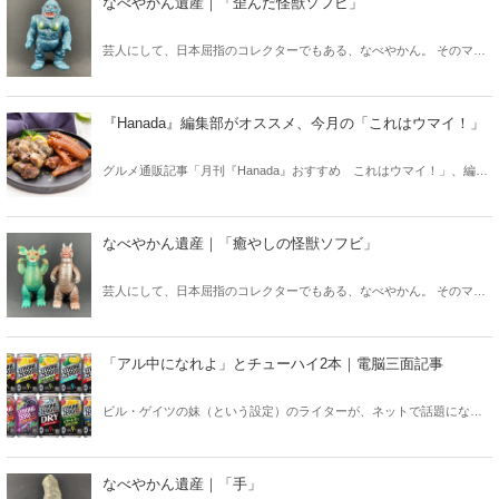
なべやかん遺産｜「歪んだ怪獣ソフビ」
芸人にして、日本屈指のコレクターでもある、なべやかん。 そのマニ
アックなコレクションを紹介する月刊『Hanada』の好評連載「なべや
かん遺産」がますますパワーアップして「Hanadaプラス」にお引越
し！ 今回は「歪んだ怪獣ソフビ」！
『Hanada』編集部がオススメ、今月の「これはウマイ！」
グルメ通販記事「月刊『Hanada』おすすめ これはウマイ！」、編集
部が厳選した今月のオススメはこちら！ ぜひ「これはウマイ！」と
舌つづみを打ってください。
なべやかん遺産｜「癒やしの怪獣ソフビ」
芸人にして、日本屈指のコレクターでもある、なべやかん。 そのマニ
アックなコレクションを紹介する月刊『Hanada』の好評連載「なべや
かん遺産」がますますパワーアップして「Hanadaプラス」にお引越
し！ 今回は「癒やしの怪獣ソフビ」！
「アル中になれよ」とチューハイ2本｜電脳三面記事
ビル・ゲイツの妹（という設定）のライターが、ネットで話題になっ
た事を斬りまくる、人気連載「電脳三面記事」。ぐいぐい飲めて、す
ぐに酔える「ストロング系」が話題になった2020年。一部では「合法
麻薬」や「飲む福祉」などと言われているが……。
なべやかん遺産｜「手」