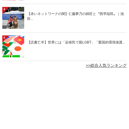
4
【赤いネットワークの闇】仁藤夢乃の師匠と〝西早稲田〟｜池
田...
5
【読書亡羊】世界には「反移民で親LGBT」「愛国的環境保護...
>>総合人気ランキング