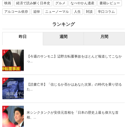
映画
経済で読み解く日本史
グルメ
なべやかん遺産
書籍レビュー
アルコール依存
追悼
ニューノーマル
人生
対談
辛口コラム
ランキング
昨日
週間
月間
1
【今週のサンモニ】辺野古転覆事故をほとんど報道してこなか
っ...
2
【読書亡羊】「信じるか否かはあなた次第」の時代を乗り切る
た...
3
米シンクタンクが安倍元首相を「日本の歴史上最も偉大な首
相、...