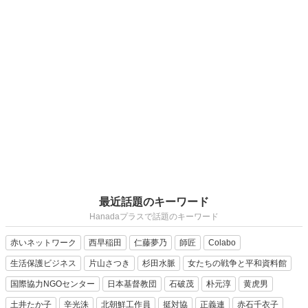
最近話題のキーワード
Hanadaプラスで話題のキーワード
赤いネットワーク
西早稲田
仁藤夢乃
師匠
Colabo
生活保護ビジネス
片山さつき
杉田水脈
女たちの戦争と平和資料館
国際協力NGOセンター
日本基督教団
石破茂
朴元淳
黄虎男
土井たか子
辛光洙
北朝鮮工作員
挺対協
正義連
赤石千衣子