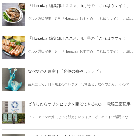
し！ 今回は「歯」！
『Hanada』編集部オススメ、5月号の「これはウマイ！」
グルメ通販記事「月刊『Hanada』おすすめ これはウマイ！」、編集
部が厳選した今月のオススメはこちら！ ぜひ「これはウマイ！」と
舌つづみを打ってください。
『Hanada』編集部オススメ、4月号の「これはウマイ！」
グルメ通販記事「月刊『Hanada』おすすめ これはウマイ！」、編集
部が厳選した今月のオススメはこちら！ ぜひ「これはウマイ！」と
舌つづみを打ってください。
なべやかん遺産｜「究極の癒やしソフビ」
芸人にして、日本屈指のコレクターでもある、なべやかん。 そのマニ
アックなコレクションを紹介する月刊『Hanada』の好評連載「なべや
かん遺産」がますますパワーアップして「Hanadaプラス」にお引越
し！ 今回は「究極の癒やしソフビ」！
どうしたらオリンピックを開催できるのか｜電脳三面記事
ビル・ゲイツの妹（という設定）のライターが、ネットで話題になっ
た事を斬りまくる、人気連載「電脳三面記事」。なぜそれでもオリン
ピックだけは開催できるのか――ちょっと考えてみましょう。皆様の
意見もお待ちしております。