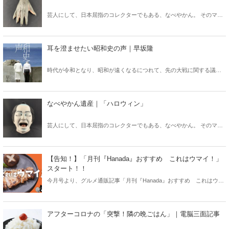
芸人にして、日本屈指のコレクターでもある、なべやかん。 そのマニ
アックなコレクションを紹介する月刊『Hanada』の好評連載「なべや
かん遺産」がますますパワーアップして「Hanadaプラス」にお引越
し！ 今回は「手」！
耳を澄ませたい昭和史の声｜早坂隆
時代が令和となり、昭和が遠くなるにつれて、先の大戦に関する議論
も「机上の空論」になりつつある。そんないまこそ、改めて戦争体験
者の生の声に立ち返るべきではないだろうか。
なべやかん遺産｜「ハロウィン」
芸人にして、日本屈指のコレクターでもある、なべやかん。 そのマニ
アックなコレクションを紹介する月刊『Hanada』の好評連載「なべや
かん遺産」がますますパワーアップして「Hanadaプラス」にお引越
し！ 今回は「ハロウィン」！
【告知！】「月刊『Hanada』おすすめ これはウマイ！」
スタート！！
今月号より、グルメ通販記事「月刊『Hanada』おすすめ これはウマ
イ！」がスタートしました！
アフターコロナの「突撃！隣の晩ごはん」｜電脳三面記事