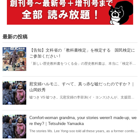
最新の投稿
【告知】文科省の「教科書検定」を検定する 国民検定に
ご参加ください !
「新しい歴史教科書をつくる会」の歴史教科書は、本当に「検定不合
格」になるようなものだったのか。文科省の教科書調査官ら文科官僚
の言い分が正しいのか、著者たちの反論が正しいのかこの本の読者に
客観的に判定してもらう「国民検定」を呼びかけることになりまし
慰安婦ハルモニ、すべて、真っ赤な嘘だったのですか？｜
た。あなたも教科書検定に参加しよう！
山岡鉄秀
嘘つき VS 嘘つき。元慰安婦の李容洙(イ・ヨンス)さんが、支援団体
元代表の尹美香(ユン・ミヒャン)さんを猛攻撃。「30年にわたり騙さ
れるだけ騙され、利用されるだけ利用された！」。これに対して、ユ
ン・ミヒャンさんは「実は本人は慰安婦ではなかった……」と暴露
Comfort-woman grandma, your stories weren't made-up, we
(？)。ふたりの間に、いったい、何があったのか。“偽り”の仮面を捨て
re they?｜Tetsuhide Yamaoka
て、真実を語ってほしい――。どちらも、だ。
The stories Ms. Lee Yong-soo told all these years, as a former comfort
woman, were all fake? If they confess that their stories were all fake,