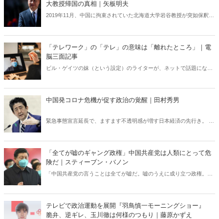
大教授帰国の真相｜矢板明夫
われている「実子誘拐ビジネス」の闇に迫る！
2019年11月、中国に拘束されていた北海道大学岩谷教授が突如保釈さ
れた。これは実は日本外交の小さな勝利だった――。一方で、いまだ
不当に拘束されている日本人“救出”は遅々として進んでいない。中国
による邦人拘束をひた隠しにする外務省と日本政府の及び腰の姿
「テレワーク」の「テレ」の意味は「離れたところ」｜電
勢……このままでは日本は世界の笑いものになる！今こそ日本政府は
脳三面記事
習近平の「人質外交」に毅然と対峙せよ。
ビル・ゲイツの妹（という設定）のライターが、ネットで話題になっ
た事を斬りまくる、人気連載「電脳三面記事」。今回は新型コロナ感
染拡大によってなし崩し的に始まった「テレワーク」から、いま抱え
ている問題点を探ります。
中国発コロナ危機が促す政治の覚醒｜田村秀男
緊急事態宣言延長で、ますます不透明感が増す日本経済の先行き。 緊
急経済対策も従来通りでいまいちインパクトに欠ける。 各省庁の官僚
が捻り出した案だけで、経済は活性化できないだろう。 ならばどうす
るか。日本が本当に取るべき施策とは――
「全てが嘘のギャング政権」中国共産党は人類にとって危
険だ｜スティーブン・バノン
「中国共産党の言うことは全てが嘘だ。嘘のうえに成り立つ政権。ま
るで化合物のように、嘘がＤＮＡに浸み込んでいる。中国共産党はギ
ャング政権だ。彼らはギャングのように考え、ギャングのように組織
し、ギャングのように統治する」――“影の大統領”と言われた元米大
テレビで政治運動を展開『羽鳥慎一モーニングショー』
統領首席戦略官が武漢コロナを巡る中国の大嘘を暴くと同時に、「中
脆弁、逆ギレ、玉川徹は何様のつもり｜藤原かずえ