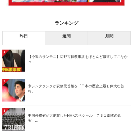
ランキング
昨日
週間
月間
1
【今週のサンモニ】辺野古転覆事故をほとんど報道してこなか
っ...
2
米シンクタンクが安倍元首相を「日本の歴史上最も偉大な首
相、...
3
中国外務省が大絶賛したNHKスペシャル「７３１部隊の真
実」...