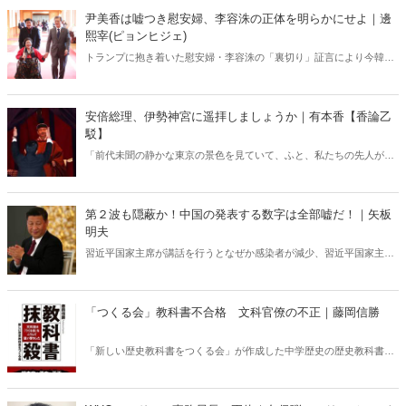
を追及し続けてきた韓国保守系サイト・メディアウォッチの記事が注
尹美香は嘘つき慰安婦、李容洙の正体を明らかにせよ｜邊
目を集めている。以下、日本語訳して緊急配信②！
熙宰(ピョンヒジェ)
トランプに抱き着いた慰安婦・李容洙の「裏切り」証言により今韓国
で武漢コロナ禍以上に注目を集めている挺対協の「内ゲバ」問題
――。 韓国国内で批判や脅迫をうけながらも長年この問題を追及し続
けてきた韓国保守系サイト・メディアウォッチの記事が注目を集めて
安倍総理、伊勢神宮に遥拝しましょうか｜有本香【香論乙
いる。以下、日本語訳して緊急配信③！
駁】
「前代未聞の静かな東京の景色を見ていて、ふと、私たちの先人が
「疫病」といかに向き合ってきたのか、について疑問が湧いた」。日
本は「疫病」とどのように向き合ってきたのか。その鍵は、伊勢神宮
にあった――。コロナウイルス禍に揺れる日本を新たな視点で、読み
第２波も隠蔽か！中国の発表する数字は全部嘘だ！｜矢板
解く！
明夫
習近平国家主席が講話を行うとなぜか感染者が減少、習近平国家主席
が視察するとなぜか入院患者49人が同時に完治しその日に退院、世界
１高い治癒率93％、辻褄が合わない少なすぎる死者数――習近平「コ
ロナ数字」の嘘とその背後に隠された真相を暴く！日本のメディア
「つくる会」教科書不合格 文科官僚の不正｜藤岡信勝
よ、これでもまだ中国の発表する数字をそのまま報じるのか？
「新しい歴史教科書をつくる会」が作成した中学歴史の歴史教科書が
文部科学省の検定で不合格となったが、それは検定は結論ありきの異
常なもので、いわば文部科学官僚の不正によるものだった！ 検定結
果と不正の内容の告発第一弾！（初出：『Hanada』2020年4月号）