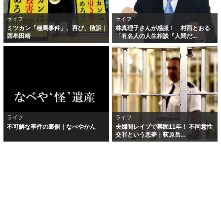
ライフ
ライフ
ミツカン「種馬事件」、再び、敗訴｜
林真理子さんが感服！ 村西とおる
西牟田靖
「有名人の人生相談『人間だ...
ライフ
ライフ
不可解な事件の裏側｜なべやかん
夫婦間レイプで禁固11年！ 不同意性
交罪という悪夢｜荻原岳...