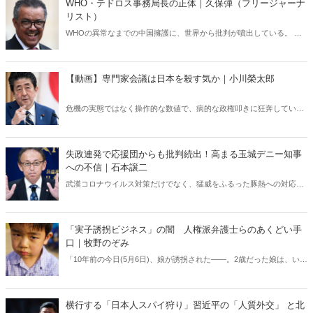
WHO・テドロス事務局長の正体｜久保弾（フリージャーナ
リスト）
WHOの異常なまでの中国擁護に、世界から批判が噴出している。 辞
任要求の署名活動まで起きているテドロス事務局長だが、彼の「これ
までの歩み」を辿ってみると、なぜここまで中国に肩入れするのか、
その理由が見えてくる――。
【動画】専門家会議は日本を殺す気か｜小川榮太郎
危機の実態ではなく操作的な数値で、病的な政権叩きに狂奔している
マスメディア。事実に基づかない演出されたコロナ騒動に日本社会が
踊らされるなか、ファクトとエビデンスで、新型コロナウイルスの深
層に迫る！今の日本は既に消えているウイルスに向かって竹槍で大騒
失政連発で応援団からも批判続出！高まる玉城デニー知事
ぎを演じている――。安倍総理よ、専門家会議の連中の首をとれ！
への不信｜石本譲二
武漢コロナウイルス対策だけでなく、猛威をふるった豚熱への対応も
後手後手で、遂に県政与党や応援団からも批判が殺到！“メディア受
け”する基地問題では張り切るが、肝心の代案もなくパフォーマンス一
色。停滞する経済、深刻化する子供の貧困などに対しても何ら対策を
「実子誘拐ビジネス」の闇 人権派弁護士らのあくどい手
示さず、一方で業者との不適切な関係疑惑が――もはや知事失格の烙
口｜牧野のぞみ
印を押さざるを得ない！
「10年前の今日(5月6日)、娘が誘拐された――。2歳だった娘は、いま
や中学生である」。突然、愛するわが子を奪われた父親(A氏)。彼の身
に、いったい、なにが起きたのか。その背後には、連れ去り勝ち、虚
偽のDVなど「実子誘拐」の方法を指南する人権派弁護士らの暗躍があ
横行する「日本人スパイ狩り」習近平の「人質外交」 と北
った――。愛する娘を奪われた父親が、魂の告発！日本で日常的に行