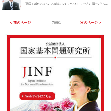
国の奴隷たちはタダ働きだ」といって中国人労働者を搾取し続けてき
「国民を舐めるのもいい加減にしてください」。公共の電波を使って
た世界の経済人、金融家たちの大罪も厳しく指弾する！
デマを巻き散らし、理不尽な根拠で政府の対策を罵倒。ろくに取材も
せず、不安を煽ることしかできない玉川徹と、テキトーで不公正な
「コロナの女王」こと岡田晴恵は、一体、何様のつもりなのか。情報
＜ 前のページ
70/91
次のページ ＞
弱者をミスリードする『羽鳥慎一モーニングショー』をデータとロジ
ックで徹底解剖！コロナより怖いのは、哀れなほど自意識過剰な人た
ち……。