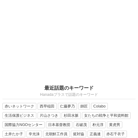
最近話題のキーワード
Hanadaプラスで話題のキーワード
赤いネットワーク
西早稲田
仁藤夢乃
師匠
Colabo
生活保護ビジネス
片山さつき
杉田水脈
女たちの戦争と平和資料館
国際協力NGOセンター
日本基督教団
石破茂
朴元淳
黄虎男
土井たか子
辛光洙
北朝鮮工作員
挺対協
正義連
赤石千衣子