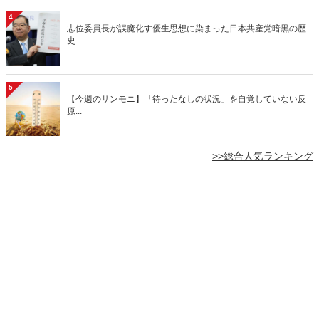
4
志位委員長が誤魔化す優生思想に染まった日本共産党暗黒の歴
史...
5
【今週のサンモニ】「待ったなしの状況」を自覚していない反
原...
>>総合人気ランキング