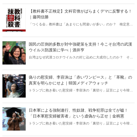
then the world will honor their courage. And then the comfort women
issue will be irreversibly resolved at last.
【教科書不正検定】文科官僚がばらまくデマに反撃する！
｜藤岡信勝
「つくる会」教科書は「あまりにも間違いが多い」のか？ 検定意見
（欠陥箇所）の数とその中身をチェックし、文科官僚がばらまくデマ
に、新しい歴史教科書をつくる会副会長であり、自由社版歴史教科書
代表執筆者の藤岡信勝氏が猛反論！！
国民の圧倒的多数が対中強硬策を支持！今こそ台湾の武漢
ウイルス防護策に学べ｜酒井亨
台湾はなぜ武漢コロナウイルスの封じ込めに大成功したのか？ その
知られざる政策の背景には「国家のプライド」と「対中警戒感」とい
う日本に欠如した重要な要素があった。中国への忖度などもう必要な
い！日本はもっと親日国・台湾に目を向け日台関係を強化すべきだ！
偽りの慰安婦、李容洙は「赤いワンピース」と「革靴」の
真実を明らかにせよ｜韓国メディアウォッチ
トランプに抱き着いた慰安婦・李容洙の「裏切り」証言により今韓国
で武漢コロナ禍以上に注目を集めている挺対協の「内ゲバ」問題
――。 韓国国内で批判や脅迫をうけながらも長年この問題を追及し続
けてきた韓国保守系サイト・メディアウォッチの記事が注目を集めて
日本軍による強制連行、性奴隷、戦争犯罪は全てが嘘！
いる。以下、日本語訳して緊急配信①！
「日本軍慰安婦被害者」という虚偽から正せ｜金柄憲
トランプに抱き着いた慰安婦・李容洙の「裏切り」証言により今韓国
で武漢コロナ禍以上に注目を集めている挺対協（現・正義連）の「内
ゲバ」問題――。 韓国国内で批判や脅迫をうけながらも長年この問題