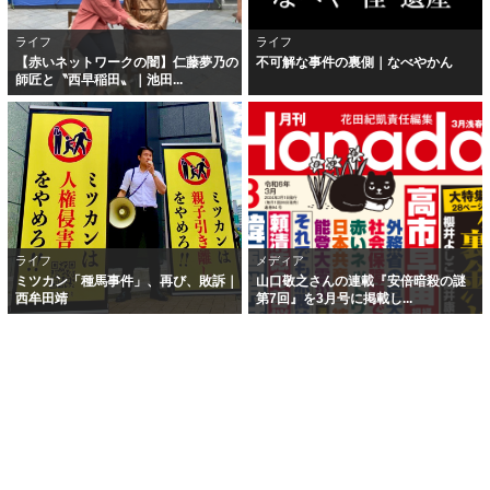
ライフ
ライフ
【赤いネットワークの闇】仁藤夢乃の
不可解な事件の裏側｜なべやかん
師匠と〝西早稲田〟｜池田...
ライフ
メディア
ミツカン「種馬事件」、再び、敗訴｜
山口敬之さんの連載『安倍暗殺の謎
西牟田靖
第7回』を3月号に掲載し...