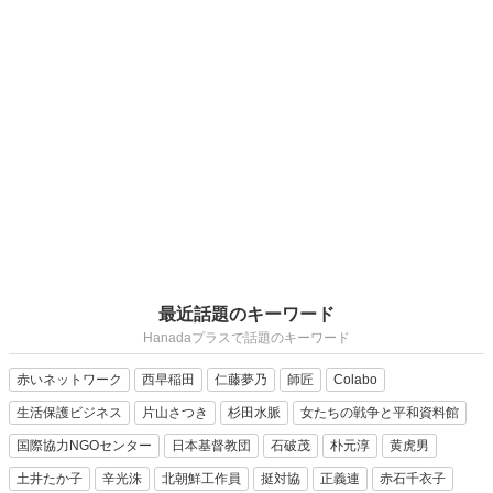
最近話題のキーワード
Hanadaプラスで話題のキーワード
赤いネットワーク
西早稲田
仁藤夢乃
師匠
Colabo
生活保護ビジネス
片山さつき
杉田水脈
女たちの戦争と平和資料館
国際協力NGOセンター
日本基督教団
石破茂
朴元淳
黄虎男
土井たか子
辛光洙
北朝鮮工作員
挺対協
正義連
赤石千衣子