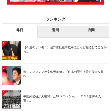
ランキング
昨日
週間
月間
1
【今週のサンモニ】辺野古転覆事故をほとんど報道してこなか
っ...
2
米シンクタンクが安倍元首相を「日本の歴史上最も偉大な首
相、...
3
中国外務省が大絶賛したNHKスペシャル「７３１部隊の真
実」...