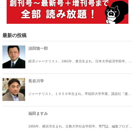
最新の投稿
須田慎一郎
経済ジャーナリスト。1961年、東京生まれ。日本大学経済学部卒。経
済紙の記者を経て、フリー・ジャーナリストに。「夕刊フジ」『週刊
ポスト』『週刊新』」などで執筆活動を続けるかたわら、テレビ朝日
「ビートたけしのＴＶタックル」、読売テレビ「そこまで言って委員
長谷川学
会ＮＰ」、文化放送「須田慎一郎のこんなことだった！！ 誰にもわ
かる経済学」他、テレビ、ラジオの報道番組等で活躍中。 また、平成
ジャーナリスト。１９５６年生まれ。早稲田大学卒業。講談社『週刊
19年から24年まで、内閣府、多重債務者対策本部有識者会議委員を務
現代』記者を経てフリー。『週刊現代』で、当時の小沢一郎民主党代
める。政界、官界、財界での豊富な人脈を基に、数々のスクープを連
表の不動産疑惑（のちに東京地検が政治資金規正法違反で摘発）をス
発している。
クープ。著書に『成年後見制度の闇』（飛鳥新社・宮内康二氏との共
福田ますみ
著）など。
1956年、横浜市生まれ。立教大学社会学部卒。専門誌、編集プロダク
ション勤務を経て、フリーに。犯罪、ロシアなどをテーマに取材、執