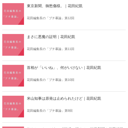
（PhD）を取得。戦略学博士。著書に『地政学：アメリカの世界戦略
東京新聞、御愁傷様。｜花田紀凱
地図』（五月書房）のほか、訳書に『戦略の未来』コリン・グレイ著
（勁草書房）、『大国政治の悲劇 新装完全版』ジョン・ミアシャイ
花田編集長の「プチ暴論」第12回
マー著（五月書房新社）、『現代の軍事戦略入門 増補新版』エリノ
ア・スローン著（芙蓉書房出版 共訳）、『不穏なフロンティアの大
戦略』ヤクブ・グリギエル＆ウェス・ミッチェル著（中央公論新社
監訳）などがある。
まさに悪魔の証明｜花田紀凱
花田編集長の「プチ暴論」第11回
首相が「いいね」、何がいけない｜花田紀凱
花田編集長の「プチ暴論」第10回
米山知事は原発は止められたけど｜花田紀凱
花田編集長の「プチ暴論」第9回