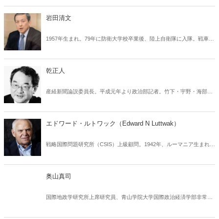
筆活動を行っている。著書に『スターリン 家族の肖像』（文藝春
秋）、『暗殺国家ロシア 消 されたジャーナリストを追う』（新潮
岩田清文
社）などがある。2007年に『でっちあげ 福岡「殺人教師」事件の真
相』（新潮社）で第六回新潮ドキュメント賞を受賞。
1957年生まれ。79年に防衛大学校卒業後、陸上自衛隊に入隊。戦車部
隊勤務を経て、93年、米陸軍指揮幕僚大学へ留学。2010年、陸将、第
７師団長。11年、統合幕僚副長。12年、北部方面総監。13年、第34代
陸上幕僚長と歴任し、16年に退官。
乾正人
産経新聞論説委員長。平成元年より政治部記者。竹下・宇野・海部首
相の番記者を経て、首相官邸、自民党や社会党など政党を主に担当。
平成八年から防衛研究所で安全保障政策を学ぶ。民主党政権時代には
発足当初からその無責任ぶりを厳しく批判。編集局長時代にはトラン
エドワード・ルトワック（Edward N Luttwak）
プ大統領当選翌日の一面コラムでトランプ肯定論を執筆、大きな反響
を呼んだ。
戦略国際問題研究所（CSIS）上級顧問。1942年、ルーマニア生まれ。
イタリアやイギリス（英軍）で教育を受け、ロンドン大学（LSE）で
経済学の学位を取ったあと、アメリカのジョンズ・ホプキンス大学で
1975年に博士号を取得。同年国防省長官府に任用される。専門は軍事
奥山真司
史、軍事戦略研究、安全保障論。国防省の官僚や軍のアドバイザー、
ホワイトハウスの国家安全保障会議のメンバーも歴任。著者に『自滅
国際地政学研究所上席研究員、青山学院大学国際政治経済学部非常勤
する中国 なぜ世界帝国になれないのか』（芙蓉書房出版）、『中国
講師。1972年、横浜市生まれ。カナダのブリティッシュ・コロンビア
（チャイナ）４・０ 暴発する中華帝国』『日本４・０ 国家戦略の
大学を卒業。英国レディング大学大学院で修士号（MA）と博士号
新しいリアル』（ともに文春新書、奥山真司訳）ほか多数。