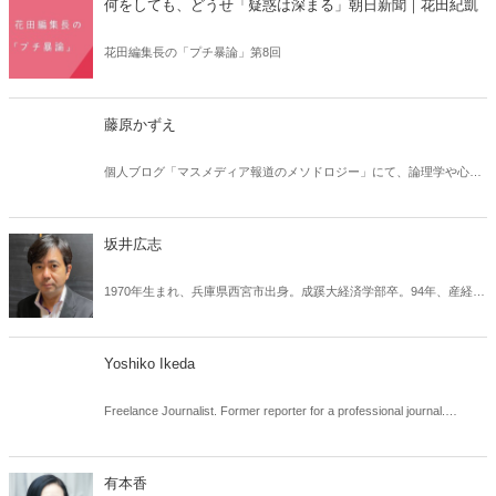
何をしても、どうせ「疑惑は深まる」朝日新聞｜花田紀凱
花田編集長の「プチ暴論」第8回
藤原かずえ
個人ブログ「マスメディア報道のメソドロジー」にて、論理学や心理
学の定義に基づいた、メディアの報道・政治家の議論における論理的
誤謬などの問題点を指摘。「ひるおび」「報道ステーション」
「NEWS23」「サンデーモーニング」などの具体的な放送内容や議員
坂井広志
の答弁、記者の発言などを例示しての論理的な分析が話題を呼んでい
る。記事の一部を言論プラットフォーム「アゴラ」にも転載中。
1970年生まれ、兵庫県西宮市出身。成蹊大経済学部卒。94年、産経新
聞社入社。甲府支局、多摩支局、整理部、社会部を経て政治部に配
属。野党クラブキャップ、霞（外務省）クラブキャップ、平河（自民
党）クラブキャップ、厚生労働省クラブキャップなどを経て現在、論
Yoshiko Ikeda
説委員兼政治部編集委員。
Freelance Journalist. Former reporter for a professional journal.
Exposing irrationality and injustice in the world from a humanistic
perspective.
有本香