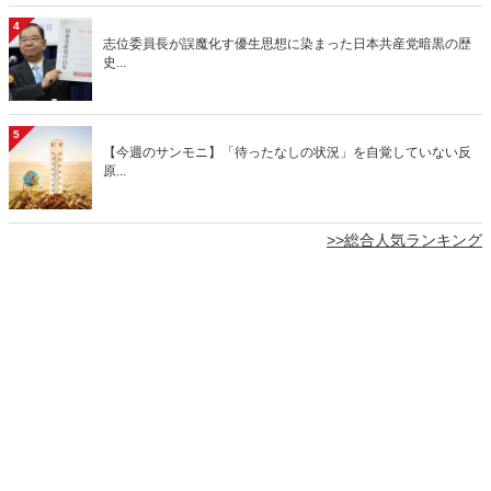
4
志位委員長が誤魔化す優生思想に染まった日本共産党暗黒の歴
史...
5
【今週のサンモニ】「待ったなしの状況」を自覚していない反
原...
>>総合人気ランキング