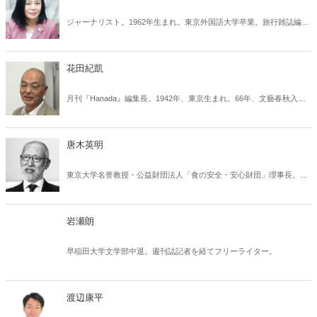
ジャーナリスト。1962年生まれ。東京外国語大学卒業。旅行雑誌編集
長、上場企業の広報担当を経験したのち独立。現在は編集・企画会社
を経営するかたわら、世界中を取材し、チベット・ウイグル問題、日
中関係、日本の国内政治をテーマに執筆。ネットメディア「真相深入
花田紀凱
り！ 虎ノ門ニュース」、ニッポン放送「飯田浩二のOK！ Cozy
Up」レギュラーコメンテーター。著書に、『「小池劇場」が日本を滅
月刊『Hanada』編集長。1942年、東京生まれ。66年、文藝春秋入
ぼす」（幻冬舎）、『リベラルの中国認識が日本を滅ぼす―日中関係
社。88年、『週刊文春』編集長に就任。部数を51万部から76万部に伸
とプロパガンダ』（石平氏と共著、産経新聞出版）、『「日本国紀」
ばして総合週刊誌のトップに。94年、『マルコポーロ』編集長に就
の副読本 学校が教えない日本史』(百田尚樹氏と共著、産経新聞出
任。低迷していた同誌部数を5倍に伸ばしたが、95年、記事が問題と
版)、『「日本国紀」の天皇論 』(百田尚樹氏と共著、産経新聞出版)な
唐木英明
なり辞任、1年後に退社。以後『uno!』『メンズウォーカー』『編集会
ど。
議』『WiLL』などの編集長を歴任。2016年4月より現職。
東京大学名誉教授・公益財団法人「食の安全・安心財団」理事長。
1964年、東京大学農学部獣医学科卒業。農学博士、獣医師。東京大学
農学部助手、同助教授、テキサス大学ダラス医学研究所研究員などを
経て、東京大学農学部教授、東京大学アイソトープ総合センターセン
岩瀬朗
ター長などを務めた。2008～11年、日本学術会議副会長。11～13年、
倉敷芸術科学大学学長。著書に『不安の構造―リスクを管理する方
早稲田大学文学部中退。週刊誌記者を経てフリーライター。
法』（エネルギーフォーラム新書）、『牛肉安全宣言―ＢＳＥ問題は
終わった』（ＰＨＰ研究所）などがある。
渡辺康平