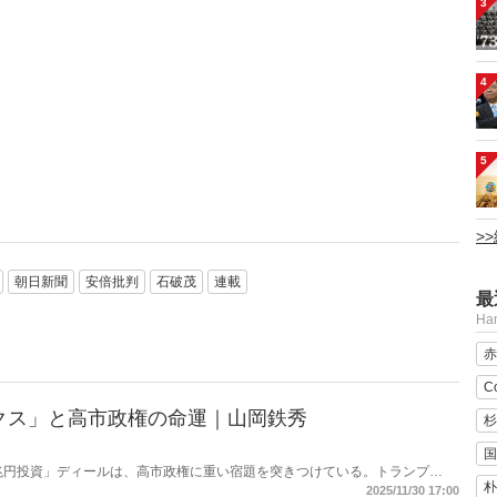
3
4
5
>
朝日新聞
安倍批判
石破茂
連載
最
H
赤
C
クス」と高市政権の命運｜山岡鉄秀
杉
国
兆円投資」ディールは、高市政権に重い宿題を突きつけている。トランプ
朴
、縛るのか──命運は、このパラドックスをどう反転できるかにかかっている。
2025/11/30 17:00