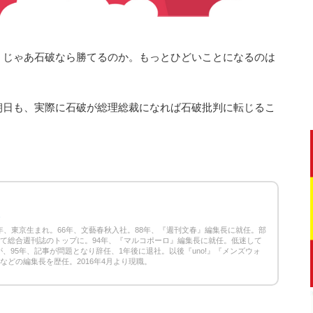
、じゃあ石破なら勝てるのか。もっとひどいことになるのは
朝日も、実際に石破が総理総裁になれば石破批判に転じるこ
3
42年、東京生まれ。66年、文藝春秋入社。88年、『週刊文春』編集長に就任。部
して総合週刊誌のトップに。94年、『マルコポーロ』編集長に就任。低迷して
、95年、記事が問題となり辞任、1年後に退社。以後『uno!』『メンズウォ
』などの編集長を歴任。2016年4月より現職。