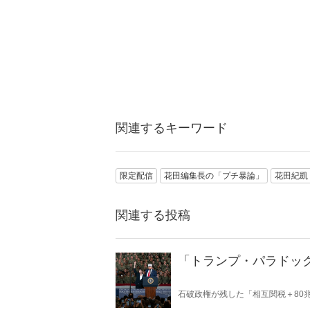
関連するキーワード
限定配信
花田編集長の「プチ暴論」
花田紀凱
関連する投稿
「トランプ・パラドッ
石破政権が残した「相互関税＋80
の“ふたつの顔”が日本を救うのか