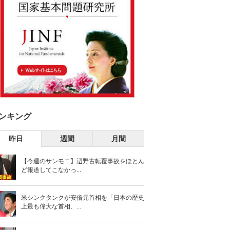
ンキング
昨日
週間
月間
【今週のサンモニ】辺野古転覆事故をほとん
ど報道してこなかっ...
米シンクタンクが安倍元首相を「日本の歴史
上最も偉大な首相、...