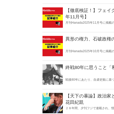
【徹底検証！】フェイク
年11月号】
月刊Hanada2025年11月号
【2025年11月号】』の内容をAI
異形の権力、石破政権の
月刊Hanada2025年10月号に
を使って要約・紹介。
終戦80年に思うこと
戦後80年にあたり、自虐史観に基
いる。東京裁判や“南京大虐殺”肯
京戦において日本軍は意図的に住
【天下の暴論】政治家
花田紀凱
２８年間、夕刊フジで連載され、惜
して復活！