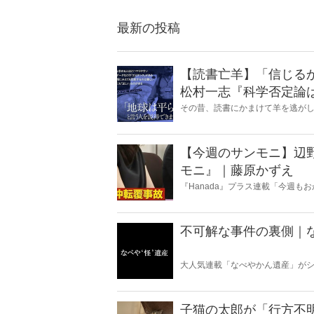
最新の投稿
【読書亡羊】「信じる
松村一志『科学否定論
麻衣子
その昔、読書にかまけて羊を逃が
とに夢中になること」を指す四字
『Hanada』編集部員のライター
【今週のサンモニ】辺
モニ』｜藤原かずえ
『Hanada』プラス連載「今週
ータとロジックで滅多斬り」、略
不可解な事件の裏側｜
大人気連載「なべやかん遺産」がシ
スピリチュアルな話題が大好きな
いかは、あなた次第！ 芸能ニュー
子猫の太郎が「行方不