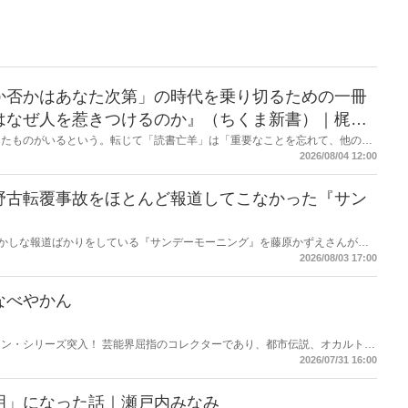
か否かはあなた次第」の時代を乗り切るための一冊
はなぜ人を惹きつけるのか』（ちくま新書）｜梶原
したものがいるという。転じて「読書亡羊」は「重要なことを忘れて、他のこ
熟語になった。だが時に仕事を放り出してでも、読むべき本がある。元月刊
2026/08/04 12:00
・梶原がお送りする時事書評！
野古転覆事故をほとんど報道してこなかった『サン
もおかしな報道ばかりをしている『サンデーモーニング』を藤原かずえさんがデ
して【今週のサンモニ】。
2026/08/03 17:00
なべやかん
ン・シリーズ突入！ 芸能界屈指のコレクターであり、都市伝説、オカルト、
芸人・なべやかんが蒐集した選りすぐりの「怪」な話を紹介！信じるか信じな
2026/07/31 16:00
ス
明」になった話｜瀬戸内みなみ