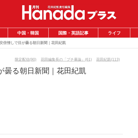
中国・韓国
国際・英語記事
ライフ
安倍憎しで目が曇る朝日新聞｜花田紀凱
限定配信(90)
花田編集長の「プチ暴論」(61)
花田紀凱(113)
が曇る朝日新聞｜花田紀凱