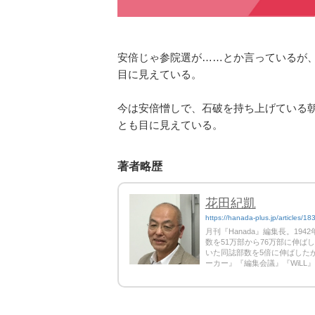
安倍じゃ参院選が……とか言っているが
目に見えている。
今は安倍憎しで、石破を持ち上げている
とも目に見えている。
著者略歴
花田紀凱
https://hanada-plus.jp/articles/18
月刊『Hanada』編集長。19
数を51万部から76万部に伸ば
いた同誌部数を5倍に伸ばしたが
ーカー』『編集会議』『WiLL