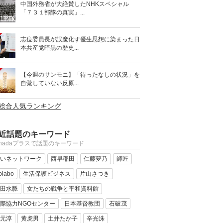
中国外務省が大絶賛したNHKスペシャル
「７３１部隊の真実」...
志位委員長が誤魔化す優生思想に染まった日
本共産党暗黒の歴史...
【今週のサンモニ】「待ったなしの状況」を
自覚していない反原...
>総合人気ランキング
近話題のキーワード
anadaプラスで話題のキーワード
いネットワーク
西早稲田
仁藤夢乃
師匠
olabo
生活保護ビジネス
片山さつき
田水脈
女たちの戦争と平和資料館
際協力NGOセンター
日本基督教団
石破茂
元淳
黄虎男
土井たか子
辛光洙