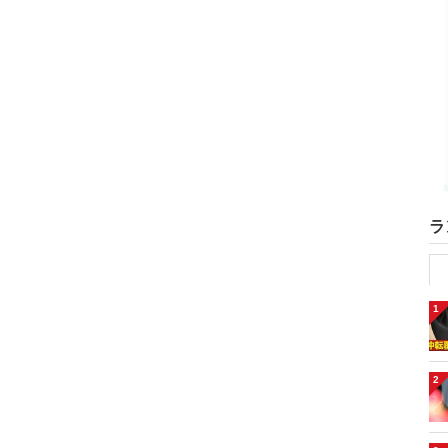
ラ
1
2