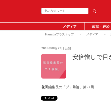
メディア
政治・経済
Hanadaプラストップ
メディア
2018年08月27日
公開
安倍憎しで目
花田編集長の「プチ暴論」第27回