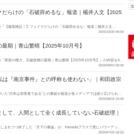
北
だらけの「石破辞めるな」報道｜楊井人文【2025
に掲載の『【徹底検証！】フェイクだらけの「石破辞めるな」報道｜楊井人文
を使って要約・紹介。
2025/10/30 09:00
最期｜青山繁晴【2025年10月号】
掲載の『異形の権力、石破政権の最期｜青山繁晴【2025年10月号】』の内容をAI
2025/09/03 09:00
「私は『南京事件』との呼称も使わない」｜和田政宗
づいた“日本は加害者である”との番組や報道が各メディアでは繰り広げられて
定派は、おびただしい数の南京市民が日本軍に虐殺されたと言う。しかし、南
2025/08/16 19:00
民を殺害したとの記述は公文書に存在しない――。
として、人間として全く成長していない石破総理｜
しまれつつ終了した「天下の暴論」が、Hanadaプラスで更にパワーアップ
2025/07/25 18:02