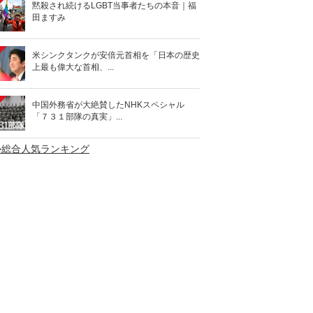
黙殺され続けるLGBT当事者たちの本音｜福
田ますみ
米シンクタンクが安倍元首相を「日本の歴史
上最も偉大な首相、...
中国外務省が大絶賛したNHKスペシャル
「７３１部隊の真実」...
>総合人気ランキング