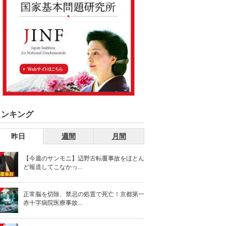
ランキング
昨日
週間
月間
【今週のサンモニ】辺野古転覆事故をほとん
ど報道してこなかっ...
正常脳を切除、禁忌の処置で死亡！京都第一
赤十字病院医療事故...