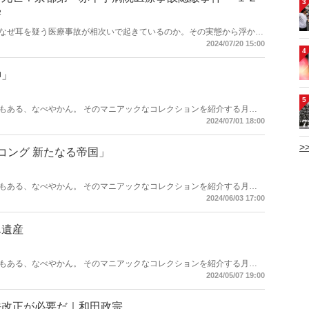
3
学
なぜ耳を疑う医療事故が相次いで起きているのか。その実態から浮かび
質。ジャーナリストの長谷川学氏が執念の取材で事件の真相を暴く。い
2024/07/20 15:00
4
。
神」
5
もある、なべやかん。 そのマニアックなコレクションを紹介する月刊
遺産」がますますパワーアップして「Hanadaプラス」にお引越し！ 今
2024/07/01 18:00
>
コング 新たなる帝国」
もある、なべやかん。 そのマニアックなコレクションを紹介する月刊
遺産」がますますパワーアップして「Hanadaプラス」にお引越し！ 今
2024/06/03 17:00
！
ん遺産
もある、なべやかん。 そのマニアックなコレクションを紹介する月刊
遺産」がますますパワーアップして「Hanadaプラス」にお引越し！ 今
2024/05/07 19:00
法改正が必要だ｜和田政宗