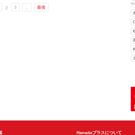
H
3
...
最後
2
C
覧
Hanadaプラスについて