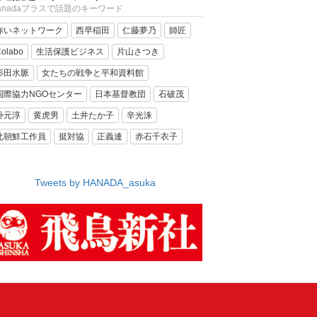
anadaプラスで話題のキーワード
赤いネットワーク
西早稲田
仁藤夢乃
師匠
olabo
生活保護ビジネス
片山さつき
杉田水脈
女たちの戦争と平和資料館
国際協力NGOセンター
日本基督教団
石破茂
朴元淳
黄虎男
土井たか子
辛光洙
北朝鮮工作員
挺対協
正義連
赤石千衣子
Tweets by HANADA_asuka