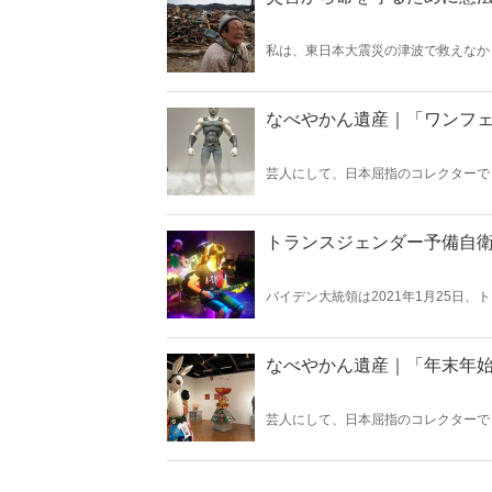
私は、東日本大震災の津波で救えなか
まとめた。国会議員に立候補したのも
時に対応できる憲法に現行憲法はなっ
なべやかん遺産｜「ワンフ
芸人にして、日本屈指のコレクターで
『Hanada』の好評連載「なべやかん
回は「ワンフェス２０２４冬」！
トランスジェンダー予備自
バイデン大統領は2021年1月25日
撤廃する大統領令に署名した。米軍で
互いに理解を深めつつ共存している。
なべやかん遺産｜「年末年
芸人にして、日本屈指のコレクターで
『Hanada』の好評連載「なべやかん
回は「年末年始大作戦」！