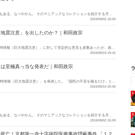
もある、なべやかん。 そのマニアックなコレクションを紹介する月刊
遺産」がますますパワーアップして「Hanadaプラス」にお引越し！ 今
2024/09/02 18:00
大地震注意」を出したのか？｜和田政宗
時情報（巨大地震注意）」に対して否定的な意見も多数あったが、政府
ことであった。（サムネイルは気象庁HPより）
2024/08/19 19:41
」は至極真っ当な発表だ｜和田政宗
臨時情報（巨大地震注意）」を発表した。「国民の不安を煽るだけ」とい
当にそうなのか。この情報をどう見ればよいか、解説する。（サムネイ
2024/08/10 20:00
1
2
もある、なべやかん。 そのマニアックなコレクションを紹介する月刊
遺産」がますますパワーアップして「Hanadaプラス」にお引越し！ 今
2024/08/02 16:00
死亡！京都第一赤十字病院医療事故隠蔽事件 「１２