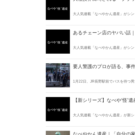
大人気連載「なべやかん遺産」がシン
ト、スピリチュアルな話題大好きな芸
あるチェーン店のヤバい話
大人気連載「なべやかん遺産」がシン
ト、スピリチュアルな話題大好きな芸
要人警護のプロが語る、事
1月22日、JR長野駅前でバスを待つ
解剖の結果、胸と背中の2カ所に刺し
際につく傷や防御創がなかったことか
中学生男女の殺傷事件など、昨今、凶
ある要人警護のプロ・小山内秀友氏に
【新シリーズ】なべや‘怪’遺
大人気連載「なべやかん遺産」が新シ
スピリチュアルな話題大好きな芸人・
なべやかん遺産｜「自分の