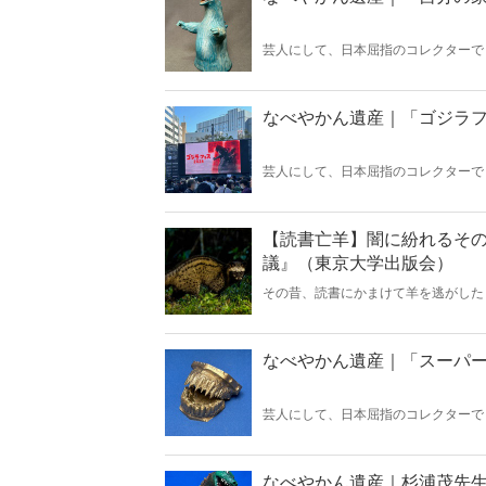
芸人にして、日本屈指のコレクターで
『Hanada』の好評連載「なべやかん
回は「自分の家でしか見た事がないコ
なべやかん遺産｜「ゴジラ
芸人にして、日本屈指のコレクターで
『Hanada』の好評連載「なべやかん
回は「ゴジラフェス」！
【読書亡羊】闇に紛れるその姿を見たことが
議』（東京大学出版会）
その昔、読書にかまけて羊を逃がした
ことに夢中になること」を指す四字熟
刊『Hanada』編集部員のライター
なべやかん遺産｜「スーパ
芸人にして、日本屈指のコレクターで
『Hanada』の好評連載「なべやかん
回は「スーパーパワー」！
なべやかん遺産｜杉浦茂先