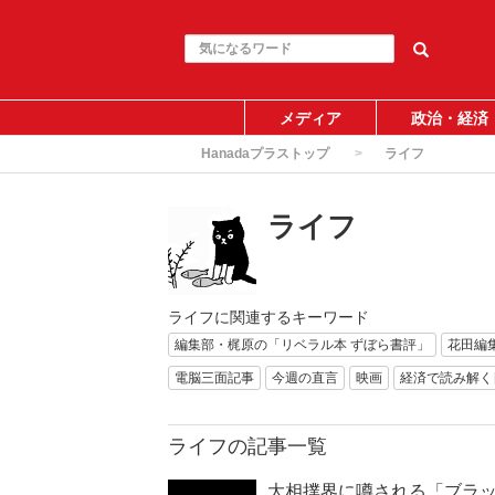
メディア
政治・経済
Hanadaプラストップ
ライフ
ライフ
ライフに関連するキーワード
編集部・梶原の「リベラル本 ずぼら書評」
花田編
電脳三面記事
今週の直言
映画
経済で読み解く
ライフの記事一覧
大相撲界に噂される「ブラ