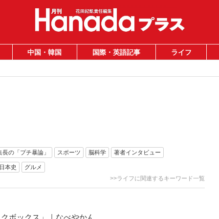
中国・韓国
国際・英語記事
ライフ
集長の「プチ暴論」
スポーツ
脳科学
著者インタビュー
日本史
グルメ
>>ライフに関連するキーワード一覧
ックボックス」｜なべやかん