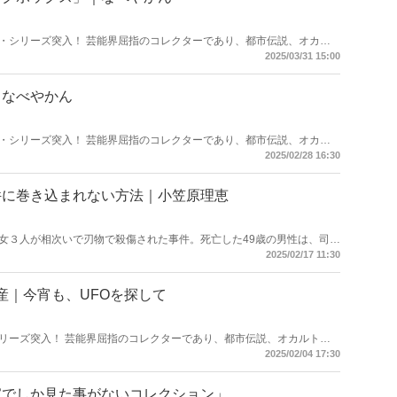
・シリーズ突入！ 芸能界屈指のコレクターであり、都市伝説、オカル
人・なべやかんが蒐集した選りすぐりの「怪」な話を紹介！
2025/03/31 15:00
｜なべやかん
・シリーズ突入！ 芸能界屈指のコレクターであり、都市伝説、オカル
人・なべやかんが蒐集した選りすぐりの「怪」な話を紹介！
2025/02/28 16:30
件に巻き込まれない方法｜小笠原理恵
男女３人が相次いで刃物で殺傷された事件。死亡した49歳の男性は、司法
傷があり、死因は失血死。胸の刺し傷は心臓にまで達しており、抵抗の
2025/02/17 11:30
ら、突然襲われた可能性が高いという。北九州のマクドナルド店内での
悪な事件が立て続けに起きている。国際ボディーガード協会副長官でも
、事件に巻き込まれない対処方法を聞いた。
産｜今宵も、UFOを探して
リーズ突入！ 芸能界屈指のコレクターであり、都市伝説、オカルト、
なべやかんが蒐集した選りすぐりの「怪」な話を紹介！
2025/02/04 17:30
家でしか見た事がないコレクション」