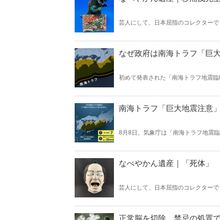
芸人にして、日本屈指のコレクターで
『Hanada』の好評連載「なべやかん
回は「杉浦茂先生ゴジラ」！
なぜ政府は南海トラフ「巨
初めて発表された「南海トラフ地震臨
が臨時情報を出したのは至極真っ当な
南海トラフ「巨大地震注意
8月8日、気象庁は「南海トラフ地震
う否定的な意見もあるが、はたして本
ルは気象庁ホームページより）
なべやかん遺産｜「死体」
芸人にして、日本屈指のコレクターで
『Hanada』の好評連載「なべやかん
回は「死体」！
正常脳を切除、禁忌の処置で