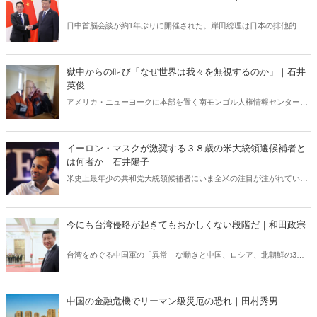
日中首脳会談が約1年ぶりに開催された。岸田総理は日本の排他的経
済水域（EEZ）内に設置されたブイの即時撤去等を求めたが、中国は
「ゼロ回答」であった。聞く耳を持たない中国とどう向き合っていけ
ばいいのか。（サムネイルは首相官邸HPより）
獄中からの叫び「なぜ世界は我々を無視するのか」｜石井
英俊
アメリカ・ニューヨークに本部を置く南モンゴル人権情報センターに
送られた一通の手紙。ある刑務所に面会に訪れた「囚人」の家族と弁
護士に手渡されたものだった。そこに綴られていた悲痛な叫びとは。
イーロン・マスクが激奨する３８歳の米大統領選候補者と
は何者か｜石井陽子
米史上最年少の共和党大統領候補者にいま全米の注目が注がれてい
る。ビべック・ラマスワミ氏、３８歳。彼はなぜこれほどまでに米国
民を惹きつけるのか。政治のアウトサイダーが米大統領に就任すると
いう「トランプの再来」はなるか。
今にも台湾侵略が起きてもおかしくない段階だ｜和田政宗
台湾をめぐる中国軍の「異常」な動きと中国、ロシア、北朝鮮の3国
の連携は、もっと我が国で報道されるべきであるが、報道機関はその
重要性が分からないのか台湾侵略危機と絡めて報道されることがほと
んどない――。台湾有事は日本有事。ステージは変わった！
中国の金融危機でリーマン級災厄の恐れ｜田村秀男