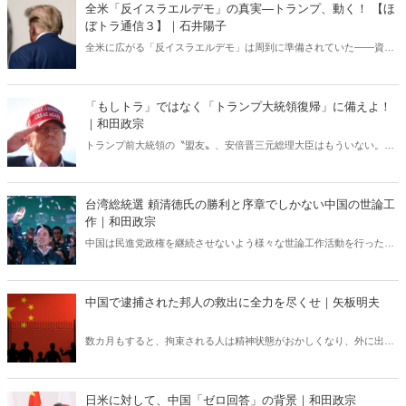
全米「反イスラエルデモ」の真実―トランプ、動く！ 【ほ
ぼトラ通信３】｜石井陽子
全米に広がる「反イスラエルデモ」は周到に準備されていた――資金
源となった中国在住の実業家やBLM運動との繋がりなど、メディア報
道が真実を伝えない中、次期米大統領最有力者のあの男が動いた！
「もしトラ」ではなく「トランプ大統領復帰」に備えよ！
｜和田政宗
トランプ前大統領の〝盟友〟、安倍晋三元総理大臣はもういない。
「トランプ大統領復帰」で日本は、東アジアは、ウクライナは、中東
は、どうなるのか？
台湾総統選 頼清徳氏の勝利と序章でしかない中国の世論工
作｜和田政宗
中国は民進党政権を継続させないよう様々な世論工作活動を行った。
結果は頼清徳氏の勝利、中国の世論工作は逆効果であったと言える。
しかし、中国は今回の工作結果を分析し、必ず次に繋げてくる――。
中国で逮捕された邦人の救出に全力を尽くせ｜矢板明夫
数カ月もすると、拘束される人は精神状態がおかしくなり、外に出て
太陽の光を浴びるため、すべてのでっち上げられた罪を自白する人も
いる。中国当局のやり方が深刻な人権侵害であることは言うまでもな
い。
日米に対して、中国「ゼロ回答」の背景｜和田政宗