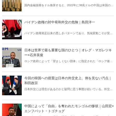
国内金融規模をドル換算すると、2022年に38兆ドルの中国は米国の21
兆ドルを圧倒する。そんな「金融超大国」の波乱は米国をはじめ世界
に及ぶ。
バイデン政権の対中宥和外交の危険｜島田洋一
バイデン政権発足以来の悪しきパターンであり、気候変動こそが安全
保障上最大の脅威という誤った認識（最大の脅威は明らかに中国共産
党政権だろう）を掲げる同政権が、一段と対中宥和的方向に動くこと
が懸念される。
日本は世界で最も重要な国のひとつ｜オレグ・マガレツキ
ー×石井英俊
ロシア政府によって「望ましくない団体」に指定された「ロシア後の
自由な民族フォーラム」の創設者・オレグ・マガレツキー氏に緊急イ
ンタビュー。ウクライナ戦争の行方、世界は、そして日本は今何をす
べきなのか。
今回の韓国への措置は日本の外交史上、例を見ない汚点｜
和田政宗
日本外交には理念があるのかと疑問に思う事態が続いている。外交上
の大チャンスを逃したり、詰めるべき点を詰めない「なあなあ外交」
が行われている――。
中国によって「自由」を奪われたモンゴルの惨状｜山田宏×
エンフバット・トゴチョグ