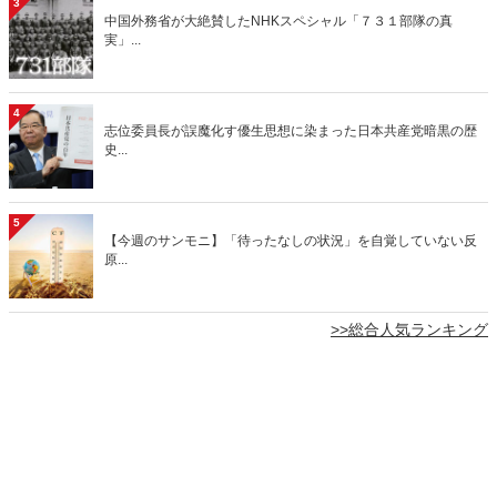
3
中国外務省が大絶賛したNHKスペシャル「７３１部隊の真
実」...
4
志位委員長が誤魔化す優生思想に染まった日本共産党暗黒の歴
史...
5
【今週のサンモニ】「待ったなしの状況」を自覚していない反
原...
>>総合人気ランキング