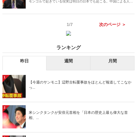
モンゴルで起きている現実は明日の日本でも起こる。中国による人権
弾圧を20年以上にわたって訴え続けてきた南モンゴル人権情報センタ
ーの代表が７年ぶりに緊急来日。今モンゴルで何が起きているの
か？ 南モンゴルを支援する議員連盟幹事長の山田宏参議院議員と緊
1/7
次のページ ＞
急対談を行った。
ランキング
昨日
週間
月間
1
【今週のサンモニ】辺野古転覆事故をほとんど報道してこなか
っ...
2
米シンクタンクが安倍元首相を「日本の歴史上最も偉大な首
相、...