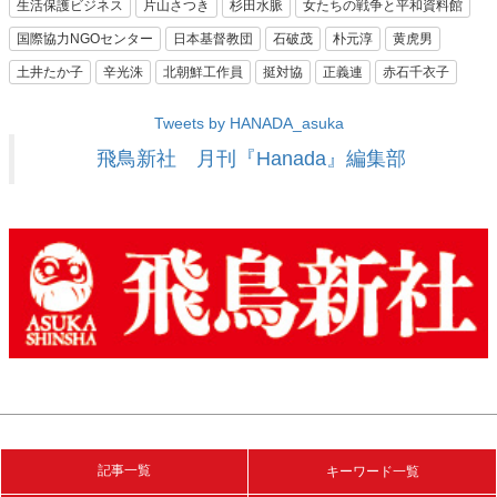
生活保護ビジネス
片山さつき
杉田水脈
女たちの戦争と平和資料館
国際協力NGOセンター
日本基督教団
石破茂
朴元淳
黄虎男
土井たか子
辛光洙
北朝鮮工作員
挺対協
正義連
赤石千衣子
Tweets by HANADA_asuka
飛鳥新社 月刊『Hanada』編集部
記事一覧
キーワード一覧