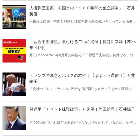
人権弾圧国家・中国との「１００年間の独立闘争」｜石井
英俊
人権弾圧国家・中国と対峙し独立を勝ち取る戦いを行っている南モン
ゴル。１００年におよぶ死闘から日本人が得るべき教訓とは何か。そ
して今年１０月、日本で内モンゴル人民党１００周年記念集会が開催
される。
「習近平失脚説」裏付ける二つの兆候｜長谷川幸洋【2025
年9月号】
月刊Hanada2025年9月号に掲載の『「習近平失脚説」裏付ける二つの
兆候｜長谷川幸洋【2025年9月号】』の内容をAIを使って要約・紹
介。
トランプの真意とハリスの本性｜【ほぼトラ通信４】石井
陽子
「交渉のプロ」トランプの政治を“専門家”もメディアも全く理解でき
ていない。トランプの「株価暴落」「カマラ・クラッシュ」予言が的
中！狂人を装うトランプの真意とは？ そして、カマラ・ハリスの本
当の恐ろしさを誰も伝えていない。
習近平「チベット抹殺政策」と失望！岸田総理｜石井陽子
すぐ隣の国でこれほどの非道が今もなお行なわれているのに、なぜ日
本のメディアは全く報じず、政府・外務省も沈黙を貫くのか。公約を
簡単に反故にした岸田総理に問う！