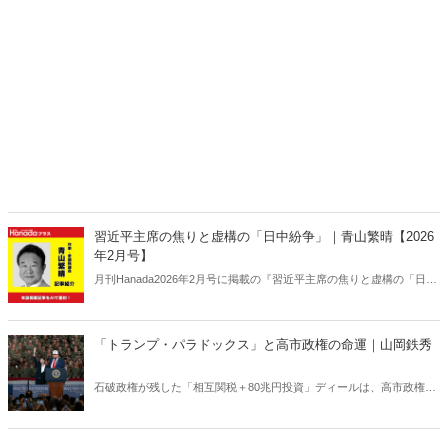
習近平主席の焦りと虚構の「日中紛争」｜青山繁晴【2026
年2月号】
月刊Hanada2026年2月号に掲載の『習近平主席の焦りと虚構の「日中
紛争」｜青山繁晴【2026年2月号】』の内容をAIを使って要約・紹
介。
「トランプ・パラドックス」と高市政権の命運｜山岡鉄秀
石破政権が残した「相互関税＋80兆円投資」ディールは、高市政権に
重い宿題を突きつけている。トランプの“ふたつの顔”が日本を救うの
か、縛るのか──命運は、このパラドックスをどう反転できるかにかか
っている。