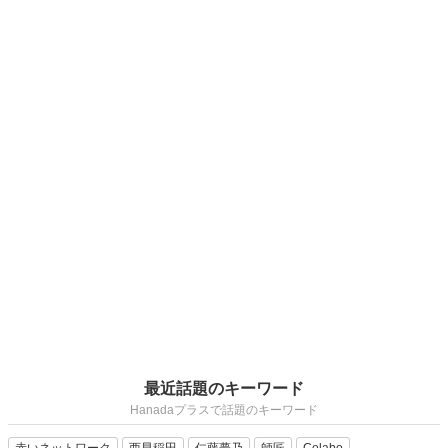
最近話題のキーワード
Hanadaプラスで話題のキーワード
赤いネットワーク
西早稲田
仁藤夢乃
師匠
Colabo