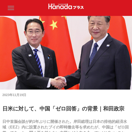
2023年11月19日
日米に対して、中国「ゼロ回答」の背景｜和田政宗
日中首脳会談が約1年ぶりに開催された。岸田総理は日本の排他的経済水
域（EEZ）内に設置されたブイの即時撤去等を求めたが、中国は「ゼロ回