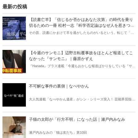
最新の投稿
【読書亡羊】「信じるか否かはあなた次第」の時代を乗り
切るための一冊 松村一志『科学否定論はなぜ人を惹きつけ
るのか』（ちくま新書）｜梶原麻衣子
その昔、読書にかまけて羊を逃がしたものがいるという。転じて「読
書亡羊」は「重要なことを忘れて、他のことに夢中になること」を指
す四字熟語になった。だが時に仕事を放り出してでも、読むべき本が
ある。元月刊『Hanada』編集部員のライター・梶原がお送りする時事
【今週のサンモニ】辺野古転覆事故をほとんど報道してこ
書評！
なかった『サンモニ』｜藤原かずえ
『Hanada』プラス連載「今週もおかしな報道ばかりをしている『サン
デーモーニング』を藤原かずえさんがデータとロジックで滅多斬
り」、略して【今週のサンモニ】。
不可解な事件の裏側｜なべやかん
大人気連載「なべやかん遺産」がシン・シリーズ突入！ 芸能界屈指の
コレクターであり、都市伝説、オカルト、スピリチュアルな話題が大
好きな芸人・なべやかんが蒐集した選りすぐりの「怪」な話を紹介！
信じるか信じないかは、あなた次第！ 芸能ニュース
子猫の太郎が「行方不明」になった話｜瀬戸内みなみ
瀬戸内みなみの「猫は友だち」第10回