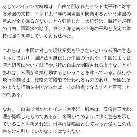
そしてバイデン大統領は、自由で開かれたインド太平洋に対す
る米国の支持、インド太平洋の同盟国を防衛するという米国の
意志が全く揺るぎないことを強調した。大統領は、航行と飛行
の自由、国際法の順守、東シナ海と南シナ海の平和と安定の維
持に強く関与していくとも述べた。
これらは、中国に対して現状変更を許さないという米国の意志
を示しており、国際法を無視した中国の行動や、中国により台
湾周辺等において航行や飛行の自由が制限されるようなことが
あれば、米国が直接行動するということを述べている。航行や
飛行の制限は、侵略の前段階で行われるものであり、米国はそ
のような行動を中国が取れば、その時点で介入すると宣言した
のである。
なお、「自由で開かれたインド太平洋」戦略は、安倍晋三元総
理が提唱したものであるが、米国がこのように強く意志を示し
ていることを考えれば、日本は提唱国としてもっと強くこの戦
略をけん引していかなくてはならない。