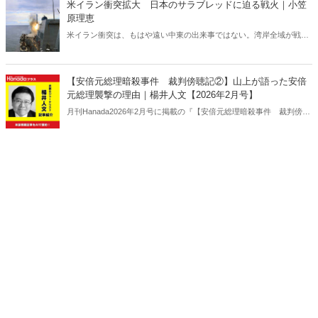
米イラン衝突拡大 日本のサラブレッドに迫る戦火｜小笠
原理恵
米イラン衝突は、もはや遠い中東の出来事ではない。湾岸全域が戦域
化するなか、その影響は日本にも及びつつある。石油備蓄やエネルギ
ー価格の高騰については多く報じられているが、見落とされがちな問
題がある。邦人保護は万全なのか。そして、国際舞台に立つ日本のサ
【安倍元総理暗殺事件 裁判傍聴記②】山上が語った安倍
ラブレッドの安全は守られるのか。戦火は思わぬところに影を落とし
元総理襲撃の理由｜楊井人文【2026年2月号】
ている――。
月刊Hanada2026年2月号に掲載の『【安倍元総理暗殺事件 裁判傍聴
記②】山上が語った安倍元総理襲撃の理由｜楊井人文【2026年2月
号】』の内容をAIを使って要約・紹介。