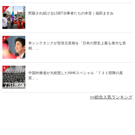
3
黙殺され続けるLGBT当事者たちの本音｜福田ますみ
4
米シンクタンクが安倍元首相を「日本の歴史上最も偉大な首
相、...
5
中国外務省が大絶賛したNHKスペシャル「７３１部隊の真
実」...
>>総合人気ランキング