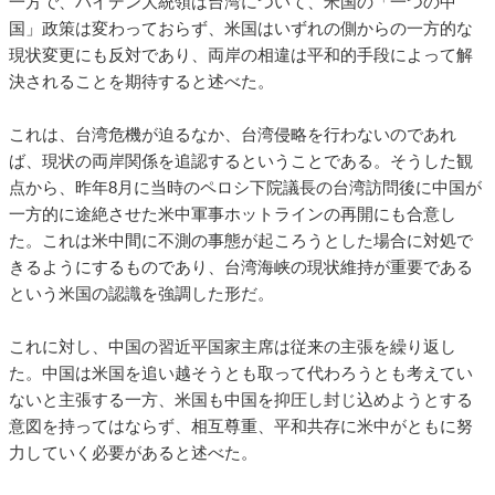
一方で、バイデン大統領は台湾について、米国の「一つの中
国」政策は変わっておらず、米国はいずれの側からの一方的な
現状変更にも反対であり、両岸の相違は平和的手段によって解
決されることを期待すると述べた。
これは、台湾危機が迫るなか、台湾侵略を行わないのであれ
ば、現状の両岸関係を追認するということである。そうした観
点から、昨年8月に当時のペロシ下院議長の台湾訪問後に中国が
一方的に途絶させた米中軍事ホットラインの再開にも合意し
た。これは米中間に不測の事態が起ころうとした場合に対処で
きるようにするものであり、台湾海峡の現状維持が重要である
という米国の認識を強調した形だ。
これに対し、中国の習近平国家主席は従来の主張を繰り返し
た。中国は米国を追い越そうとも取って代わろうとも考えてい
ないと主張する一方、米国も中国を抑圧し封じ込めようとする
意図を持ってはならず、相互尊重、平和共存に米中がともに努
力していく必要があると述べた。