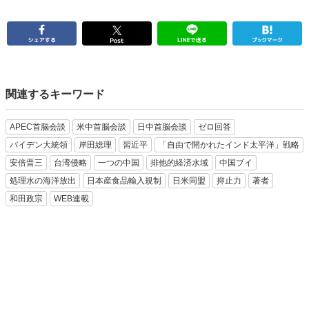
関連するキーワード
APEC首脳会談
米中首脳会談
日中首脳会談
ゼロ回答
バイデン大統領
岸田総理
習近平
「自由で開かれたインド太平洋」戦略
安倍晋三
台湾侵略
一つの中国
排他的経済水域
中国ブイ
処理水の海洋放出
日本産食品輸入規制
日米同盟
抑止力
著者
和田政宗
WEB連載