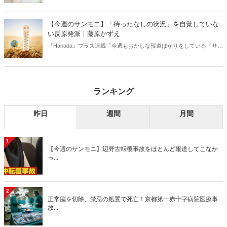
【今週のサンモニ】「待ったなしの状況」を自覚していな
い反原発派｜藤原かずえ
『Hanada』プラス連載「今週もおかしな報道ばかりをしている『サン
デーモーニング』を藤原かずえさんがデータとロジックで滅多斬
り」、略して【今週のサンモニ】。
ランキング
昨日
週間
月間
1
【今週のサンモニ】辺野古転覆事故をほとんど報道してこなか
っ...
2
正常脳を切除、禁忌の処置で死亡！京都第一赤十字病院医療事
故...