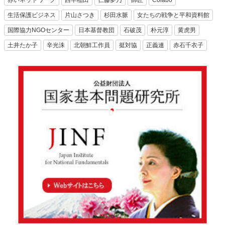
生活保護ビジネス
片山さつき
杉田水脈
女たちの戦争と平和資料館
国際協力NGOセンター
日本基督教団
石破茂
朴元淳
黄虎男
土井たか子
辛光洙
北朝鮮工作員
挺対協
正義連
赤石千衣子