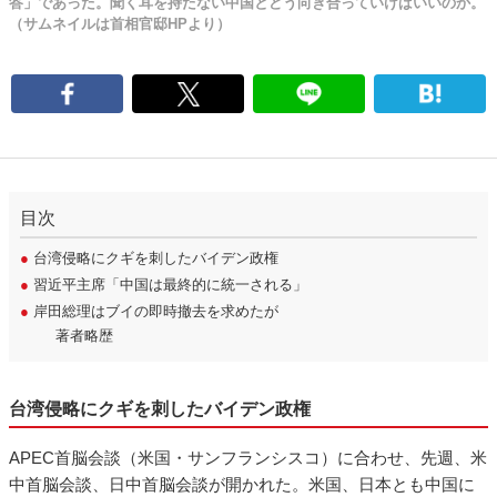
答」であった。聞く耳を持たない中国とどう向き合っていけばいいのか。
（サムネイルは首相官邸HPより）
目次
●
台湾侵略にクギを刺したバイデン政権
●
習近平主席「中国は最終的に統一される」
●
岸田総理はブイの即時撤去を求めたが
著者略歴
台湾侵略にクギを刺したバイデン政権
APEC首脳会談（米国・サンフランシスコ）に合わせ、先週、米
中首脳会談、日中首脳会談が開かれた。米国、日本とも中国に