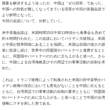
懸案を解決するよう迫ったが、中国は「ゼロ回答」であった。
中国への対処が難しくなってきている現実が今回の首脳会談で
より鮮明となった。
今回の会談について、分析していく。
米中首脳会談は、米国時間15日午前11時頃から食事会も含めて
約４時間行われた。この会談においてバイデン大統領は、米国
と中国が競争関係にあることを強調し、米国は自国の強さの源
泉に投資し続け、世界中の同盟国やパートナーと連携するとと
もに、同盟国やパートナーのために立ち上がると述べた。さら
に、中国による台湾海峡及びその周辺での軍事活動の自制を求
めた。
これは、トランプ政権によって転換された米国の対中姿勢がバ
イデン政権の現在においても変化がないことを中国に伝えると
ともに、台湾周辺での軍事活動の自制の要求とともに「同盟国
やパートナーのために立ち上がる」と述べることで中国の台湾
侵略にクギを刺した形である。