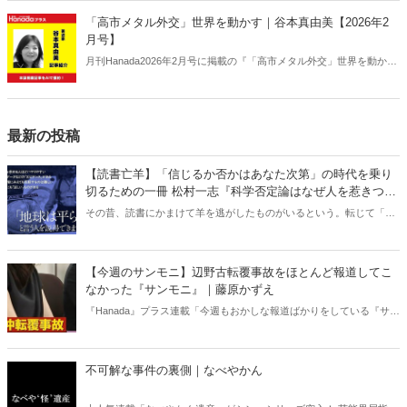
「高市メタル外交」世界を動かす｜谷本真由美【2026年2
月号】
月刊Hanada2026年2月号に掲載の『「高市メタル外交」世界を動かす
｜谷本真由美【2026年2月号】』の内容をAIを使って要約・紹介。
最新の投稿
【読書亡羊】「信じるか否かはあなた次第」の時代を乗り
切るための一冊 松村一志『科学否定論はなぜ人を惹きつけ
るのか』（ちくま新書）｜梶原麻衣子
その昔、読書にかまけて羊を逃がしたものがいるという。転じて「読
書亡羊」は「重要なことを忘れて、他のことに夢中になること」を指
す四字熟語になった。だが時に仕事を放り出してでも、読むべき本が
ある。元月刊『Hanada』編集部員のライター・梶原がお送りする時事
【今週のサンモニ】辺野古転覆事故をほとんど報道してこ
書評！
なかった『サンモニ』｜藤原かずえ
『Hanada』プラス連載「今週もおかしな報道ばかりをしている『サン
デーモーニング』を藤原かずえさんがデータとロジックで滅多斬
り」、略して【今週のサンモニ】。
不可解な事件の裏側｜なべやかん