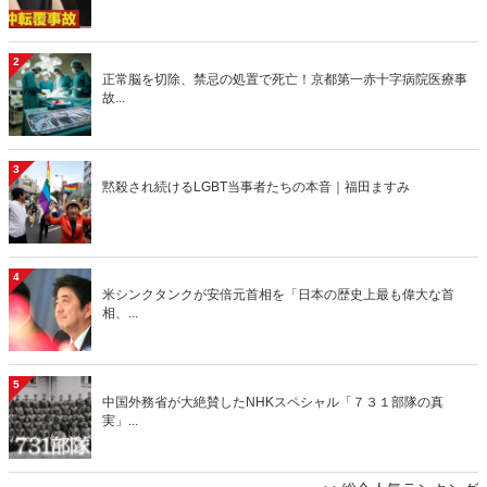
2
正常脳を切除、禁忌の処置で死亡！京都第一赤十字病院医療事
故...
3
黙殺され続けるLGBT当事者たちの本音｜福田ますみ
4
米シンクタンクが安倍元首相を「日本の歴史上最も偉大な首
相、...
5
中国外務省が大絶賛したNHKスペシャル「７３１部隊の真
実」...