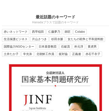
最近話題のキーワード
Hanadaプラスで話題のキーワード
赤いネットワーク
西早稲田
仁藤夢乃
師匠
Colabo
生活保護ビジネス
片山さつき
杉田水脈
女たちの戦争と平和資料館
国際協力NGOセンター
日本基督教団
石破茂
朴元淳
黄虎男
土井たか子
辛光洙
北朝鮮工作員
挺対協
正義連
赤石千衣子