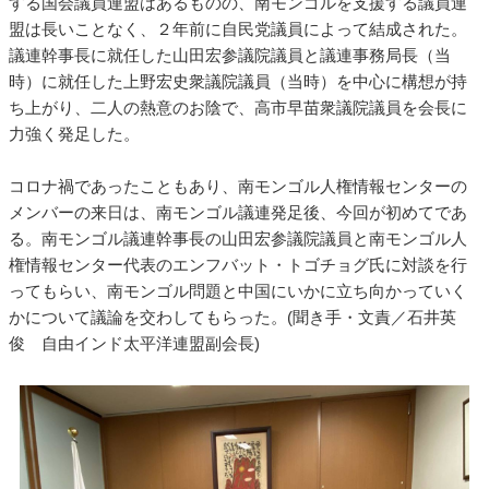
する国会議員連盟はあるものの、南モンゴルを支援する議員連
盟は長いことなく、２年前に自民党議員によって結成された。
議連幹事長に就任した山田宏参議院議員と議連事務局長（当
時）に就任した上野宏史衆議院議員（当時）を中心に構想が持
ち上がり、二人の熱意のお陰で、高市早苗衆議院議員を会長に
力強く発足した。
コロナ禍であったこともあり、南モンゴル人権情報センターの
メンバーの来日は、南モンゴル議連発足後、今回が初めてであ
る。南モンゴル議連幹事長の山田宏参議院議員と南モンゴル人
権情報センター代表のエンフバット・トゴチョグ氏に対談を行
ってもらい、南モンゴル問題と中国にいかに立ち向かっていく
かについて議論を交わしてもらった。(聞き手・文責／石井英
俊 自由インド太平洋連盟副会長)