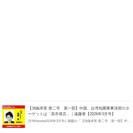
【消偽求実 第二号 第一部】中国、台湾包囲軍事演習のタ
ーゲットは「高市発言」｜遠藤誉【2026年3月号】
月刊Hanada2026年3月号に掲載の『【消偽求実 第二号 第一部】中
国、台湾包囲軍事演習のターゲットは「高市発言」｜遠藤誉【2026年
3月号】』の内容をAIを使って要約・紹介。