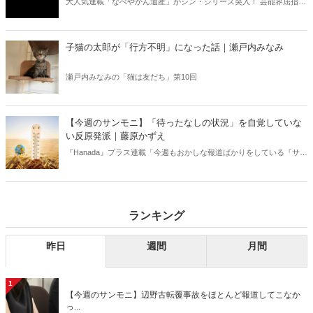
大人気連載「なべやかん遺産」がシン・シリーズ突入！ 芸能界屈指の
コレクターであり、都市伝説、オカルト、スピリチュアルな話題が大
好きな芸人・なべやかんが蒐集した選りすぐりの「怪」な話を紹介！
信じるか信じないかは、あなた次第！ 芸能ニュース
子猫の太郎が「行方不明」になった話｜瀬戸内みなみ
瀬戸内みなみの「猫は友だち」第10回
【今週のサンモニ】「待ったなしの状況」を自覚していな
い反原発派｜藤原かずえ
『Hanada』プラス連載「今週もおかしな報道ばかりをしている『サン
デーモーニング』を藤原かずえさんがデータとロジックで滅多斬
り」、略して【今週のサンモニ】。
ランキング
昨日
週間
月間
1
【今週のサンモニ】辺野古転覆事故をほとんど報道してこなか
っ...