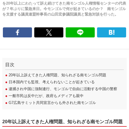
を20年以上にわたって訴え続けてきた南モンゴル人権情報センターの代表
が７年ぶりに緊急来日。今モンゴルで何が起きているのか？ 南モンゴル
を支援する議員連盟幹事長の山田宏参議院議員と緊急対談を行った。
目次
●
20年以上訴えてきた人権問題、知られざる南モンゴル問題
●
日本国内でも監視、考えられないことが起きている
●
逮捕され中国に強制連行、モンゴルで自由に活動する中国の警察
●
一般市民は反中だが、政府もメディアも親中
●
G7広島サミット共同宣言からも外された南モンゴル
20年以上訴えてきた人権問題、知られざる南モンゴル問題