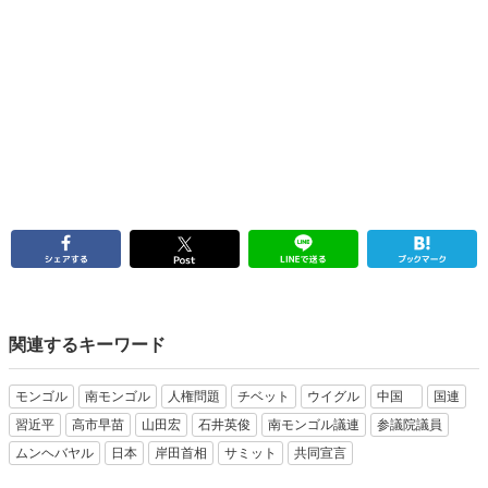
関連するキーワード
モンゴル
南モンゴル
人権問題
チベット
ウイグル
中国
国連
習近平
高市早苗
山田宏
石井英俊
南モンゴル議連
参議院議員
ムンヘバヤル
日本
岸田首相
サミット
共同宣言