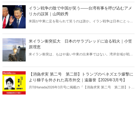
イラン戦争の陰で中国が笑う――台湾有事を呼び込むアメ
リカの誤算｜山岡鉄秀
米国が中東に足を取られて笑うのは誰か。イラン戦争は日本にとって
対岸の火事ではない。米国の消耗は台湾有事を呼び込み、日本の安全
保障を直撃する――。 日本に「プランB」はあるのか。
米イラン衝突拡大 日本のサラブレッドに迫る戦火｜小笠
原理恵
米イラン衝突は、もはや遠い中東の出来事ではない。湾岸全域が戦域
化するなか、その影響は日本にも及びつつある。石油備蓄やエネルギ
ー価格の高騰については多く報じられているが、見落とされがちな問
題がある。邦人保護は万全なのか。そして、国際舞台に立つ日本のサ
【消偽求実 第二号 第二部】トランプのベネズエラ爆撃に
ラブレッドの安全は守られるのか。戦火は思わぬところに影を落とし
より梯子を外された高市外交｜遠藤誉【2026年3月号】
ている――。
月刊Hanada2026年3月号に掲載の『【消偽求実 第二号 第二部】トラ
ンプのベネズエラ爆撃により梯子を外された高市外交｜遠藤誉【2026
年3月号】』の内容をAIを使って要約・紹介。