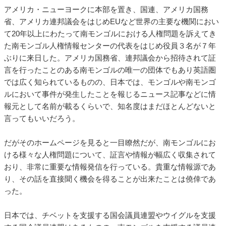
アメリカ・ニューヨークに本部を置き、国連、アメリカ国務
省、アメリカ連邦議会をはじめEUなど世界の主要な機関におい
て20年以上にわたって南モンゴルにおける人権問題を訴えてき
た南モンゴル人権情報センターの代表をはじめ役員３名が７年
ぶりに来日した。アメリカ国務省、連邦議会から招待されて証
言を行ったことのある南モンゴルの唯一の団体でもあり英語圏
では広く知られているものの、日本では、モンゴルや南モンゴ
ルにおいて事件が発生したことを報じるニュース記事などに情
報元として名前が載るくらいで、知名度はまだほとんどないと
言ってもいいだろう。
だがそのホームページを見ると一目瞭然だが、南モンゴルにお
ける様々な人権問題について、証言や情報が幅広く収集されて
おり、非常に重要な情報発信を行っている。貴重な情報源であ
り、その話を直接聞く機会を得ることが出来たことは僥倖であ
った。
日本では、チベットを支援する国会議員連盟やウイグルを支援