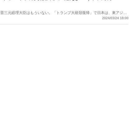
倍晋三元総理大臣はもういない。「トランプ大統領復帰」で日本は、東アジア
なるのか？
2024/03/24 18:00