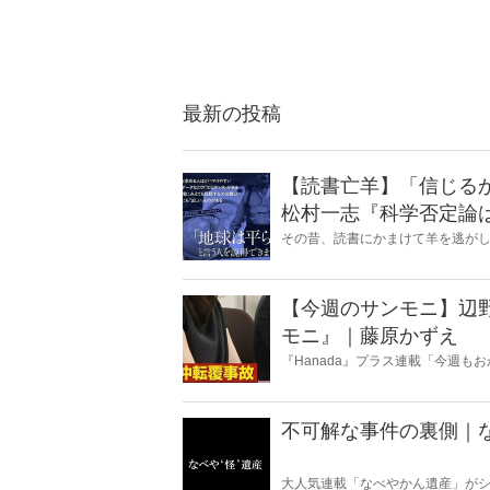
最新の投稿
【読書亡羊】「信じる
松村一志『科学否定論
麻衣子
その昔、読書にかまけて羊を逃が
とに夢中になること」を指す四字
『Hanada』編集部員のライター
【今週のサンモニ】辺
モニ』｜藤原かずえ
『Hanada』プラス連載「今週
ータとロジックで滅多斬り」、略
不可解な事件の裏側｜
大人気連載「なべやかん遺産」がシ