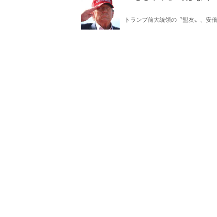
トランプ前大統領の〝盟友〟、安
は、ウクライナは、中東は、どう