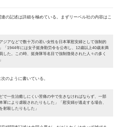
関連の記述は詳細を極めている。まずリーベル社の内容はこ
アジアなどで数十万の若い女性を日本軍慰安婦として強制的
「1944年には女子挺身勤労令を公布し、12歳以上40歳未満
員した。この時、挺身隊等名目で強制徴発された人々の多く
」
は次のように書いている。
どで一生治癒しにくい苦痛の中で生きなければならず、一部
本軍により虐殺されたりもした」「慰安婦が逃走する場合、
を射殺したりもした」