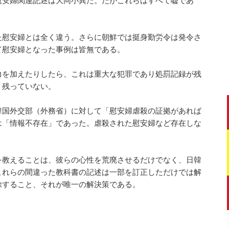
慰安婦関連記述は大同小異だ。だがこれらはすべて嘘であ
た慰安婦とは全く違う。さらに朝鮮では挺身勤労令は発令さ
て慰安婦となった事例は皆無である。
力を加えたりしたら、これは重大な犯罪であり処罰記録が残
く残っていない。
韓国外交部（外務省）に対して「慰安婦虐殺の証拠があれば
は「情報不存在」であった。虐殺された慰安婦など存在しな
を教えることは、彼らの心性を荒廃させるだけでなく、日韓
これらの間違った教科書の記述は一部を訂正しただけでは解
除すること、それが唯一の解決策である。