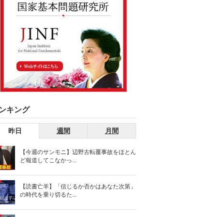
ンキング
昨日
週間
月間
【今週のサンモニ】辺野古転覆事故をほとん
ど報道してこなかっ...
【読書亡羊】「信じるか否かはあなた次第」
の時代を乗り切るた...