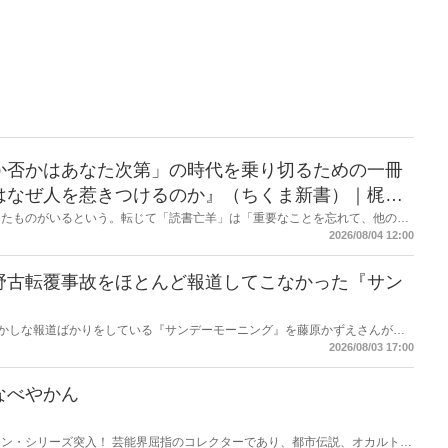
か否かはあなた次第」の時代を乗り切るための一冊
はなぜ人を惹きつけるのか』（ちくま新書）｜梶原
したものがいるという。転じて「読書亡羊」は「重要なことを忘れて、他のこ
熟語になった。だが時に仕事を放り出してでも、読むべき本がある。元月刊
2026/08/04 12:00
・梶原がお送りする時事書評！
野古転覆事故をほとんど報道してこなかった『サン
もおかしな報道ばかりをしている『サンデーモーニング』を藤原かずえさんがデ
して【今週のサンモニ】。
2026/08/03 17:00
なべやかん
ン・シリーズ突入！ 芸能界屈指のコレクターであり、都市伝説、オカルト、