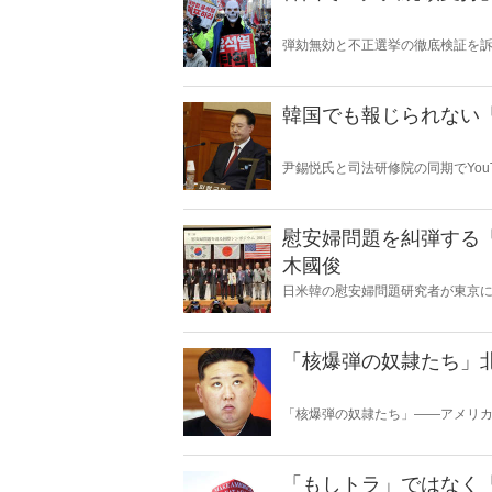
弾劾無効と不正選挙の徹底検証を
ているのか？ 韓国の外交・安保
精通する柳錫春元延世大学教授と
韓国でも報じられない「
尹錫悦氏と司法研修院の同期でYo
「大統領弾劾裁判」の全貌。
慰安婦問題を糾弾する
木國俊
日米韓の慰安婦問題研究者が東京
ーマ、慰安婦問題の完全解決に至
木國俊氏が完全レポート、一挙大
「核爆弾の奴隷たち」
「核爆弾の奴隷たち」――アメリ
アメリカや韓国では話題になって
されている「現代の奴隷制度」の
「もしトラ」ではなく