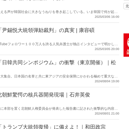
北
訴える声が韓国社会に大きなうねりを巻き起こしている。いま韓国で何が起き
に生じた空白は今後、日韓関係にどのような影響を及ぼすのか？ 韓国政治に
2025/03/06 16:00
、公明選挙大韓党の閔庚旭代表が緊急独占対談で語り合った。
尹錫悦大統領弾劾裁判」の真実 | 康容碩
uTubeフォロワー１００万人を誇る人気弁護士が独占インタビューで明かした
2025/03/05 20:00
「日韓共同シンポジウム」の衝撃（東京開催）｜松
に大集合。日本国の名誉と共に東アジアの安全保障にかかわる極めて重大なテ
る道筋を多角的に明らかにする！シンポジウムの模様を登壇者の一人である松
2024/08/04 19:00
公開。これを読めば慰安婦の真実が全て分かる！
北朝鮮驚愕の核兵器開発現場｜石井英俊
カに本部を置く北朝鮮人権委員会が発表した報告書に記された衝撃的な内容。
いるが、日本ではなぜか全く知られていない。核開発を進める独裁国家で実施
2024/08/01 21:00
実態。
「トランプ大統領復帰」に備えよ！｜和田政宗