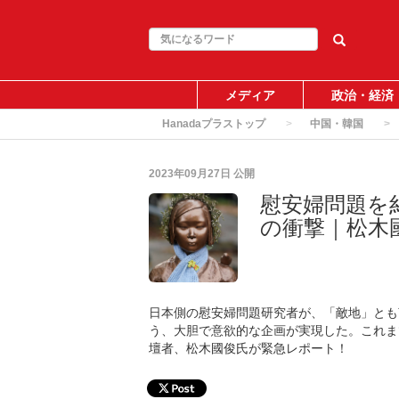
メディア
政治・経済
Hanadaプラストップ
中国・韓国
2023年09月27日
公開
慰安婦問題を
の衝撃｜松木
日本側の慰安婦問題研究者が、「敵地」とも
う、大胆で意欲的な企画が実現した。これま
壇者、松木國俊氏が緊急レポート！