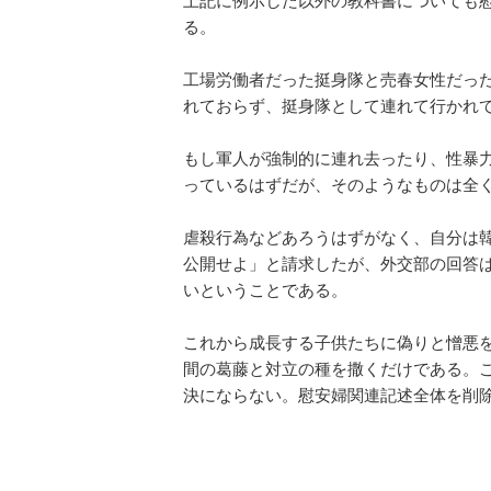
上記に例示した以外の教科書についても
る。
工場労働者だった挺身隊と売春女性だっ
れておらず、挺身隊として連れて行かれ
もし軍人が強制的に連れ去ったり、性暴
っているはずだが、そのようなものは全
虐殺行為などあろうはずがなく、自分は
公開せよ」と請求したが、外交部の回答
いということである。
これから成長する子供たちに偽りと憎悪
間の葛藤と対立の種を撒くだけである。
決にならない。慰安婦関連記述全体を削