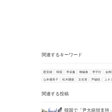
関連するキーワード
慰安婦
韓国
李栄薫
柳錫春
李宇衍
金柄
山本優美子
松木國俊
文在寅
尹錫悦
ユネ
関連する投稿
韓国で「尹大統領支持」