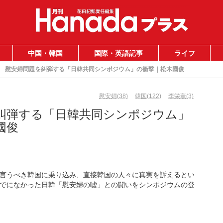
中国・韓国
国際・英語記事
ライフ
慰安婦問題を糾弾する「日韓共同シンポジウム」の衝撃｜松木國俊
慰安婦(38)
韓国(122)
李栄薫(3)
糾弾する「日韓共同シンポジウム」
國俊
言うべき韓国に乗り込み、直接韓国の人々に真実を訴えるとい
でになかった日韓「慰安婦の嘘」との闘いをシンポジウムの登