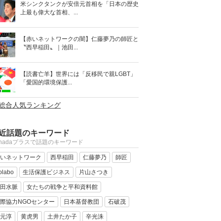
米シンクタンクが安倍元首相を「日本の歴史
上最も偉大な首相、...
【赤いネットワークの闇】仁藤夢乃の師匠と
〝西早稲田〟｜池田...
【読書亡羊】世界には「反移民で親LGBT」
「愛国的環境保護...
>総合人気ランキング
近話題のキーワード
anadaプラスで話題のキーワード
いネットワーク
西早稲田
仁藤夢乃
師匠
olabo
生活保護ビジネス
片山さつき
田水脈
女たちの戦争と平和資料館
際協力NGOセンター
日本基督教団
石破茂
元淳
黄虎男
土井たか子
辛光洙