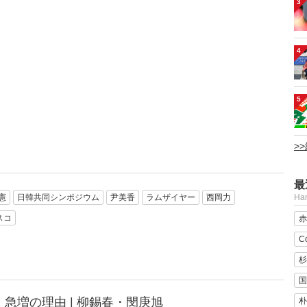
3
4
5
>
最
H
憲
日韓共同シンポジウム
尹美香
ラムザイヤー
西岡力
スコ
赤
C
杉
国
急増の理由 | 柳錫春・閔庚旭
朴