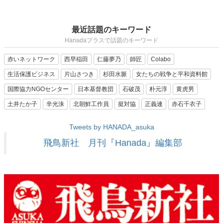
最近話題のキーワード
Hanadaプラスで話題のキーワード
赤いネットワーク
西早稲田
仁藤夢乃
師匠
Colabo
生活保護ビジネス
片山さつき
杉田水脈
女たちの戦争と平和資料館
国際協力NGOセンター
日本基督教団
石破茂
朴元淳
黄虎男
土井たか子
辛光洙
北朝鮮工作員
挺対協
正義連
赤石千衣子
Tweets by HANADA_asuka
飛鳥新社 月刊『Hanada』編集部