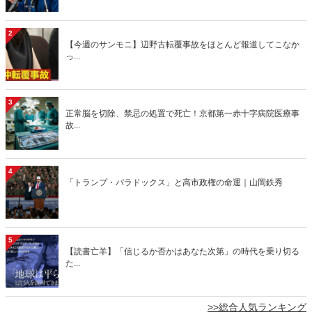
2
【今週のサンモニ】辺野古転覆事故をほとんど報道してこなか
っ...
3
正常脳を切除、禁忌の処置で死亡！京都第一赤十字病院医療事
故...
4
「トランプ・パラドックス」と高市政権の命運｜山岡鉄秀
5
【読書亡羊】「信じるか否かはあなた次第」の時代を乗り切る
た...
>>総合人気ランキング