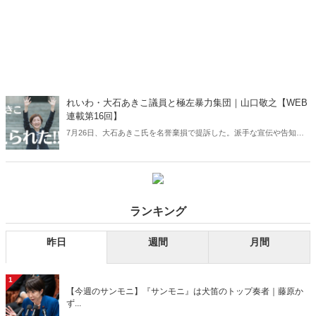
れいわ・大石あきこ議員と極左暴力集団｜山口敬之【WEB
連載第16回】
7月26日、大石あきこ氏を名誉棄損で提訴した。派手な宣伝や告知は
せず粛々と手続きを進めてきたが、大石氏は私の訴状を受け取るや否
や、YouTube動画をアップロード。裁判費用を捻出するためのカンパ
まで募っているという――。「大石あきこ」とは一体どういう政治家
なのか。
ランキング
昨日
週間
月間
1
【今週のサンモニ】『サンモニ』は犬笛のトップ奏者｜藤原か
ず...