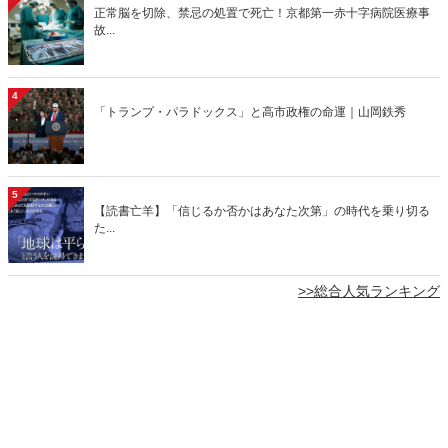
正常脳を切除、禁忌の処置で死亡！京都第一赤十字病院医療事
故...
4
「トランプ・パラドックス」と高市政権の命運｜山岡鉄秀
5
【読書亡羊】「信じるか否かはあなた次第」の時代を乗り切る
た...
>>総合人気ランキング