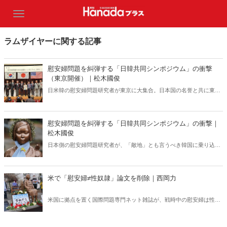
ラムザイヤーに関する記事
慰安婦問題を糾弾する「日韓共同シンポジウム」の衝撃
（東京開催）｜松木國俊
日米韓の慰安婦問題研究者が東京に大集合。日本国の名誉と共に東ア
ジアの安全保障にかかわる極めて重大なテーマ、慰安婦問題の完全解
決に至る道筋を多角的に明らかにする！シンポジウムの模様を登壇者
の一人である松木國俊氏が完全レポート、一挙大公開。これを読めば
慰安婦問題を糾弾する「日韓共同シンポジウム」の衝撃｜
慰安婦の真実が全て分かる！
松木國俊
日本側の慰安婦問題研究者が、「敵地」とも言うべき韓国に乗り込
み、直接韓国の人々に真実を訴えるという、大胆で意欲的な企画が実
現した。これまでになかった日韓「慰安婦の嘘」との闘いをシンポジ
ウムの登壇者、松木國俊氏が緊急レポート！
米で「慰安婦≠性奴隷」論文を削除｜西岡力
米国に拠点を置く国際問題専門ネット雑誌が、戦時中の慰安婦は性奴
隷でなかったと主張する韓国人学者の論文をいったん掲載しながら、
すぐに削除して謝罪し、性奴隷説に立つ別の学者の論文を掲載した。