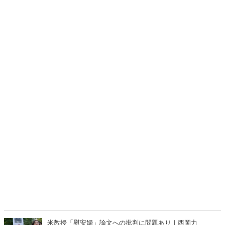
米ハーバード大学のラムザイヤー教授が学術誌の論文撤回を要求され
た出来事に続いて、慰安婦に関する今年2度目の学問の自由の侵害事
件だ。
米教授「慰安婦」論文への批判に問題あり｜西岡力