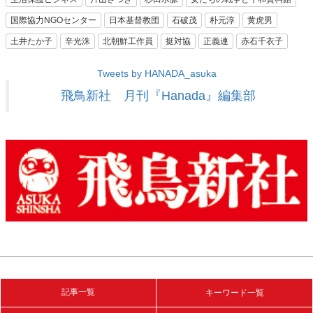
国際協力NGOセンター
日本基督教団
石破茂
朴元淳
黄虎男
土井たか子
辛光洙
北朝鮮工作員
挺対協
正義連
赤石千衣子
Tweets by HANADA_asuka
飛鳥新社 月刊『Hanada』編集部
記事一覧
キーワード一覧