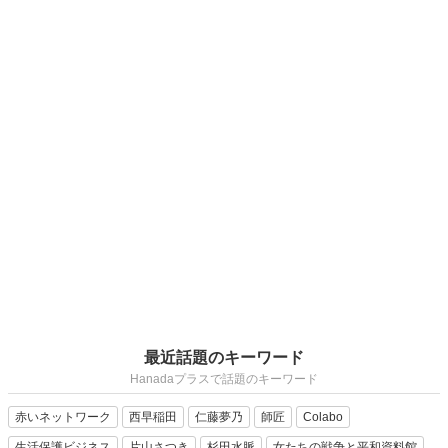
最近話題のキーワード
Hanadaプラスで話題のキーワード
赤いネットワーク
西早稲田
仁藤夢乃
師匠
Colabo
生活保護ビジネス
片山さつき
杉田水脈
女たちの戦争と平和資料館