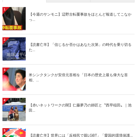
1
【今週のサンモニ】辺野古転覆事故をほとんど報道してこなか
っ...
2
【読書亡羊】「信じるか否かはあなた次第」の時代を乗り切る
た...
3
米シンクタンクが安倍元首相を「日本の歴史上最も偉大な首
相、...
4
【赤いネットワークの闇】仁藤夢乃の師匠と〝西早稲田〟｜池
田...
5
【読書亡羊】世界には「反移民で親LGBT」「愛国的環境保護...