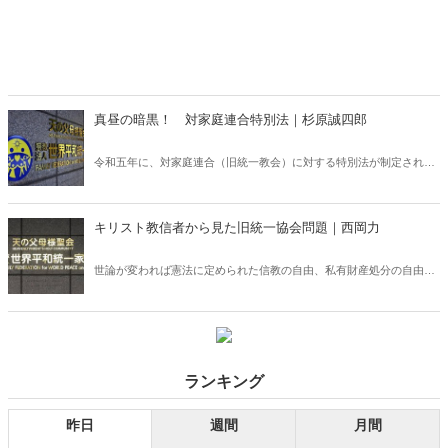
真昼の暗黒！ 対家庭連合特別法｜杉原誠四郎
令和五年に、対家庭連合（旧統一教会）に対する特別法が制定された
が、実はこの法律にはとんでもない規定が並んでいた！
キリスト教信者から見た旧統一協会問題｜西岡力
世論が変われば憲法に定められた信教の自由、私有財産処分の自由な
どの枠組みがいとも簡単に崩れていく。多数派の日本人とはかなり異
なる少数派の信仰を持つ私は、それを目撃して、その矛先がいつ私た
ちに向くかもしれないという恐怖を感じるのだ。
ランキング
昨日
週間
月間