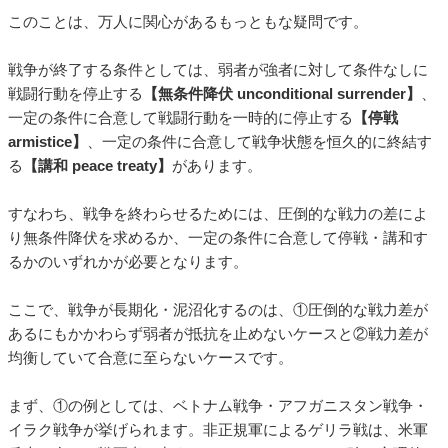
このことは、万人に関心があるもっともな疑問です。
戦争が終了する条件としては、弱者が強者に対して条件なしに
戦闘行動を停止する
【無条件降伏 unconditional surrender】
、
一定の条件に合意して戦闘行動を一時的に停止する
【停戦
armistice】
、一定の条件に合意して戦争状態を恒久的に終結す
る
【講和 peace treaty】
があります。
すなわち、戦争を終わらせるためには、圧倒的な戦力の差によ
り無条件降伏を求めるか、一定の条件に合意して停戦・講和す
るかのいずれかが必要となります。
ここで、戦争が長期化・泥沼化するのは、①圧倒的な戦力差が
あるにもかかわらず弱者が抵抗を止めないケースと②戦力差が
均衡していて合意に至らないケースです。
まず、①の例としては、ベトナム戦争・アフガニスタン戦争・
イラク戦争が挙げられます。非正規軍によるゲリラ戦は、米軍