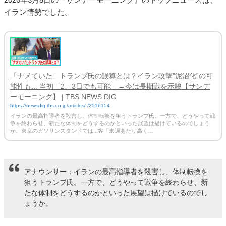
イラン情勢でした。
「ナメていた」トランプ氏の誤算とは？イラン攻撃”泥沼化”の可
能性も... 当初「2、3日でも可能」→今は長期戦を示唆【サンデ
ーモーニング】 | TBS NEWS DIG
https://newsdig.tbs.co.jp/articles/-/2516154
イランの最高指導者を殺害し、体制転換を狙うトランプ氏。一方で、どうやって戦
争を終わらせ、新たな体制をどうするのかといった展望は描けているのでしょう
か。東京のガソリンスタンドでは...客「来週あたり高く…
アナウンサー：イランの最高指導者を殺害し、体制転換を
狙うトランプ氏。一方で、どうやって戦争を終わらせ、新
たな体制をどうするのかといった展望は描けているのでし
ょうか。