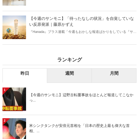
【今週のサンモニ】「待ったなしの状況」を自覚していな
い反原発派｜藤原かずえ
『Hanada』プラス連載「今週もおかしな報道ばかりをしている『サン
デーモーニング』を藤原かずえさんがデータとロジックで滅多斬
り」、略して【今週のサンモニ】。
ランキング
昨日
週間
月間
1
【今週のサンモニ】辺野古転覆事故をほとんど報道してこなか
っ...
2
米シンクタンクが安倍元首相を「日本の歴史上最も偉大な首
相、...