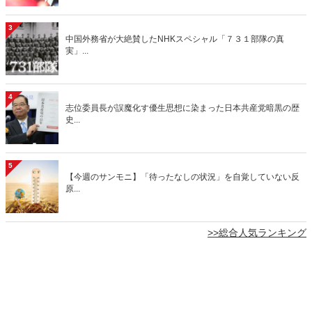
3
中国外務省が大絶賛したNHKスペシャル「７３１部隊の真
実」...
4
志位委員長が誤魔化す優生思想に染まった日本共産党暗黒の歴
史...
5
【今週のサンモニ】「待ったなしの状況」を自覚していない反
原...
>>総合人気ランキング