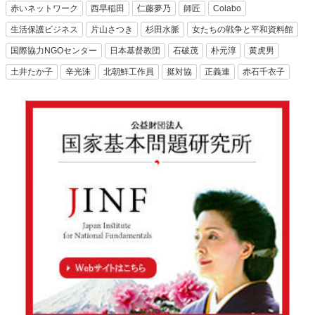
赤いネットワーク
西早稲田
仁藤夢乃
師匠
Colabo
生活保護ビジネス
片山さつき
杉田水脈
女たちの戦争と平和資料館
国際協力NGOセンター
日本基督教団
石破茂
朴元淳
黄虎男
土井たか子
辛光洙
北朝鮮工作員
挺対協
正義連
赤石千衣子