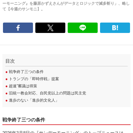
ーモーニング』を藤原かずえさんがデータとロジックで滅多斬り」、略し
て【今週のサンモニ】。
目次
●
戦争終了三つの条件
●
トランプの「即時停戦」提案
●
超速”審議は得策
●
旧統一教会対応、自民党以上の問題は民主党
●
進歩のない「進歩的文化人」
戦争終了三つの条件
2026年3月8日の『サンデーモーニング』のトップニュースは、