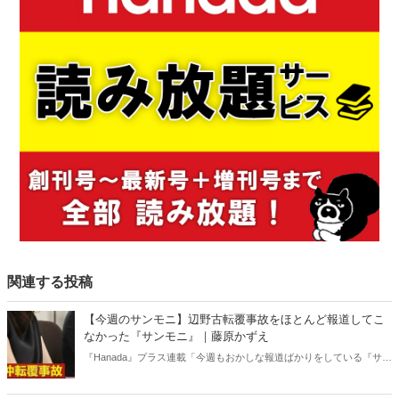
関連する投稿
【今週のサンモニ】辺野古転覆事故をほとんど報道してこ
なかった『サンモニ』｜藤原かずえ
『Hanada』プラス連載「今週もおかしな報道ばかりをしている『サン
デーモーニング』を藤原かずえさんがデータとロジックで滅多斬
り」、略して【今週のサンモニ】。