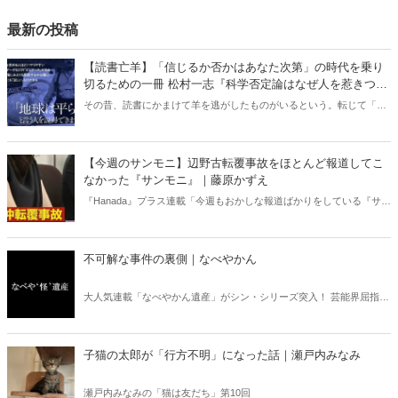
最新の投稿
【読書亡羊】「信じるか否かはあなた次第」の時代を乗り
切るための一冊 松村一志『科学否定論はなぜ人を惹きつけ
るのか』（ちくま新書）｜梶原麻衣子
その昔、読書にかまけて羊を逃がしたものがいるという。転じて「読
書亡羊」は「重要なことを忘れて、他のことに夢中になること」を指
す四字熟語になった。だが時に仕事を放り出してでも、読むべき本が
ある。元月刊『Hanada』編集部員のライター・梶原がお送りする時事
【今週のサンモニ】辺野古転覆事故をほとんど報道してこ
書評！
なかった『サンモニ』｜藤原かずえ
『Hanada』プラス連載「今週もおかしな報道ばかりをしている『サン
デーモーニング』を藤原かずえさんがデータとロジックで滅多斬
り」、略して【今週のサンモニ】。
不可解な事件の裏側｜なべやかん
大人気連載「なべやかん遺産」がシン・シリーズ突入！ 芸能界屈指の
コレクターであり、都市伝説、オカルト、スピリチュアルな話題が大
好きな芸人・なべやかんが蒐集した選りすぐりの「怪」な話を紹介！
信じるか信じないかは、あなた次第！ 芸能ニュース
子猫の太郎が「行方不明」になった話｜瀬戸内みなみ
瀬戸内みなみの「猫は友だち」第10回