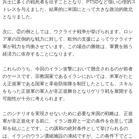
兵士に多くの戦死者を出すこととなり、PTSDなど強い心理的ス
トレスを与えました。結果的に米国にとって大きな政治的敗北
となりました。
次に、②の例としては、ウクライナ戦争が挙げられます。ロシ
ア軍の圧倒的な戦力に対して、欧州の支援によってウクライナ
軍が戦力を均衡させています。この場合の勝敗は、軍費を賄う
経済力に依存することになります。
これらのうち、今回のイラン攻撃において懸念されるのが前者
のケースです。宗教国家であるイランにおいては、米軍がたと
え正規軍である国軍と革命防衛隊を制圧したとしても、スキル
をもった正規軍の軍人が非正規舞台となりゲリラ戦を展開する
可能性が十分に考えられます。
このシナリオを実現させないために必要な米国の戦略は、正規
軍が非正規化する前に、イラン政府と一定の条件を合意して講
和を結ぶことです。この講和の絶対条件として挙げられるの
は、イランのウラン濃縮施設の凍結ですが、この条件下でどこ