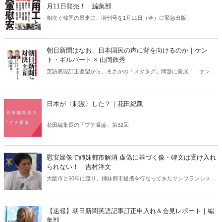
月11日発売！｜編集部
相次ぐ韓国の暴走に、増刊号を1月11日（金）に緊急出版！
朝日新聞はなお、日本国民の声に背を向けるのか｜ケン
ト・ギルバート × 山岡鉄秀
英語表現訂正要望から、まさかの「メタタグ」問題に発展！ ケン
ト・ギルバートさん、山岡鉄秀さんが、朝日新聞と直接対決。前代未
聞のやり取り、その全記録が書籍化！ 朝日が自ら語った言葉に見え
隠れする日本軽視、自己保身という闇を余すところなく暴き出した
日本が〈刺激〉した？｜花田紀凱
「第一級資料」である『日本を貶め続ける朝日新聞との対決 全記
録』。そのまえがきを公開！
花田編集長の「プチ暴論」第32回
慰安婦像で姉妹都市解消 虚偽に基づく像・碑文は受け入れ
られない！｜吉村洋文
大阪市と60年に渡り、姉妹都市提携を行なってきたサンフランシスコ
市に寄贈された「慰安婦像」と「碑」。その設置について、大阪市は
再三にわたり、市長自ら撤回の申し入れを行ってきました。そして今
回、7月にサンフランシスコ市長に就任したロンドン・ブリード氏宛
【速報】朝日新聞英語記事訂正申入れ＆会見レポート｜編
てに、改めて「公共物化を撤回する意思の有無を確認する書簡」を送
集部