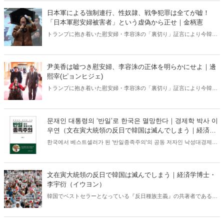
日本軍による強制連行、性奴隷、戦争犯罪は全てが嘘！
「日本軍慰安婦被害者」という虚偽から正せ｜金柄憲
トランプに抱き着いた慰安婦・李容洙の「裏切り」証言により今韓国
で武漢コロナ禍以上に注目を集めている挺対協（現・正義連）の「内
ゲバ」問題――。 韓国国内で批判や脅迫をうけながらも長年この問題
を追及し続けてきた韓国保守系サイト・メディアウォッチの記事が注
尹美香は嘘つき慰安婦、李容洙の正体を明らかにせよ｜邊
目を集めている。以下、日本語訳して緊急配信②！
熙宰(ピョンヒジェ)
トランプに抱き着いた慰安婦・李容洙の「裏切り」証言により今韓国
で武漢コロナ禍以上に注目を集めている挺対協の「内ゲバ」問題
――。 韓国国内で批判や脅迫をうけながらも長年この問題を追及し続
けてきた韓国保守系サイト・メディアウォッチの記事が注目を集めて
문재인 대통령의 ‘반일’로 한국은 멸망한다｜경제학 박사 이
いる。以下、日本語訳して緊急配信③！
우연（文在寅大統領の反日で韓国は滅んでしまう｜経済学
博士・李宇衍（イウヨン）
한국에서 베스트셀러가 된 '반일종족주의'의 공동 저자인 낙성대경제연
구소 이우연 박사.사무실에서 습격을 받고 "염산을 뿌린다"고 협박을 받
으면서도 의연한 태도로 사실을 계속 호소하는 이 박사가 조국에 대한
위기감을 쓴 영혼의 외침!
文在寅大統領の反日で韓国は滅んでしまう｜経済学博士・
李宇衍（イウヨン）
韓国でベストセラーとなっている『反日種族主義』の共著者である落
星台経済研究所の李宇衍（イウヨン）博士。事務所が襲撃され、「塩
酸をまく」などと脅迫を受けながらも毅然とした態度で史実を訴え続