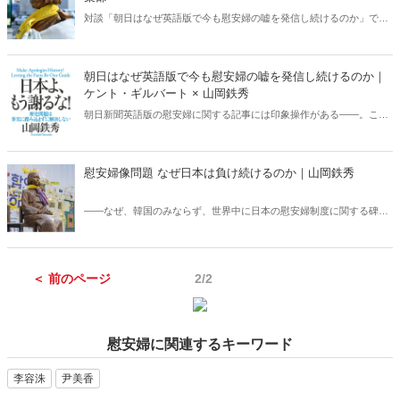
付したことが報じられました。
対談「朝日はなぜ英語版で今も慰安婦の嘘を発信し続けるのか」でも
お知らせしたとおり、ケント・ギルバートさんと山岡鉄秀さんが、朝
日新聞英語版の慰安婦報道の英語表現の変更を求める申し入れのた
め、朝日新聞社側にアポを取り、7月6日11時に東京本社を訪れた。
朝日はなぜ英語版で今も慰安婦の嘘を発信し続けるのか｜
ケント・ギルバート × 山岡鉄秀
朝日新聞英語版の慰安婦に関する記事には印象操作がある――。この
印象操作中止を求めるべく、集めた署名は1万6千筆あまり。この署名
をケントさんと山岡さんが7月6日、朝日新聞に提出し、印象操作中止
の申し入れと記者会見を行います。それに合わせ、『月刊
慰安婦像問題 なぜ日本は負け続けるのか｜山岡鉄秀
Hanada2018年5月号』掲載のお2人の対談を公開いたします。朝日の
慰安婦報道の海外への影響、英語表現の解説、朝日新聞訴訟の結果、
――なぜ、韓国のみならず、世界中に日本の慰安婦制度に関する碑や
そして「なぜか日本人に冷たい」朝日新聞の実態に迫ります。
像が立ってしまうのか。大阪市が姉妹都市交流を解消したサンフラン
シスコ市の事 例から、日本側が抱える根本的な問題に迫る――
＜ 前のページ
2/2
慰安婦に関連するキーワード
李容洙
尹美香