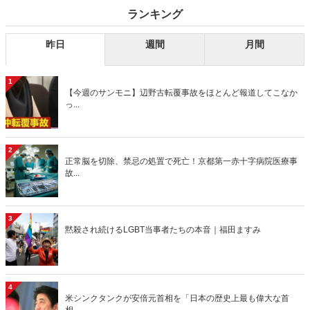
ランキング
昨日
週間
月間
1
【今週のサンモニ】辺野古転覆事故をほとんど報道してこなか
っ...
2
正常脳を切除、禁忌の処置で死亡！京都第一赤十字病院医療事
故...
3
黙殺され続けるLGBT当事者たちの本音｜福田ますみ
4
米シンクタンクが安倍元首相を「日本の歴史上最も偉大な首
相、...