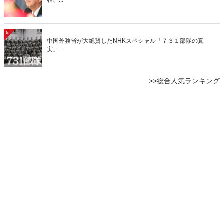
5
中国外務省が大絶賛したNHKスペシャル「７３１部隊の真
実」...
>>総合人気ランキング