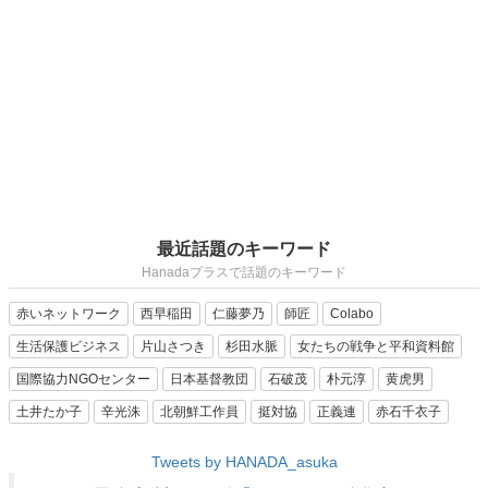
最近話題のキーワード
Hanadaプラスで話題のキーワード
赤いネットワーク
西早稲田
仁藤夢乃
師匠
Colabo
生活保護ビジネス
片山さつき
杉田水脈
女たちの戦争と平和資料館
国際協力NGOセンター
日本基督教団
石破茂
朴元淳
黄虎男
土井たか子
辛光洙
北朝鮮工作員
挺対協
正義連
赤石千衣子
Tweets by HANADA_asuka