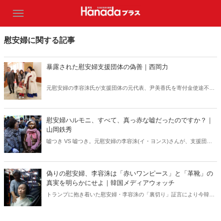
慰安婦に関する記事
暴露された慰安婦支援団体の偽善｜西岡力
元慰安婦の李容洙氏が支援団体の元代表、尹美香氏を寄付金使途不明
などで激しく批判したことを契機に、不正会計、寄付金横領疑惑、活
動の政治利用などが連日暴露され、ついに検察が本格的捜査に入っ
た。ついに韓国でも真実の力がウソを打ち破る日が来るのか――。
慰安婦ハルモニ、すべて、真っ赤な嘘だったのですか？｜
山岡鉄秀
嘘つき VS 嘘つき。元慰安婦の李容洙(イ・ヨンス)さんが、支援団体
元代表の尹美香(ユン・ミヒャン)さんを猛攻撃。「30年にわたり騙さ
れるだけ騙され、利用されるだけ利用された！」。これに対して、ユ
ン・ミヒャンさんは「実は本人は慰安婦ではなかった……」と暴露
偽りの慰安婦、李容洙は「赤いワンピース」と「革靴」の
(？)。ふたりの間に、いったい、何があったのか。“偽り”の仮面を捨て
真実を明らかにせよ｜韓国メディアウォッチ
て、真実を語ってほしい――。どちらも、だ。
トランプに抱き着いた慰安婦・李容洙の「裏切り」証言により今韓国
で武漢コロナ禍以上に注目を集めている挺対協の「内ゲバ」問題
――。 韓国国内で批判や脅迫をうけながらも長年この問題を追及し続