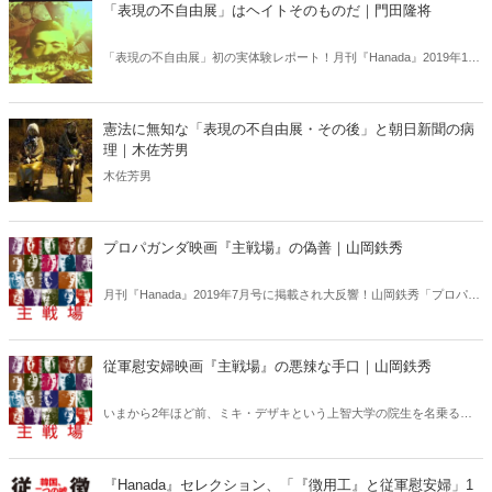
ける李博士が、祖国への危機感を綴った魂の叫び！
「表現の不自由展」はヘイトそのものだ｜門田隆将
「表現の不自由展」初の実体験レポート！月刊『Hanada』2019年10
月号(完売御礼！)に掲載され、大反響を呼んだ門田隆将氏のルポを特
別に全文公開！10月8日の午後、「表現の不自由展・その後」が再開
されましたが、門田隆将氏のルポは8月3日、つまりは中止になる前日
憲法に無知な「表現の不自由展・その後」と朝日新聞の病
の模様を描いた希少な体験記です。
理｜木佐芳男
木佐芳男
プロパガンダ映画『主戦場』の偽善｜山岡鉄秀
月刊『Hanada』2019年7月号に掲載され大反響！山岡鉄秀「プロパガ
ンダ映画『主戦場』の偽善」を特別公開！
従軍慰安婦映画『主戦場』の悪辣な手口｜山岡鉄秀
いまから2年ほど前、ミキ・デザキという上智大学の院生を名乗る青
年が、保守論壇でお馴染みの言論人にアプローチしてきた。「慰安婦
問題に焦点を当てたビデオドキュメンタリーを作りたいから取材させ
てほしい。修士修了プロジェクトです」というのだ。
『Hanada』セレクション、「『徴用工』と従軍慰安婦」1