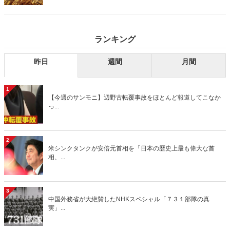
デーモーニング』を藤原かずえさんがデータとロジックで滅多斬
り」、略して【今週のサンモニ】。
ランキング
昨日
週間
月間
1
【今週のサンモニ】辺野古転覆事故をほとんど報道してこなか
っ...
2
米シンクタンクが安倍元首相を「日本の歴史上最も偉大な首
相、...
3
中国外務省が大絶賛したNHKスペシャル「７３１部隊の真
実」...