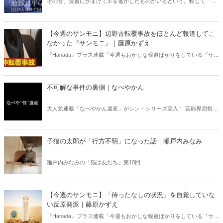
その昔、読書にかまけて羊を逃がしたものがいるという。転じて「読
書亡羊」は「重要なことを忘れて、他のことに夢中になること」を指
す四字熟語になった。だが時に仕事を放り出してでも、読むべき本が
ある。元月刊『Hanada』編集部員のライター・梶原がお送りする時事
【今週のサンモニ】辺野古転覆事故をほとんど報道してこ
書評！
なかった『サンモニ』｜藤原かずえ
『Hanada』プラス連載「今週もおかしな報道ばかりをしている『サン
デーモーニング』を藤原かずえさんがデータとロジックで滅多斬
り」、略して【今週のサンモニ】。
不可解な事件の裏側｜なべやかん
大人気連載「なべやかん遺産」がシン・シリーズ突入！ 芸能界屈指の
コレクターであり、都市伝説、オカルト、スピリチュアルな話題が大
好きな芸人・なべやかんが蒐集した選りすぐりの「怪」な話を紹介！
信じるか信じないかは、あなた次第！ 芸能ニュース
子猫の太郎が「行方不明」になった話｜瀬戸内みなみ
瀬戸内みなみの「猫は友だち」第10回
【今週のサンモニ】「待ったなしの状況」を自覚していな
い反原発派｜藤原かずえ
『Hanada』プラス連載「今週もおかしな報道ばかりをしている『サン