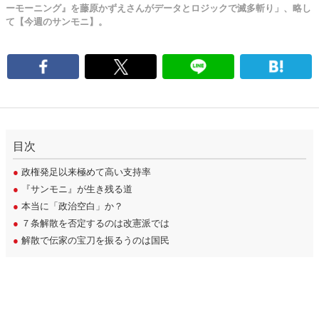
ーモーニング』を藤原かずえさんがデータとロジックで滅多斬り」、略し
て【今週のサンモニ】。
目次
●
政権発足以来極めて高い支持率
●
『サンモニ』が生き残る道
●
本当に「政治空白」か？
●
７条解散を否定するのは改憲派では
●
解散で伝家の宝刀を振るうのは国民