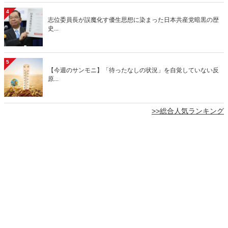
4
志位委員長が誤魔化す優生思想に染まった日本共産党暗黒の歴
史...
5
【今週のサンモニ】「待ったなしの状況」を自覚していない反
原...
>>総合人気ランキング