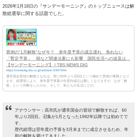
2026年1月18日の『サンデーモーニング』のトップニュースは解
散総選挙に関する話題でした。
異例の“1月解散”なぜ今？ 来年度予算の成立遅れ 免れない
「暫定予算」 税など関連法案にも影響 国民生活への波及は…
【サンデーモーニング】 | TBS NEWS DIG
https://newsdig.tbs.co.jp/articles/-/2407944
通常国会冒頭の解散となれば、実に60年ぶり2回目という極めて異例の事態となり
ます。総選挙により、来年度予算案の年度内成立は難しくなりますが、なぜ「解
散」という判断をしたのか。そして、私たちの生活にどの…
アナウンサー：高市氏が通常国会の冒頭で解散すれば、60
年ぶり2回目。召集が1月となった1992年以降では初めてで
す。
歴代総理は翌年度の予算を3月末までに成立させるため、年
初の解散を避けてきました。