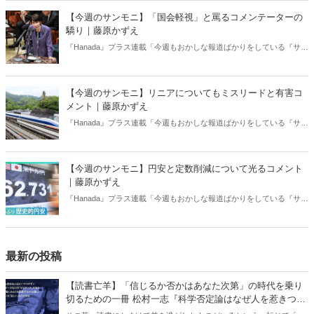
【今週のサンモニ】「国会軽視」と罵るコメンテーターの
驕り｜藤原かずえ
『Hanada』プラス連載「今週もおかしな報道ばかりをしている『サン
デーモーニング』を藤原かずえさんがデータとロジックで滅多斬
り」、略して【今週のサンモニ】。
【今週のサンモニ】リニアについてもミスリードと有害コ
メント｜藤原かずえ
『Hanada』プラス連載「今週もおかしな報道ばかりをしている『サン
デーモーニング』を藤原かずえさんがデータとロジックで滅多斬
り」、略して【今週のサンモニ】。
【今週のサンモニ】円安と定数削減について光るコメント
｜藤原かずえ
『Hanada』プラス連載「今週もおかしな報道ばかりをしている『サン
デーモーニング』を藤原かずえさんがデータとロジックで滅多斬
り」、略して【今週のサンモニ】。
最新の投稿
【読書亡羊】「信じるか否かはあなた次第」の時代を乗り
切るための一冊 松村一志『科学否定論はなぜ人を惹きつけ
るのか』（ちくま新書）｜梶原麻衣子