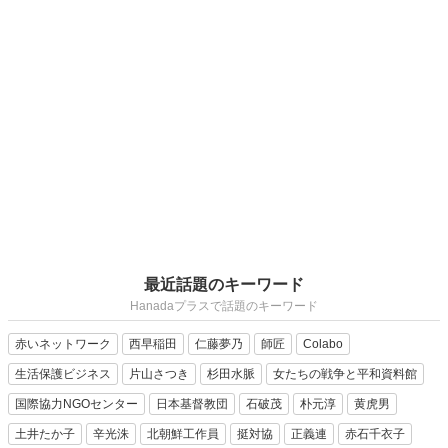
最近話題のキーワード
Hanadaプラスで話題のキーワード
赤いネットワーク
西早稲田
仁藤夢乃
師匠
Colabo
生活保護ビジネス
片山さつき
杉田水脈
女たちの戦争と平和資料館
国際協力NGOセンター
日本基督教団
石破茂
朴元淳
黄虎男
土井たか子
辛光洙
北朝鮮工作員
挺対協
正義連
赤石千衣子