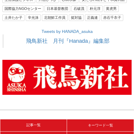
国際協力NGOセンター
日本基督教団
石破茂
朴元淳
黄虎男
土井たか子
辛光洙
北朝鮮工作員
挺対協
正義連
赤石千衣子
Tweets by HANADA_asuka
飛鳥新社 月刊『Hanada』編集部
記事一覧
キーワード一覧