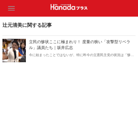
辻元清美に関する記事
立民の惨状ここに極まれり！ 度量の狭い「攻撃型リベラ
ル」議員たち｜坂井広志
今に始まったことではないが、特に昨今の立憲民主党の状況は「惨
状」と呼ぶにふさわしく、目を覆うばかりである。学級崩壊ならぬ政
党崩壊の道を着々と歩んでいるようにしか見えず、その動きは加速す
らしている。党内抗争にうつつを抜かし、国益そっちのけで先進7ヵ
国首脳会議（G7広島サミット）をこき下ろす――。その姿はあまりに
も醜い。