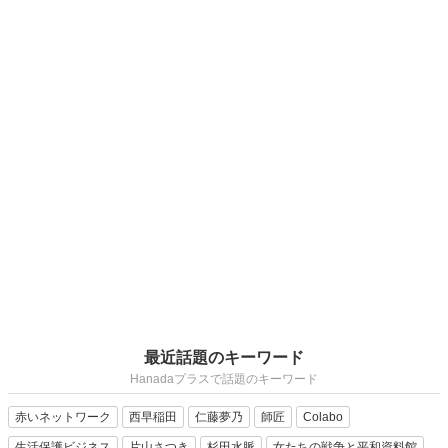
最近話題のキーワード
Hanadaプラスで話題のキーワード
赤いネットワーク
西早稲田
仁藤夢乃
師匠
Colabo
生活保護ビジネス
片山さつき
杉田水脈
女たちの戦争と平和資料館