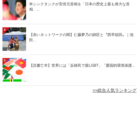
米シンクタンクが安倍元首相を「日本の歴史上最も偉大な首
相、...
4
【赤いネットワークの闇】仁藤夢乃の師匠と〝西早稲田〟｜池
田...
5
【読書亡羊】世界には「反移民で親LGBT」「愛国的環境保護...
>>総合人気ランキング