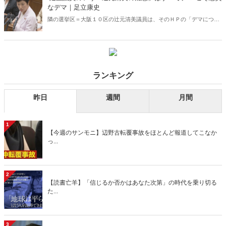
選は、当然の帰結だ。
なデマ｜足立康史
隣の選挙区＝大阪１０区の辻元清美議員は、そのＨＰの「デマについ
て」に、「足立議員のいう「辻元清美の疑惑」は全てデマ」というデ
マを掲載しています。しかし、この辻元氏の説明こそデマなので
す！！！
ランキング
昨日
週間
月間
1
【今週のサンモニ】辺野古転覆事故をほとんど報道してこなか
っ...
2
【読書亡羊】「信じるか否かはあなた次第」の時代を乗り切る
た...
3