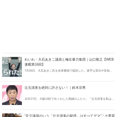
れいわ・大石あきこ議員と極左暴力集団｜山口敬之【WEB
連載第16回】
7月26日、大石あきこ氏を名誉棄損で提訴した。派手な宣伝や告知は
せず粛々と手続きを進めてきたが、大石氏は私の訴状を受け取るや否
や、YouTube動画をアップロード。裁判費用を捻出するためのカンパ
まで募っているという――。「大石あきこ」とは一体どういう政治家
辻元清美を絶対に許さない！｜鈴木宗男
なのか。
10月27日、大阪10区で出くわした因縁のふたり。「辻元何某を私は絶
対に許しません」と訴えた鈴木宗男氏に対して、辻元清美氏は「私は
鈴木宗男さんを愛していますよ。好きですよ」。神聖なる国会の場で
「意味のない質問」「事実でない誹謗中傷」を繰り返した辻元氏の落
“足立議員のいう「辻元清美の疑惑」はすべてデマ”こそ悪質