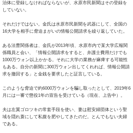
治体に登録しなければならないが、水原市民新聞はその登録を
していない。
それだけではない。金氏は水原市民新聞を武器にして、全国の
16大学を相手に脅迫まがいの情報公開請求を繰り返していた。
ある法曹関係者は、金氏が2013年頃、水原市内で某大学広報関
係職員と会い、「情報公開請求をすると、弁護士費用だけでも
1000万ウォン以上かかる。それに大学の業務が麻痺する可能性
もある。自分の新聞に300万ウォン出してくれれば、情報公開請
求を撤回する」と金銭を要求したと証言している。
このような脅迫で約6000万ウォンを騙し取ったとして、2019年6
月には一審で懲役1年の宣告を受けている（現在、上告中）。
夫は左翼ゴロツキの常套手段を使い、妻は慰安婦団体という聖
域を隠れ蓑にして私腹を肥やしてきたのだ。とんでもない夫婦
である。