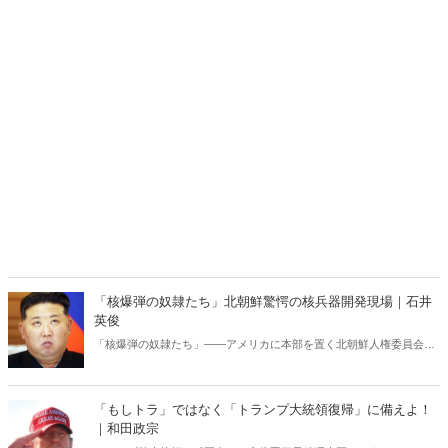
「核爆弾の奴隷たち」北朝鮮驚愕の核兵器開発現場｜石井
英俊
「核爆弾の奴隷たち」――アメリカに本部を置く北朝鮮人権委員会が
発表した報告書に記された衝撃的な内容。アメリカや韓国では話題に
なっているが、日本ではなぜか全く知られていない。核開発を進める
独裁国家で実施されている「現代の奴隷制度」の実態。
「もしトラ」ではなく「トランプ大統領復帰」に備えよ！
｜和田政宗