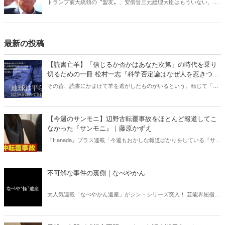
トランプ前大統領の〝盟友〟、安倍晋三元総理大臣はもういない。
「トランプ大統領復帰」で日本は、東アジアは、ウクライナは、中東
は、どうなるのか？
最新の投稿
【読書亡羊】「信じるか否かはあなた次第」の時代を乗り
切るための一冊 松村一志『科学否定論はなぜ人を惹きつけ
るのか』（ちくま新書）｜梶原麻衣子
その昔、読書にかまけて羊を逃がしたものがいるという。転じて「読
書亡羊」は「重要なことを忘れて、他のことに夢中になること」を指
す四字熟語になった。だが時に仕事を放り出してでも、読むべき本が
ある。元月刊『Hanada』編集部員のライター・梶原がお送りする時事
【今週のサンモニ】辺野古転覆事故をほとんど報道してこ
書評！
なかった『サンモニ』｜藤原かずえ
『Hanada』プラス連載「今週もおかしな報道ばかりをしている『サン
デーモーニング』を藤原かずえさんがデータとロジックで滅多斬
り」、略して【今週のサンモニ】。
不可解な事件の裏側｜なべやかん
大人気連載「なべやかん遺産」がシン・シリーズ突入！ 芸能界屈指の
コレクターであり、都市伝説、オカルト、スピリチュアルな話題が大
好きな芸人・なべやかんが蒐集した選りすぐりの「怪」な話を紹介！
信じるか信じないかは、あなた次第！ 芸能ニュース