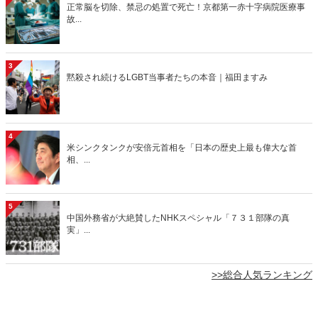
正常脳を切除、禁忌の処置で死亡！京都第一赤十字病院医療事
故...
3
黙殺され続けるLGBT当事者たちの本音｜福田ますみ
4
米シンクタンクが安倍元首相を「日本の歴史上最も偉大な首
相、...
5
中国外務省が大絶賛したNHKスペシャル「７３１部隊の真
実」...
>>総合人気ランキング