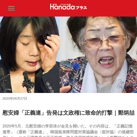
2020年08月27日
慰安婦「正義連」告発は文政権に致命的打撃｜鄭炳喆
2020年5月、元慰安婦の李容洙が会見を開いた。その内容は、「正義記憶
連帯」（通称「正義連」、韓国挺身隊問題対策協議会〈挺対協〉の後継団