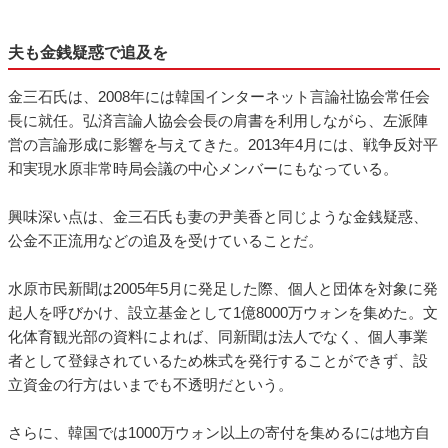
夫も金銭疑惑で追及を
金三石氏は、2008年には韓国インターネット言論社協会常任会
長に就任。弘済言論人協会会長の肩書を利用しながら、左派陣
営の言論形成に影響を与えてきた。2013年4月には、戦争反対平
和実現水原非常時局会議の中心メンバーにもなっている。
興味深い点は、金三石氏も妻の尹美香と同じような金銭疑惑、
公金不正流用などの追及を受けていることだ。
水原市民新聞は2005年5月に発足した際、個人と団体を対象に発
起人を呼びかけ、設立基金として1億8000万ウォンを集めた。文
化体育観光部の資料によれば、同新聞は法人でなく、個人事業
者として登録されているため株式を発行することができず、設
立資金の行方はいまでも不透明だという。
さらに、韓国では1000万ウォン以上の寄付を集めるには地方自