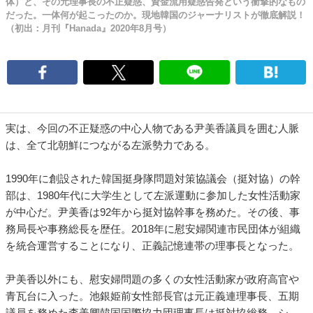
体）と、その元理事長の不正疑惑、資金流用疑惑告発という衝撃的なもの
だった。一体何が起こったのか。現地韓国のジャーナリストが徹底解説！
（初出：月刊『Hanada』2020年8月号）
実は、今回の不正疑惑の中心人物である尹美香議員を囲む人脈
は、全て北朝鮮につながる左派勢力である。
1990年に創設された韓国挺身隊問題対策協議会（挺対協）の幹
部は、1980年代に大学生として左派運動に参加した女性活動家
が中心だ。尹美香は92年から挺対協幹事を務めた。その後、事
務局長や事務総長を歴任。2018年に慰安婦関連市民団体が組織
を統合運営することになり、正義記憶連帯の理事長となった。
尹美香以外にも、慰安婦問題の多くの女性活動家が政府高官や
青瓦台に入った。池銀姫前女性部長官は元正義連理事長、五期
議員を務めた李美卿韓国国際協力団理事長は挺対協総務、シ