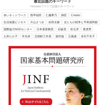
最近話題のキーワード
Hanadaプラスで話題のキーワード
赤いネットワーク
西早稲田
仁藤夢乃
師匠
Colabo
生活保護ビジネス
片山さつき
杉田水脈
女たちの戦争と平和資料館
国際協力NGOセンター
日本基督教団
石破茂
朴元淳
黄虎男
土井たか子
辛光洙
北朝鮮工作員
挺対協
正義連
赤石千衣子