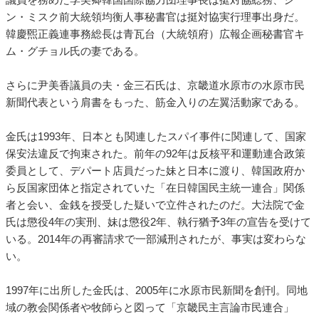
ン・ミスク前大統領均衡人事秘書官は挺対協実行理事出身だ。
韓慶煕正義連事務総長は青瓦台（大統領府）広報企画秘書官キ
ム・グチョル氏の妻である。
さらに尹美香議員の夫・金三石氏は、京畿道水原市の水原市民
新聞代表という肩書をもった、筋金入りの左翼活動家である。
金氏は1993年、日本とも関連したスパイ事件に関連して、国家
保安法違反で拘束された。前年の92年は反核平和運動連合政策
委員として、デパート店員だった妹と日本に渡り、韓国政府か
ら反国家団体と指定されていた「在日韓国民主統一連合」関係
者と会い、金銭を授受した疑いで立件されたのだ。大法院で金
氏は懲役4年の実刑、妹は懲役2年、執行猶予3年の宣告を受けて
いる。2014年の再審請求で一部減刑されたが、事実は変わらな
い。
1997年に出所した金氏は、2005年に水原市民新聞を創刊。同地
域の教会関係者や牧師らと図って「京畿民主言論市民連合」