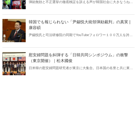
弾劾無効と不正選挙の徹底検証を訴える声が韓国社会に大きなうねり
を巻き起こしている。いま韓国で何が起きているのか？ 韓国の外
交・安保に生じた空白は今後、日韓関係にどのような影響を及ぼすの
か？ 韓国政治に精通する柳錫春元延世大学教授と、公明選挙大韓党
韓国でも報じられない「尹錫悦大統領弾劾裁判」の真実 |
の閔庚旭代表が緊急独占対談で語り合った。
康容碩
尹錫悦氏と司法研修院の同期でYouTubeフォロワー１００万人を誇る
人気弁護士が独占インタビューで明かした「大統領弾劾裁判」の全
貌。
慰安婦問題を糾弾する「日韓共同シンポジウム」の衝撃
（東京開催）｜松木國俊
日米韓の慰安婦問題研究者が東京に大集合。日本国の名誉と共に東ア
ジアの安全保障にかかわる極めて重大なテーマ、慰安婦問題の完全解
決に至る道筋を多角的に明らかにする！シンポジウムの模様を登壇者
の一人である松木國俊氏が完全レポート、一挙大公開。これを読めば
慰安婦の真実が全て分かる！