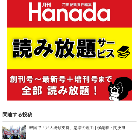
関連する投稿
韓国で「尹大統領支持」急増の理由 | 柳錫春・閔庚旭