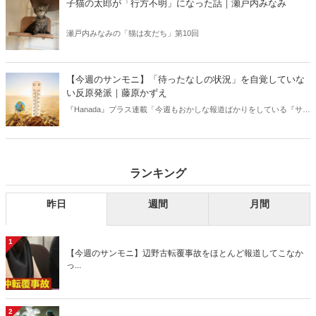
子猫の太郎が「行方不明」になった話｜瀬戸内みなみ
瀬戸内みなみの「猫は友だち」第10回
【今週のサンモニ】「待ったなしの状況」を自覚していな
い反原発派｜藤原かずえ
『Hanada』プラス連載「今週もおかしな報道ばかりをしている『サン
デーモーニング』を藤原かずえさんがデータとロジックで滅多斬
り」、略して【今週のサンモニ】。
ランキング
昨日
週間
月間
1
【今週のサンモニ】辺野古転覆事故をほとんど報道してこなか
っ...
2