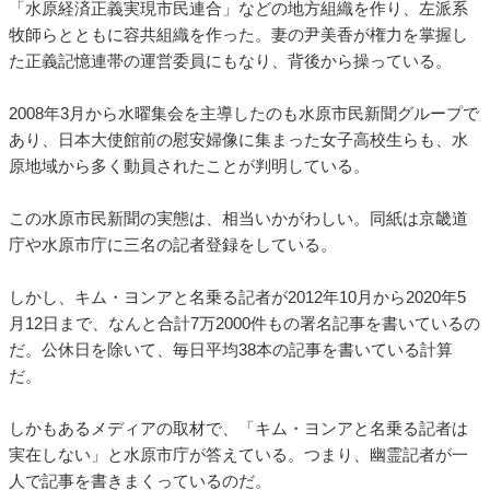
「水原経済正義実現市民連合」などの地方組織を作り、左派系
牧師らとともに容共組織を作った。妻の尹美香が権力を掌握し
た正義記憶連帯の運営委員にもなり、背後から操っている。
2008年3月から水曜集会を主導したのも水原市民新聞グループで
あり、日本大使館前の慰安婦像に集まった女子高校生らも、水
原地域から多く動員されたことが判明している。
この水原市民新聞の実態は、相当いかがわしい。同紙は京畿道
庁や水原市庁に三名の記者登録をしている。
しかし、キム・ヨンアと名乗る記者が2012年10月から2020年5
月12日まで、なんと合計7万2000件もの署名記事を書いているの
だ。公休日を除いて、毎日平均38本の記事を書いている計算
だ。
しかもあるメディアの取材で、「キム・ヨンアと名乗る記者は
実在しない」と水原市庁が答えている。つまり、幽霊記者が一
人で記事を書きまくっているのだ。