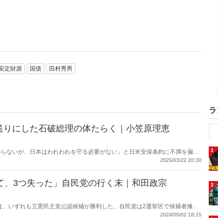
安定財源
国債
田村秀男
ラ
送りにした石破総理の体たらく｜小笠原理恵
1
ならないが、日本はわれわれを守る必要がない」と日米安保条約に不満を漏ら
もう終わりだ」と日本に通告すれば、日米安保条約は通告から1年後に終了
2025/03/22 20:30
備えよ！
て、3つ失った」自民党の行く末｜和田政宗
2
選は、いずれも立憲民主党公認候補が勝利した。自民党は2選挙区で候補者擁立
た島根1区でも敗れた。今回はこの3補選を分析し、自民党はどのように体勢
2024/05/02 18:15