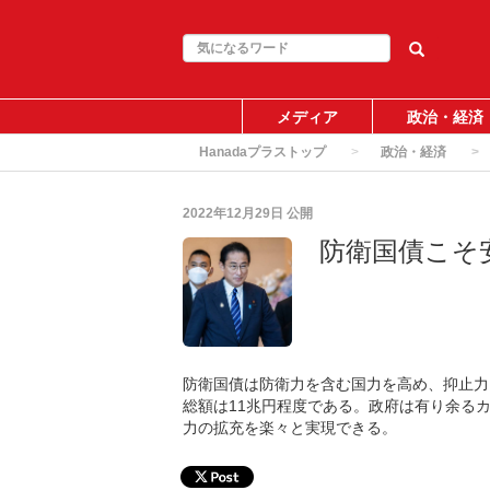
メディア
政治・経済
Hanadaプラストップ
政治・経済
2022年12月29日
公開
防衛国債こそ
防衛国債は防衛力を含む国力を高め、抑止力
総額は11兆円程度である。政府は有り余る
力の拡充を楽々と実現できる。