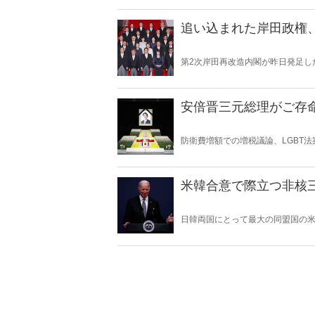
を立て直すべきかを考えたい。（サ
追い込まれた岸田政権
第2次岸田再改造内閣が昨日発足し
と過去最多タイとなった。岸田政
疑問の声が私のもとに寄せられてい
安倍晋三元総理がご存
防衛費増額での増税議論、LGBT
れようとしている。安倍元総理が
米韓合意で際立つ非核
日韓両国にとって最大の同盟国の
NATOに高まっているのは国防費を
も後れを取っていることにどうし