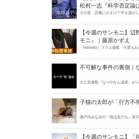
松村一志『科学否定論
麻衣子
その昔、読書にかまけて羊を逃が
とに夢中になること」を指す四字
『Hanada』編集部員のライター
【今週のサンモニ】辺
モニ』｜藤原かずえ
『Hanada』プラス連載「今週
ータとロジックで滅多斬り」、略
不可解な事件の裏側｜
大人気連載「なべやかん遺産」がシ
スピリチュアルな話題が大好きな
いかは、あなた次第！ 芸能ニュー
子猫の太郎が「行方不
瀬戸内みなみの「猫は友だち」第1
【今週のサンモニ】「