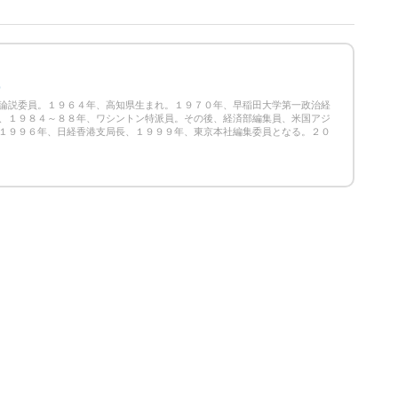
0
論説委員。１９６４年、高知県生まれ。１９７０年、早稲田大学第一政治経
、１９８４～８８年、ワシントン特派員。その後、経済部編集員、米国アジ
１９９６年、日経香港支局長、１９９９年、東京本社編集委員となる。２０