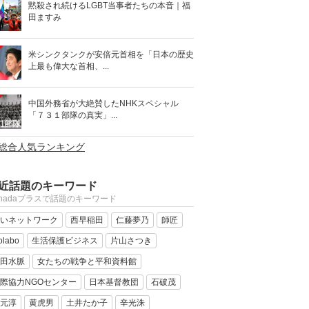
黙殺され続けるLGBT当事者たちの本音｜福
田ますみ
米シンクタンクが安倍元首相を「日本の歴史
上最も偉大な首相、...
中国外務省が大絶賛したNHKスペシャル
「７３１部隊の真実」...
>総合人気ランキング
近話題のキーワード
anadaプラスで話題のキーワード
いネットワーク
西早稲田
仁藤夢乃
師匠
olabo
生活保護ビジネス
片山さつき
田水脈
女たちの戦争と平和資料館
際協力NGOセンター
日本基督教団
石破茂
元淳
黄虎男
土井たか子
辛光洙