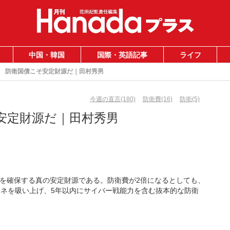
中国・韓国
国際・英語記事
ライフ
防衛国債こそ安定財源だ｜田村秀男
今週の直言(180)
防衛費(16)
防衛(5)
安定財源だ｜田村秀男
を確保する真の安定財源である。防衛費が2倍になるとしても、
カネを吸い上げ、5年以内にサイバー戦能力を含む抜本的な防衛