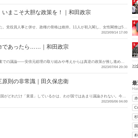
3
ムネイルは錦織功政氏Xより）
、いまこそ大胆な政策を！｜和田政宗
4
た。党役員人事と併せ、政権の骨格は維持。11人が初入閣し、女性閣僚は5人
権の支持率向上を狙うが、早速、「この内閣は何をする内閣なのか？」という
2023/09/14 17:00
る――。（サムネイルは首相官邸HPより）
5
命であったら……｜和田政宗
法案での議論――安倍元総理の取り組みや考えからは真逆の政策が推し進めら
>
いらっしゃったら果たしてこうなっていただろうか。
2023/07/04 20:30
三原則の非常識｜田久保忠衛
最
H
米国がどれだけ「衰退」しているかは、わが国ではあまり議論されない。今や
赤
GDP比3.5%に引き上げようといった議論であり、日本は自由主義諸国の中で
2023/05/06 04:00
て気付かないのか。
C
杉
国
朴