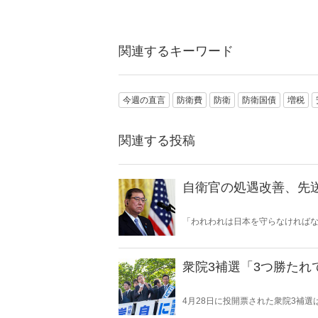
関連するキーワード
今週の直言
防衛費
防衛
防衛国債
増税
関連する投稿
自衛官の処遇改善、先
「われわれは日本を守らなければ
したトランプ大統領。もし米国が「
する……。日本よ、最悪の事態に
衆院3補選「3つ勝たれ
4月28日に投開票された衆院3補
を見送り、立憲との一騎打ちとなっ