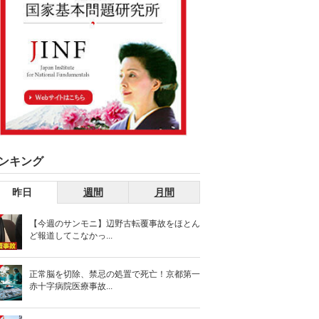
ンキング
昨日
週間
月間
【今週のサンモニ】辺野古転覆事故をほとん
ど報道してこなかっ...
正常脳を切除、禁忌の処置で死亡！京都第一
赤十字病院医療事故...