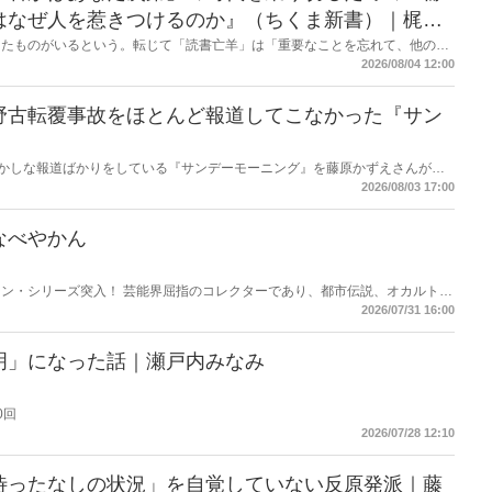
はなぜ人を惹きつけるのか』（ちくま新書）｜梶原
したものがいるという。転じて「読書亡羊」は「重要なことを忘れて、他のこ
熟語になった。だが時に仕事を放り出してでも、読むべき本がある。元月刊
2026/08/04 12:00
・梶原がお送りする時事書評！
野古転覆事故をほとんど報道してこなかった『サン
もおかしな報道ばかりをしている『サンデーモーニング』を藤原かずえさんがデ
して【今週のサンモニ】。
2026/08/03 17:00
なべやかん
ン・シリーズ突入！ 芸能界屈指のコレクターであり、都市伝説、オカルト、
芸人・なべやかんが蒐集した選りすぐりの「怪」な話を紹介！信じるか信じな
2026/07/31 16:00
ス
明」になった話｜瀬戸内みなみ
0回
2026/07/28 12:10
待ったなしの状況」を自覚していない反原発派｜藤