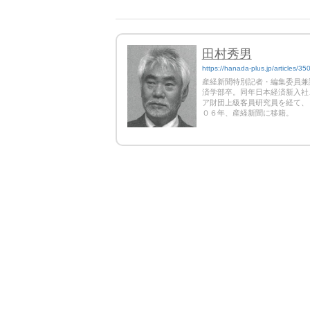
田村秀男
https://hanada-plus.jp/articles/35
産経新聞特別記者・編集委員兼
済学部卒。同年日本経済新入社
ア財団上級客員研究員を経て、
０６年、産経新聞に移籍。