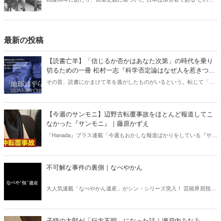
組や報道が各メディアでは繰り広げられている。東京裁判や“南京大虐
殺”肯定派は、おびただしい数の南京市民が日本軍に虐殺されたと言
う。しかし、南京戦において日本軍は意図的に住民を殺害したとの記
述は公文書に存在しない――。
最新の投稿
【読書亡羊】「信じるか否かはあなた次第」の時代を乗り
切るための一冊 松村一志『科学否定論はなぜ人を惹きつけ
るのか』（ちくま新書）｜梶原麻衣子
その昔、読書にかまけて羊を逃がしたものがいるという。転じて「読
書亡羊」は「重要なことを忘れて、他のことに夢中になること」を指
す四字熟語になった。だが時に仕事を放り出してでも、読むべき本が
ある。元月刊『Hanada』編集部員のライター・梶原がお送りする時事
【今週のサンモニ】辺野古転覆事故をほとんど報道してこ
書評！
なかった『サンモニ』｜藤原かずえ
『Hanada』プラス連載「今週もおかしな報道ばかりをしている『サン
デーモーニング』を藤原かずえさんがデータとロジックで滅多斬
り」、略して【今週のサンモニ】。
不可解な事件の裏側｜なべやかん
大人気連載「なべやかん遺産」がシン・シリーズ突入！ 芸能界屈指の
コレクターであり、都市伝説、オカルト、スピリチュアルな話題が大
好きな芸人・なべやかんが蒐集した選りすぐりの「怪」な話を紹介！
信じるか信じないかは、あなた次第！ 芸能ニュース
子猫の太郎が「行方不明」になった話｜瀬戸内みなみ