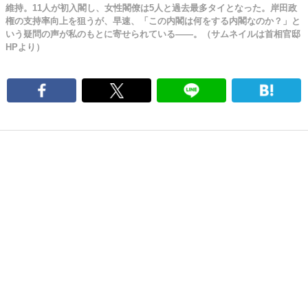
維持。11人が初入閣し、女性閣僚は5人と過去最多タイとなった。岸田政
権の支持率向上を狙うが、早速、「この内閣は何をする内閣なのか？」と
いう疑問の声が私のもとに寄せられている――。（サムネイルは首相官邸
HPより）