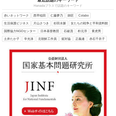
最近話題のキーワード
Hanadaプラスで話題のキーワード
赤いネットワーク
西早稲田
仁藤夢乃
師匠
Colabo
生活保護ビジネス
片山さつき
杉田水脈
女たちの戦争と平和資料館
国際協力NGOセンター
日本基督教団
石破茂
朴元淳
黄虎男
土井たか子
辛光洙
北朝鮮工作員
挺対協
正義連
赤石千衣子