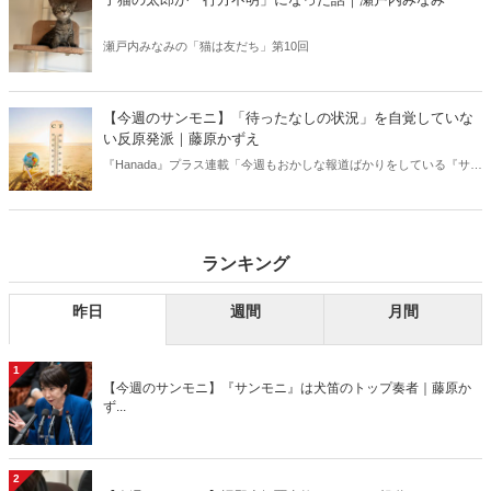
瀬戸内みなみの「猫は友だち」第10回
【今週のサンモニ】「待ったなしの状況」を自覚していな
い反原発派｜藤原かずえ
『Hanada』プラス連載「今週もおかしな報道ばかりをしている『サン
デーモーニング』を藤原かずえさんがデータとロジックで滅多斬
り」、略して【今週のサンモニ】。
ランキング
昨日
週間
月間
1
【今週のサンモニ】『サンモニ』は犬笛のトップ奏者｜藤原か
ず...
2