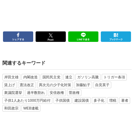
関連するキーワード
岸田文雄
内閣改造
国民民主党
連立
ガソリン高騰
トリガー条項
賃上げ
憲法改正
異次元の少子化対策
加藤鮎子
自見英子
衆議院選挙
過半数割れ
安倍政権
菅政権
子供1人あたり1000万円給付
子供国債
建設国債
多子化
増税
著者
和田政宗
WEB連載