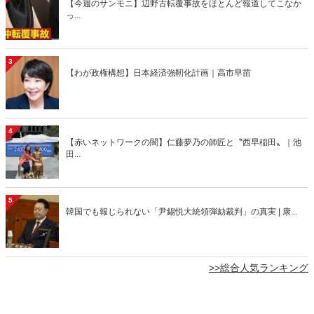
【今週のサンモニ】辺野古転覆事故をほとんど報道してこなか
っ...
3
【わが政権構想】日本経済強靭化計画｜高市早苗
4
【赤いネットワークの闇】仁藤夢乃の師匠と〝西早稲田〟｜池
田...
5
韓国でも報じられない「尹錫悦大統領弾劾裁判」の真実 | 康...
>>総合人気ランキング