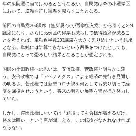
年の衆院選に当てはめるとどうなるか。自民党は39の小選挙区
において、逆転を許し議席を減らすこととなる。
前回の自民党263議席（無所属2人が選挙後入党）から引くと224
議席になり、さらに比例区の得票も減らして獲得議席が減るこ
とを考えれば、単独過半数233議席を大きく割り込むという結果
となる。単純には計算できないという留保をつけたとしても、
自民党にとって恐ろしい結果となることが想定される。
国民の岸田政権への思いは、安倍政権、菅政権と明らかに違
う。安倍政権では「アベノミクス」による経済の先行き見通し
の明るさ、菅政権では新型コロナ禍を何としても乗り切って経
済を回復させようという、将来の明るい展望を皆が描き努力し
ていた。
しかし、岸田政権においては「頑張っても負担が増えるだけ。
将来は暗い」という声が聞こえる。この転換がなされなければ
ならない。