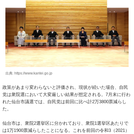
出典: https://www.kantei.go.jp
政策があまり変わらないと評価され、現状が続いた場合、自民
党は衆院選において大変厳しい結果が想定される。7月末に行わ
れた仙台市議選では、自民党は前回に比べ計2万3800票減らし
た。
仙台市は、衆院2選挙区に分かれており、衆院1選挙区あたりで
は1万1900票減らしたことになる。これを前回の令和3（2021）