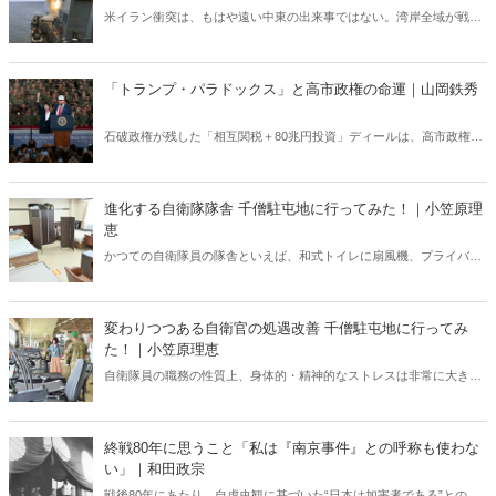
米イラン衝突は、もはや遠い中東の出来事ではない。湾岸全域が戦域
化するなか、その影響は日本にも及びつつある。石油備蓄やエネルギ
ー価格の高騰については多く報じられているが、見落とされがちな問
題がある。邦人保護は万全なのか。そして、国際舞台に立つ日本のサ
「トランプ・パラドックス」と高市政権の命運｜山岡鉄秀
ラブレッドの安全は守られるのか。戦火は思わぬところに影を落とし
ている――。
石破政権が残した「相互関税＋80兆円投資」ディールは、高市政権に
重い宿題を突きつけている。トランプの“ふたつの顔”が日本を救うの
か、縛るのか──命運は、このパラドックスをどう反転できるかにかか
っている。
進化する自衛隊隊舎 千僧駐屯地に行ってみた！｜小笠原理
恵
かつての自衛隊員の隊舎といえば、和式トイレに扇風機、プライバシ
ーに配慮がない部屋配置といった「昭和スタイル」の名残が色濃く残
っていた。だが今、そのイメージは大きく変わろうとしている。兵庫
県伊丹市にある千僧駐屯地（せんぞちゅうとんち）を取材した。
変わりつつある自衛官の処遇改善 千僧駐屯地に行ってみ
た！｜小笠原理恵
自衛隊員の職務の性質上、身体的・精神的なストレスは非常に大き
い。こうしたなかで、しっかりと休息できる環境が整っていなけれ
ば、有事や災害時に本来の力を発揮することは難しい。今回は変わり
つつある現場を取材した。
終戦80年に思うこと「私は『南京事件』との呼称も使わな
い」｜和田政宗
戦後80年にあたり、自虐史観に基づいた“日本は加害者である”との番