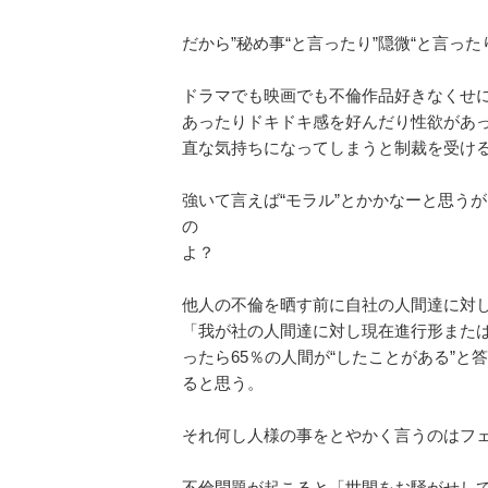
だから”秘め事“と言ったり”隠微“と言っ
ドラマでも映画でも不倫作品好きなくせ
あったりドキドキ感を好んだり性欲があ
直な気持ちになってしまうと制裁を受け
強いて言えば“モラル”とかかなーと思う
の
よ？
他人の不倫を晒す前に自社の人間達に対し
「我が社の人間達に対し現在進行形また
ったら65％の人間が“したことがある”
ると思う。
それ何し人様の事をとやかく言うのはフ
不倫問題が起こると「世間をお騒がせし