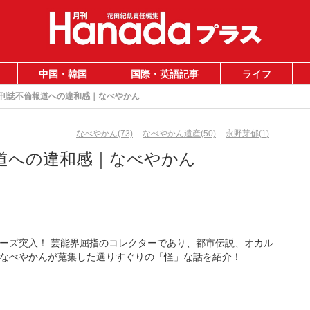
中国・韓国
国際・英語記事
ライフ
刊誌不倫報道への違和感｜なべやかん
なべやかん(73)
なべやかん遺産(50)
永野芽郁(1)
道への違和感｜なべやかん
ーズ突入！ 芸能界屈指のコレクターであり、都市伝説、オカル
なべやかんが蒐集した選りすぐりの「怪」な話を紹介！