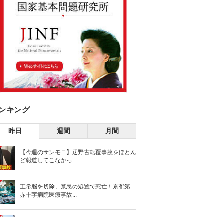
ンキング
昨日
週間
月間
【今週のサンモニ】辺野古転覆事故をほとん
ど報道してこなかっ...
正常脳を切除、禁忌の処置で死亡！京都第一
赤十字病院医療事故...