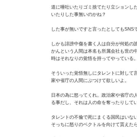
道に唾吐いたりゴミ捨てたり立ションし
いたりした事無いのかね？
した事が無いですと言ったとしてもSNS
しかも誹謗中傷を書く人は自分が何処の
かんという人間は本名も所属会社も世の
時はそれなりの覚悟を持ってやっている
そういった覚悟無しにタレントに対して
家や省庁の人間にぶつけて欲しいよ。
日本の為に怒ってくれ。政治家や省庁の
る事だし、それは人の命を奪ったりして
タレントの不倫で死にまくる国民はいな
そっちに怒りのベクトルを向けて貰えた