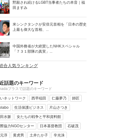
黙殺され続けるLGBT当事者たちの本音｜福
田ますみ
米シンクタンクが安倍元首相を「日本の歴史
上最も偉大な首相、...
中国外務省が大絶賛したNHKスペシャル
「７３１部隊の真実」...
>総合人気ランキング
近話題のキーワード
anadaプラスで話題のキーワード
いネットワーク
西早稲田
仁藤夢乃
師匠
olabo
生活保護ビジネス
片山さつき
田水脈
女たちの戦争と平和資料館
際協力NGOセンター
日本基督教団
石破茂
元淳
黄虎男
土井たか子
辛光洙