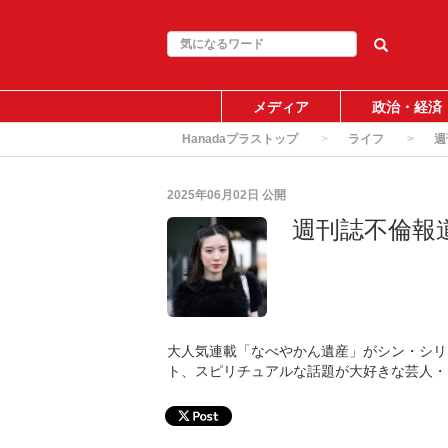
メディア
政治・経済
Hanadaプラストップ
ライフ
週
2025年06月02日
公開
週刊誌不倫報
大人気連載「なべやかん遺産」がシン・シリ
ト、スピリチュアルな話題が大好きな芸人・