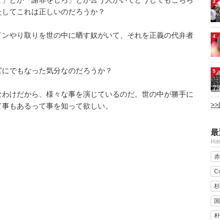
3
たしてこれは正しいのだろうか？
インやり取りを世の中に晒す奴がいて、それを正義の代弁者
4
。
官にでもなった気分なのだろうか？
5
なわけだから、様々な事を演じているのだ。世の中が勝手に
>
て事もあるって事を知って欲しい。
最
H
赤
C
杉
国
朴