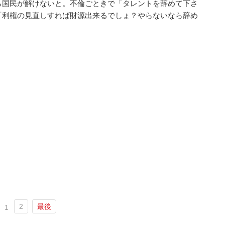
ら国民が解けないと。不倫ごときで「タレントを辞めて下さ
「利権の見直しすれば財源出来るでしょ？やらないなら辞め
2
最後
1