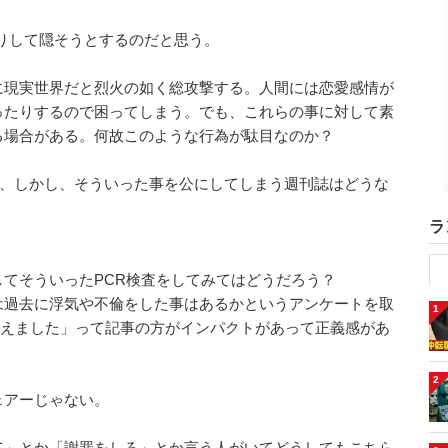
たりして隠そうとするのだと思う。
に現実世界だと烈火の如く総攻撃する。人間には恋愛感情が
ったりするので困ってしまう。でも、これらの事に対して素
る場合がある。何故このような行為が駄目なのか？
が、しかし、そういった事を公にしてしまう週刊誌はどうな
ラ
てそういったPCR検査をしてみてはどうだろう？
は過去に浮気や不倫をした事はあるかというアンケートを取
1
と答えました」って記事の方がインパクトがあって正義感があ
2
ェアーじゃない。
て」とか「謝罪をしろ」とか言う人がいてどうしてもこちら