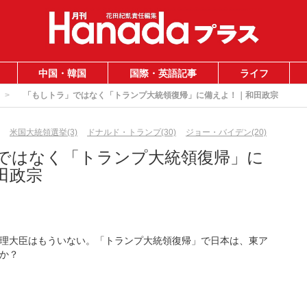
中国・韓国
国際・英語記事
ライフ
「もしトラ」ではなく「トランプ大統領復帰」に備えよ！｜和田政宗
米国大統領選挙(3)
ドナルド・トランプ(30)
ジョー・バイデン(20)
ではなく「トランプ大統領復帰」に
田政宗
理大臣はもういない。「トランプ大統領復帰」で日本は、東ア
か？