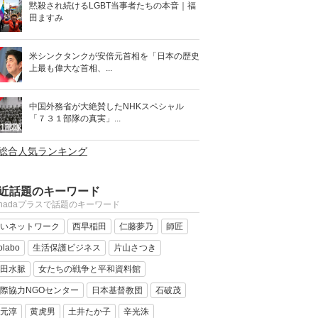
黙殺され続けるLGBT当事者たちの本音｜福
田ますみ
米シンクタンクが安倍元首相を「日本の歴史
上最も偉大な首相、...
中国外務省が大絶賛したNHKスペシャル
「７３１部隊の真実」...
>総合人気ランキング
近話題のキーワード
anadaプラスで話題のキーワード
いネットワーク
西早稲田
仁藤夢乃
師匠
olabo
生活保護ビジネス
片山さつき
田水脈
女たちの戦争と平和資料館
際協力NGOセンター
日本基督教団
石破茂
元淳
黄虎男
土井たか子
辛光洙