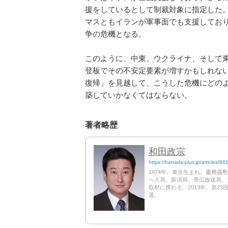
援をしているとして制裁対象に指定した
マスともイランが軍事面でも支援してお
争の危機となる。
このように、中東、ウクライナ、そして
登板でその不安定要素が増すかもしれな
復帰」を見越して、こうした危機にどの
築していかなくてはならない。
著者略歴
和田政宗
https://hanada-plus.jp/articles/68
1974年、東京生まれ。慶應義
へ入局。新潟局、帯広放送局、
取材に携わる。2013年、第2
選。