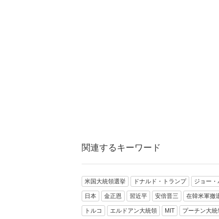
関連するキーワード
米国大統領選挙
ドナルド・トランプ
ジョー・
日本
金正恩
習近平
安倍晋三
在韓米軍撤
トルコ
エルドアン大統領
MIT
プーチン大統