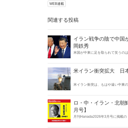
WEB連載
関連する投稿
イラン戦争の陰で中国
岡鉄秀
米国が中東に足を取られて笑うの
事を呼び込み、日本の安全保障を直
米イラン衝突拡大 日
米イラン衝突は、もはや遠い中東
ある。石油備蓄やエネルギー価格
保護は万全なのか。そして、国際
影を落としている――。
ロ・中・イラン・北朝鮮
月号】
月刊Hanada2026年3月号に掲
月号】』の内容をAIを使って要約