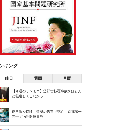
ンキング
昨日
週間
月間
【今週のサンモニ】辺野古転覆事故をほとん
ど報道してこなかっ...
正常脳を切除、禁忌の処置で死亡！京都第一
赤十字病院医療事故...