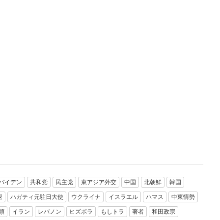
バイデン
共和党
民主党
東アジア外交
中国
北朝鮮
韓国
退
ハガティ元駐日大使
ウクライナ
イスラエル
ハマス
中東情勢
領
イラン
レバノン
ヒズボラ
もしトラ
著者
和田政宗