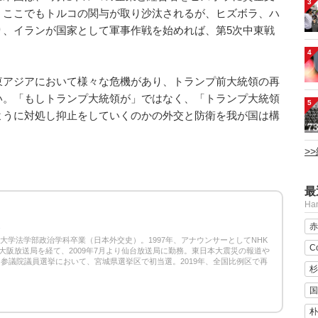
3
。ここでもトルコの関与が取り沙汰されるが、ヒズボラ、ハ
り、イランが国家として軍事作戦を始めれば、第5次中東戦
4
東アジアにおいて様々な危機があり、トランプ前大統領の再
い。「もしトランプ大統領が」ではなく、「トランプ大統領
5
ように対処し抑止をしていくのかの外交と防衛を我が国は構
>
最
H
赤
1
塾大学法学部政治学科卒業（日本外交史）。1997年、アナウンサーとしてNHK
C
大阪放送局を経て、2009年7月より仙台放送局に勤務。東日本大震災の報道や
3回参議院議員選挙において、宮城県選挙区で初当選。2019年、全国比例区で再
杉
国
朴