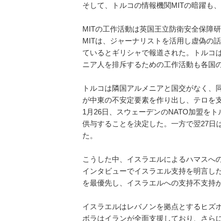
そして、トルコの情報機関MITの暗躍も
MITの工作活動は英国王立防衛安全保障
MITは、ジャーナリストを活用し虚偽の
ているとギリシャで報道された。トルコ
ニア人を排斥するための工作活動も各国
トルコは隣国アルメニアと国交がなく、
が中東の不安定要素を作り出し、テロを
1月26日、スウェーデンのNATO加盟をト
供与することを決定した。一方で翌27日は
た。
こうした中、イスラエルによるハマスへの
インタビューでイスラエル支持を明言し
を最優先し、イスラエルへの支持不支持
イスラエルはレバノンを拠点とするヒズ
ボラはイランが全面支援しており、さら