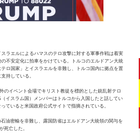
イスラエルによるハマスのテロ攻撃に対する軍事作戦は着実
勢の不安定化に拍車をかけている。トルコのエルドアン大統
はテロ国家」とイスラエルを非難し、トルコ国内に拠点を置
に支持している。
郊外のイベント会場でキリスト教徒を標的とした銃乱射テロ
S（イスラム国）メンバーはトルコから入国したと話してい
なっていると米国政府公式サイトで指摘されている。
の石油密輸を非難し、露国防省はエルドアン大統領の関与を
上が死亡した。