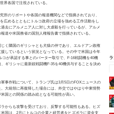
、世界各国で注視されている。
研究所のリポートや各国の報道機関などで指摘されており、
話を広めるとともにトルコ政府の立場を強める工作活動をし
は過去にアルメニア人に対し大虐殺を行っているが、アルメ
の報道や米国務省の国別人権報告書で指摘されている。
同じく隣国のギリシャとも犬猿の仲であり、エルドアン政権
支援しているという状況となっている。その中で米国は今年
ラ
ルコが承認する事とのバーター取引で、F-16戦闘機を40機
、ギリシャに最新鋭戦闘機F-35を40機供与することを決め
1
軍事作戦について、トランプ氏は3月5日のFOXニュースの
た。大統領に再復帰した場合には、外交ではやはり中東情勢
が米国との関係の踏み絵となる可能性が高い。
2
ボラからも攻撃を受けており、反撃する可能性もある。ヒズ
に米国は、2月にトルコの企業と経営者をヒズボラに資金支