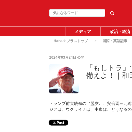
メディア
政治・経済
Hanadaプラストップ
国際・英語記事
2024年03月24日
公開
「もしトラ」
備えよ！｜和
トランプ前大統領の〝盟友〟、安倍晋三元総
ジアは、ウクライナは、中東は、どうなるの