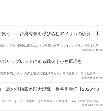
が笑う――台湾有事を呼び込むアメリカの誤算｜山
は誰か。イラン戦争は日本にとって対岸の火事ではない。米国の消耗は台湾有
撃する――。 日本に「プランB」はあるのか。
2026/06/11 18:30
本のサラブレッドに迫る戦火｜小笠原理恵
の出来事ではない。湾岸全域が戦域化するなか、その影響は日本にも及びつつ
の高騰については多く報じられているが、見落とされがちな問題がある。邦人
2026/03/02 20:30
舞台に立つ日本のサラブレッドの安全は守られるのか。戦火は思わぬところに
 悪の枢軸四カ国大混乱｜長谷川幸洋【2026年3
載の『ロ・中・イラン・北朝鮮 悪の枢軸四カ国大混乱｜長谷川幸洋【2026年3
・紹介。
2026/02/12 09:00