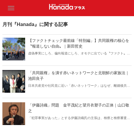
月刊『Hanada』に関する記事
【ファクトチェック最前線「特別編」】共同親権の核心を
〝報道しない自由〟｜新田哲史
虚偽事実にしろ、偏向報道にしろ、オモテに出ている〝ファクト〟は
検証しやすい。しかし世の中には、メディアが存在をひた隠しにする
ファクトも。ネットでは「報道しない自由」と揶揄するが、最近筆者
がその対象になっていると感じるのが共同親権の問題だ。
「共同親権」を潰す赤いネットワークと北朝鮮の家族法｜
池田良子
日本共産党や社民党に近い「赤いネットワーク」はなぜ、離婚後共同
親権制に反対するのか。彼らの本当の目的は、「離婚後も男性による
女性と子供の支配が継続することを断固阻止する」ことにある――。
（画像は駒崎弘樹氏twitterより）
「伊藤詩織」問題 金平茂紀と望月衣塑子の正体｜山口敬
之
「犯罪事実があった」とする伊藤詩織氏の主張は、検察と検察審査会
によって、2度にわたって退けられた。日本の法制度上、刑事事件と
しては完全に終結し、伊藤氏の私を犯罪者にしようという目論見は失