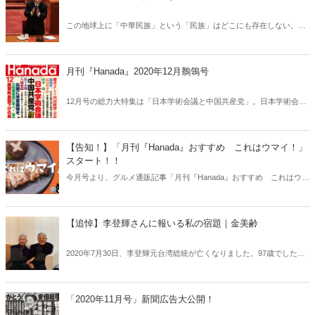
は事実だ。「米大統領選中も続く中国の侵略」「NHK『軍艦島ドキュ
メント』偏向の全手口」「ウイグル人強制労働プログラム」「川勝平
この地球上に「中華民族」という「民族」はどこにも存在しない。単
太静岡県知事の正体」など1月号もあらゆる問題の“中心”にタブーなし
に、人工的に作り出された一つの虚構の概念である。この本質を見な
で切り込む！
ければ「中国」を見誤る。
月刊『Hanada』2020年12月鶺鴒号
12月号の総力大特集は「日本学術会議と中国共産党」。日本学術会議
の任命問題は憲法違反でもなければ、学問の自由の侵害でもない。で
は、問題の本質はどこにあるのか。「日本学術会議」はもちろん、
「菅総理」「尖閣諸島」「米国大統領選」「安倍政権7年8カ月」「慰
【告知！】「月刊『Hanada』おすすめ これはウマイ！」
安婦像」「実子誘拐」「人種問題」「新型コロナ」などあらゆる問題
スタート！！
の“中心”にタブーなしで切り込む！
今月号より、グルメ通販記事「月刊『Hanada』おすすめ これはウマ
イ！」がスタートしました！
【追悼】李登輝さんに報いる私の宿題｜金美齢
2020年7月30日、李登輝元台湾総統が亡くなりました。97歳でした。
「台湾民主化の父」と言われ、また親日家でもあった李登輝さんへ
の、同じ志をもって台湾独立を掲げる金美齢さんの追悼記事です。
（初出：月刊『Hanada』2020年10月号）
「2020年11月号」新聞広告大公開！