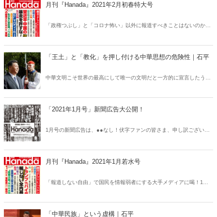
月刊『Hanada』2021年2月初春特大号
「政権つぶし」と「コロナ怖い」以外に報道すべきことはないのか。
2月号の総力大特集は「習近平中国の暴走を許すな！」。暴走してい
るのは中国だけではない。NHKの捏造ドキュメント、不健全な携帯大
手3社、異常な検察リーク、米大統領選をめぐる偏向報道、不可解な
「王土」と「教化」を押し付ける中華思想の危険性｜石平
小室母子、玉川徹の暴言、議論すらしない立憲民主党など2月号もあ
らゆる問題の“中心”にタブーなしで切り込む！
中華文明こそ世界の最高にして唯一の文明だと一方的に宣言したうえ
で、外部世界に対して「中華」の絶対的優位を主張する――天下一品
の自惚れ・ホラ吹きの極め付きだが、この思想にはとてつもない危険
性が内在している。
「2021年1月号」新聞広告大公開！
1月号の新聞広告は、●●なし！伏字ファンの皆さま、申し訳ございま
せん…。「Hanadaも丸くなったのか？」。違います。報道しない自由
を大手メディアが行使するなか、弊誌は今月号もタブーなしのストレ
ート勝負です！広告がおもしろければ、雑誌もおもしろい！雑誌がお
月刊『Hanada』2021年1月若水号
もしろければ、広告もおもしろい！いま読みたい記事が、ここにはあ
る！
「報道しない自由」で国民を情報弱者にする大手メディアに喝！1月
号の総力大特集は「日米メディアが報じないトランプVSバイデン全内
幕」。米大統領選をめぐり数々の陰謀論が飛び交っているが、日米メ
ディアの多くが「反トランプ」であり、露骨な偏向報道をしているの
「中華民族」という虚構｜石平