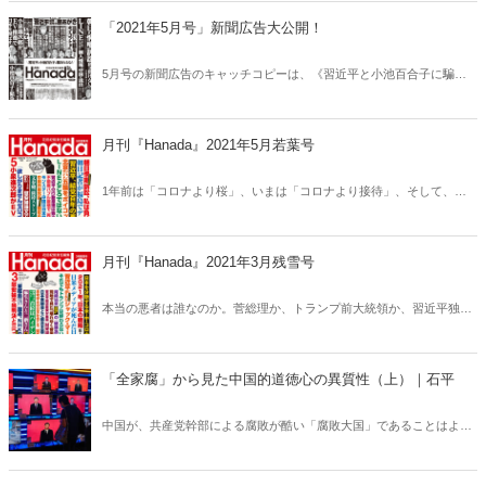
「2021年5月号」新聞広告大公開！
5月号の新聞広告のキャッチコピーは、《習近平と小池百合子に騙さ
れるな！》。空っぽな小泉進次郎のEV推進、恫喝とデマがお好きな朝
日新聞、「文春砲」に踊らされる野党とメディア、「コロナ、常識の
嘘」など5月号も目から鱗の記事が満載！広告がおもしろければ、雑
月刊『Hanada』2021年5月若葉号
誌もおもしろい！雑誌がおもしろければ、広告もおもしろい！いま読
みたい記事が、ここにはある！
1年前は「コロナより桜」、いまは「コロナより接待」、そして、戦
略はまさかの「ゼロコロナ」。『週刊文春』頼みの野党と、とてつも
ない既得権益集団である大手メディアにできることは白々しい“追及ご
っこ”のみ。中国共産党、朝日新聞、コロナ、接待問題、EVなどあら
月刊『Hanada』2021年3月残雪号
ゆる「闇」にタブーなしで切り込む！爆笑問題をはじめとする豪華連
載陣、グラビア特集「東京オリンピック1964」など5月号も永久保存
本当の悪者は誰なのか。菅総理か、トランプ前大統領か、習近平独裁
版！
の中国か、“コロナ脳”に感染したマスコミか、アホでマヌケな野党か
――。288ページの大ボリュームで、日本を分断する「病」に迫る！
韓国慰安婦判決の真相、NHK捏造疑惑、爆笑問題をはじめとする豪華
「全家腐」から見た中国的道徳心の異質性（上）｜石平
連載陣、グラビア特集「ありがとう嵐、また会う日まで」など3月号
も永久保存版！
中国が、共産党幹部による腐敗が酷い「腐敗大国」であることはよく
知られている。だがその「腐敗」には中国ならではのある特徴があ
る。日本人の想像を超えた「腐敗大国」の実態。