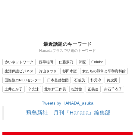
最近話題のキーワード
Hanadaプラスで話題のキーワード
赤いネットワーク
西早稲田
仁藤夢乃
師匠
Colabo
生活保護ビジネス
片山さつき
杉田水脈
女たちの戦争と平和資料館
国際協力NGOセンター
日本基督教団
石破茂
朴元淳
黄虎男
土井たか子
辛光洙
北朝鮮工作員
挺対協
正義連
赤石千衣子
Tweets by HANADA_asuka
飛鳥新社 月刊『Hanada』編集部