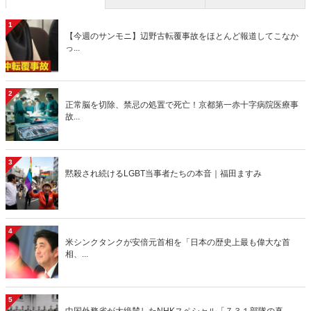
1
【今週のサンモニ】辺野古転覆事故をほとんど報道してこなか
っ...
2
正常脳を切除、禁忌の処置で死亡！京都第一赤十字病院医療事
故...
3
黙殺され続けるLGBT当事者たちの本音｜福田ますみ
4
米シンクタンクが安倍元首相を「日本の歴史上最も偉大な首
相、...
5
中国外務省が大絶賛したNHKスペシャル「７３１部隊の真