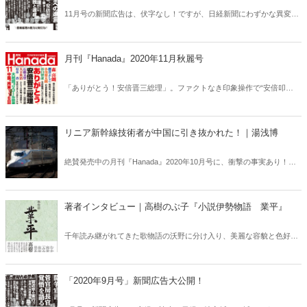
11月号の新聞広告は、伏字なし！ですが、日経新聞にわずかな異変あ
り！「安倍総理」ではなく「安倍前総理」に、との注文が……。結
果、どうなったのか？ぜひご覧ください。違いがわかった方は、正真
正銘の「違いがわかる男(女)」です。広告がおもしろければ、雑誌も
月刊『Hanada』2020年11月秋麗号
おもしろい！雑誌がおもしろければ、広告もおもしろい！いま読みた
い記事が、ここにはある！
「ありがとう！安倍晋三総理」。ファクトなき印象操作で“安倍叩
き”を続けた反日派をのぞいて、多くの国民が「ありがとう！」と思っ
ているのではないだろうか。電撃退陣の内幕から菅総理誕生の秘話ま
で、月刊『Hanada』でしか読めない記事が満載！「中国で拘束116日
リニア新幹線技術者が中国に引き抜かれた！｜湯浅博
間、はじめて明かされた全真相(独占スクープ！)」「津田大介、香山
リカ、町山智浩ら大村愛知県知事応援団の卑劣」「小沢一郎ちゃっか
絶賛発売中の月刊『Hanada』2020年10月号に、衝撃の事実あり！
り『総理宣言』」「最後まで返せなかった渡哲也への恩」「自粛スト
中国の日本企業に対する知的財産侵略はどんどん進行しており、その
レスこそがコロナ禍の『癌』」など、11月号も永久保存版！事実を報
ターゲットにはあのJR東海も入っていた。中国が狙った技術と
じない新聞やテレビにうんざりしている方たちに捧ぐ！
は……。
著者インタビュー｜高樹のぶ子『小説伊勢物語 業平』
千年読み継がれてきた歌物語の沃野に分け入り、美麗な容貌と色好み
で知られる在原業平の生涯を日本で初めて小説化。「古典との関わり
方として、私は現代語訳ではなく小説化で人物を蘇らせたいと思って
きました」（「あとがき」より）という著者に業平の魅力などを語っ
「2020年9月号」新聞広告大公開！
ていただきました！