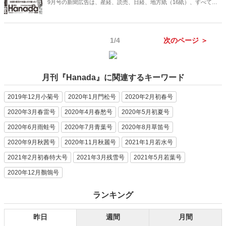
9月号の新聞広告は、産経、読売、日経、地方紙（16紙）、すべて伏
字なし！もちろん、中日新聞もOK！伏字ファンの方には申し訳ないの
ですが……これが本来のカタチです。広告がおもしろければ、雑誌も
おもしろい！雑誌がおもしろければ、広告もおもしろい！いま読みた
1/4
次のページ ＞
い記事が、ここにはある！
月刊『Hanada』に関連するキーワード
2019年12月小菊号
2020年1月門松号
2020年2月初春号
2020年3月春雷号
2020年4月春愁号
2020年5月初夏号
2020年6月雨蛙号
2020年7月青葉号
2020年8月草笛号
2020年9月秋茜号
2020年11月秋麗号
2021年1月若水号
2021年2月初春特大号
2021年3月残雪号
2021年5月若葉号
2020年12月鶺鴒号
ランキング
昨日
週間
月間