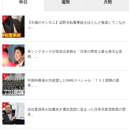
昨日
週間
月間
1
【今週のサンモニ】辺野古転覆事故をほとんど報道してこなか
っ...
2
米シンクタンクが安倍元首相を「日本の歴史上最も偉大な首
相、...
3
中国外務省が大絶賛したNHKスペシャル「７３１部隊の真
実」...
4
志位委員長が誤魔化す優生思想に染まった日本共産党暗黒の歴
史...