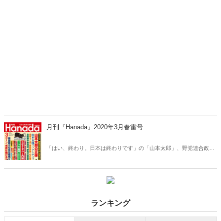
月刊『Hanada』2020年3月春雷号
「はい、終わり。日本は終わりです」の「山本太郎」、野党連合政権
を目指す「共産党」、逃げ恥「ゴーン」、韓国最大の反日組織
「VANK」、皇室を歪める「内閣法制局」、野党の「軍事音痴」、暴
飲暴食が止まらない「金正恩」、無能の帝王「習近平」、主権を守っ
た「台湾」、「除染詐欺」の広告塔「森ゆうこ」、反日種族主義代表
幹事(？)の「青木理」など、3月号も話題の記事が満載！「なんでも反
ランキング
対」の野党やメディアに代わって、重要課題を提起！読みたい記事
が、ここにはある！