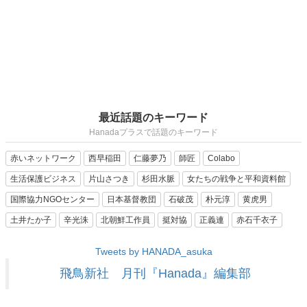
最近話題のキーワード
Hanadaプラスで話題のキーワード
赤いネットワーク
西早稲田
仁藤夢乃
師匠
Colabo
生活保護ビジネス
片山さつき
杉田水脈
女たちの戦争と平和資料館
国際協力NGOセンター
日本基督教団
石破茂
朴元淳
黄虎男
土井たか子
辛光洙
北朝鮮工作員
挺対協
正義連
赤石千衣子
Tweets by HANADA_asuka
飛鳥新社 月刊『Hanada』編集部