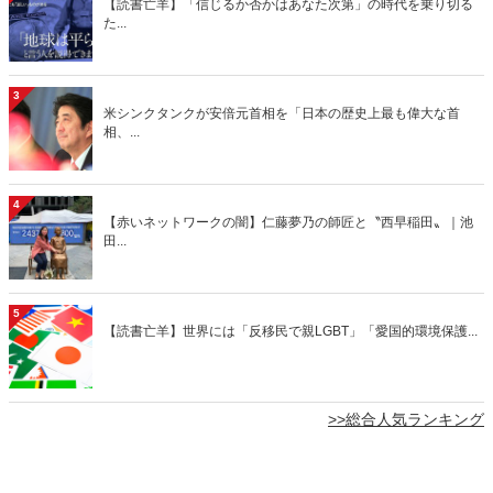
【読書亡羊】「信じるか否かはあなた次第」の時代を乗り切る
た...
3
米シンクタンクが安倍元首相を「日本の歴史上最も偉大な首
相、...
4
【赤いネットワークの闇】仁藤夢乃の師匠と〝西早稲田〟｜池
田...
5
【読書亡羊】世界には「反移民で親LGBT」「愛国的環境保護...
>>総合人気ランキング