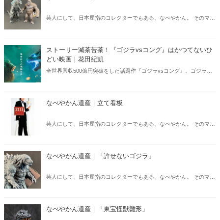
芸人にして、日本屈指のコレクターでもある、なべやかん。 そのマニ
アックなコレクションを紹介する月刊『Hanada』の好評連載「なべや
かん遺産」がますますパワーアップして「Hanadaプラス」にお引越
し！ 今回は「ゴジラvs.コング」！
ストーリー滅茶苦茶！『ゴジラvsコング』はかつてないひ
どい映画｜花田紀凱
全世界興収500億円突破をした話題作『ゴジラvsコング』。ゴジラ好
きの花田編集長は期待を膨らませ、封切り早々、映画館に向かった
が……あまりのひどさに物申す！
なべやかん遺産｜立て看板
芸人にして、日本屈指のコレクターでもある、なべやかん。 そのマニ
アックなコレクションを紹介する月刊『Hanada』の好評連載「なべや
かん遺産」がますますパワーアップして「Hanadaプラス」にお引越
し！ 今回は「立て看板」！
なべやかん遺産｜「許せないゴジラ」
芸人にして、日本屈指のコレクターでもある、なべやかん。 そのマニ
アックなコレクションを紹介する月刊『Hanada』の好評連載「なべや
かん遺産」がますますパワーアップして「Hanadaプラス」にお引越
し！ 今回は「許せないゴジラ」！
なべやかん遺産｜「東宝怪獣雛形」