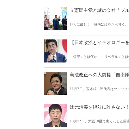
うつつを抜かし、国益そっちのけで先
醜い。
立憲民主党と謎の会社「ブ
他人に厳しく、身内にはやたら甘く、
れより遥かに大きな金額が党から投入
CLP事件の際に少し報じられたもの
Twitterより）
【日本政治とイデオロギーを
「保守」とは何か。「リベラル」とは
ーを適正に問う実質的な議論は行われ
のイデオロギーを再チェックすること
憲法改正への大前提「自衛
11月7日、玉木雄一郎代表はツイッ
ことに気づかないと、野党が多くの国
も取れない」と言われながらも、「改
た立憲民主党とは何が違うのか。2021
（※肩書等は当時のママ）。
辻元清美を絶対に許さない
10月27日、大阪10区で出くわした
て、辻元清美氏は「私は鈴木宗男さん