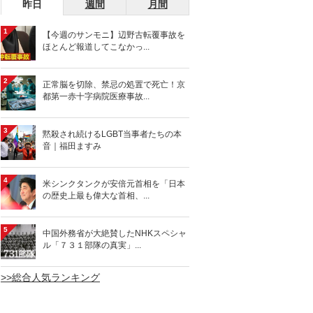
昨日
週間
月間
1
【今週のサンモニ】辺野古転覆事故を
ほとんど報道してこなかっ...
2
正常脳を切除、禁忌の処置で死亡！京
都第一赤十字病院医療事故...
3
黙殺され続けるLGBT当事者たちの本
音｜福田ますみ
4
米シンクタンクが安倍元首相を「日本
の歴史上最も偉大な首相、...
5
中国外務省が大絶賛したNHKスペシャ
ル「７３１部隊の真実」...
>>総合人気ランキング