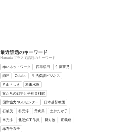
最近話題のキーワード
Hanadaプラスで話題のキーワード
赤いネットワーク
西早稲田
仁藤夢乃
師匠
Colabo
生活保護ビジネス
片山さつき
杉田水脈
女たちの戦争と平和資料館
国際協力NGOセンター
日本基督教団
石破茂
朴元淳
黄虎男
土井たか子
辛光洙
北朝鮮工作員
挺対協
正義連
赤石千衣子