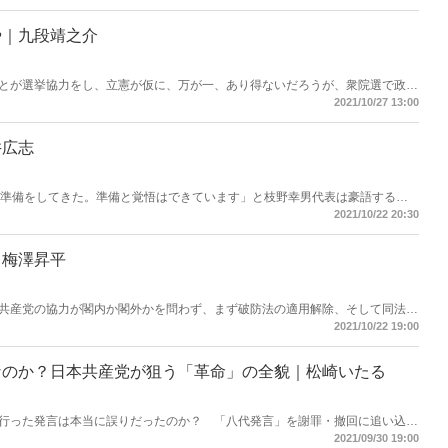
辻元氏の落選は、当然の帰結だ。
や｜九段靖之介
とが選挙協力をし、立憲が仮に、万が一、あり得ないだろうが、衆院選で政権
からの協力」を行うことで合意。いまや「立憲共産党」とも言われているが、
2021/10/27 13:00
党の権力構図だった――。
井広志
間準備をしてきた。準備と覚悟はできています」と枝野幸男代表は豪語する
らも見当たらず、政治理念も感じられず、そこにあるのは市民団体臭と左翼臭
2021/10/22 20:30
、共産党と組む「立憲共産党」はもっと悪夢だ。
｜梅澤昇平
共産党の協力が閣内か閣外かを問わず、まず破防法の適用解除、そして同法の
目に見えている。立憲は応じるだろう。共産党が政権に入れば、日米安保体制
2021/10/22 19:00
許してはならない。
なのか？日本共産党が狙う「革命」の全貌｜松崎いたる
行った発言は本当に誤りだったのか？ 「八代発言」を謝罪・撤回に追い込む
産党と「独裁者」志位和夫委員長。元共産党委員の松崎いたる氏が日本共産党
2021/09/30 19:00