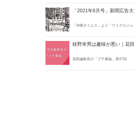
の「革命」の真実を全て暴く！
「2021年8月号」新聞広告
「沖縄タイムス」より「ウイグルジェ
広告がおもしろければ、雑誌もおもし
にはある！
枝野幸男は趣味が悪い｜花
花田編集長の「プチ暴論」第47回