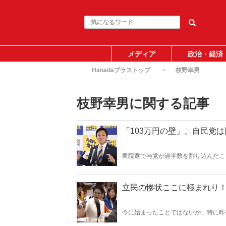
メディア
政治・経済
Hanadaプラストップ
枝野幸男
枝野幸男に関する記事
「103万円の壁」、自民党
衆院選で与党が過半数を割り込んだこ
10、野党7」と大きく変化した――
産経新聞社）
立民の惨状ここに極まれり！
今に始まったことではないが、特に昨
る。学級崩壊ならぬ政党崩壊の道を着