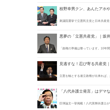
「事実でない誹謗中傷」を繰り返した
枝野幸男クン、あんたアホ
衆議院選挙で立憲民主党と日本共産党
を取ったら、共産党は「限定的な閣外
この合意から想起するのは、ソ連共産
悪夢の「立憲共産党」｜坂
「政権の準備は整っています。10年
が、実態はどうなのか。国家観のかけ
だけ――。民主党政権は悪夢だったが
見逃すな！忍び寄る共産党
立憲を軸とする連立政権が出来れば、
廃止、公安調査庁の改廃へと進むのは
は持つまい。こんな危ない政権取りを
「八代弁護士発言」はデマ
巨弾論文一挙掲載！八代英輝弁護士が
裏で「革命」の本質をひた隠す日本共