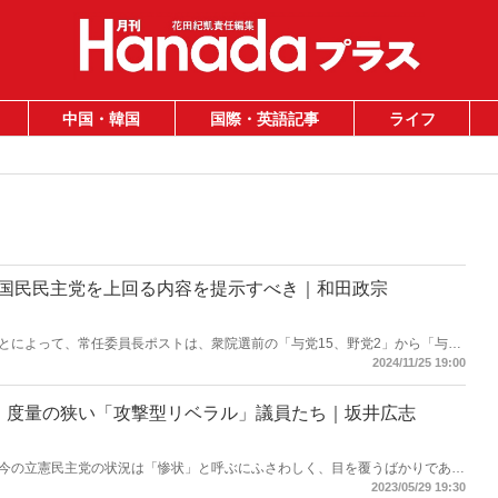
中国・韓国
国際・英語記事
ライフ
は国民民主党を上回る内容を提示すべき｜和田政宗
とによって、常任委員長ポストは、衆院選前の「与党15、野党2」から「与党
。このような厳しい状況のなか、自民党はいま何をすべきなのか。（写真提供／
2024/11/25 19:00
 度量の狭い「攻撃型リベラル」議員たち｜坂井広志
今の立憲民主党の状況は「惨状」と呼ぶにふさわしく、目を覆うばかりであ
々と歩んでいるようにしか見えず、その動きは加速すらしている。党内抗争に
2023/05/29 19:30