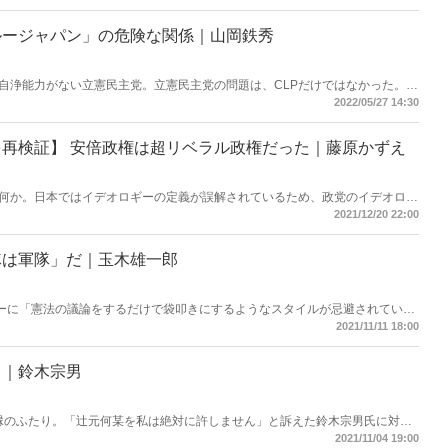
進7ヵ国首脳会議（G7広島サミット）をこき下ろす――。その姿はあまりにも
ルージャパン」の危険な関係｜山岡鉄秀
自浄能力がない立憲民主党。立憲民主党の問題は、CLPだけではなかった。こ
されている謎の会社が存在したのだ。それが、ブルージャパンという会社だ。
2022/05/27 14:30
の、なぜ主流メディアはこの問題を追及しないのか。（サムネイルは辻元清美
再検証】 安倍政権は超リベラル政権だった｜藤原かずえ
何か。日本ではイデオロギーの定義が誤解されているため、政党のイデオロギ
てこなかった。政治の根本的な問題点を解決するために、いまこそ、主要政党
2021/12/20 22:00
が重要だ。
隊は軍隊」だ｜玉木雄一郎
ターに「憲法の議論をするだけで袋叩きにするようなスタイルが忌避されている
民、特に若い世代に支持されることはないでしょう」と投稿。「比例は1議席
2021/11/11 18:00
革中道」「対決より解決」の立場を貫き、選挙で躍進した国民民主党。惨敗し
年2月号（2020年12月21日発売）に掲載されたインタビューを特別公開！
！｜鈴木宗男
因縁のふたり。「辻元何某を私は絶対に許しません」と訴えた鈴木宗男氏に対し
を愛していますよ。好きですよ」。神聖なる国会の場で「意味のない質問」
2021/11/04 19:00