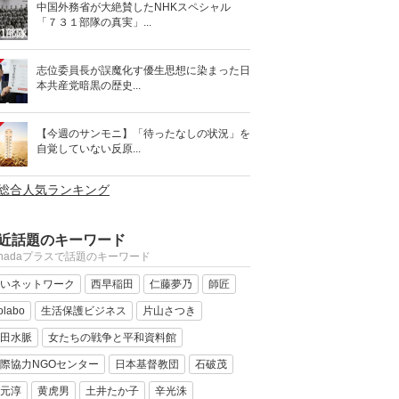
中国外務省が大絶賛したNHKスペシャル
「７３１部隊の真実」...
志位委員長が誤魔化す優生思想に染まった日
本共産党暗黒の歴史...
【今週のサンモニ】「待ったなしの状況」を
自覚していない反原...
>総合人気ランキング
近話題のキーワード
anadaプラスで話題のキーワード
いネットワーク
西早稲田
仁藤夢乃
師匠
olabo
生活保護ビジネス
片山さつき
田水脈
女たちの戦争と平和資料館
際協力NGOセンター
日本基督教団
石破茂
元淳
黄虎男
土井たか子
辛光洙