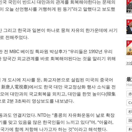
3
대한민국 국민이 반드시 대만과의 관계를 회복해야한다는 문제의
것이 오늘 선언행사를 거행하게 된 동기”라고 말했다고 보도했
4
대만 그리고 한국과 일본이 하나로 뭉쳐 자유의 한가운데에 서기
로 전해주었다.
5
전 MBC 베이징 특파원 박상후가 “우리들은 1992년 우리
 양국간 외교관계를 바로 회복해야된다는 것을 알리기 위해
>
最
여 개 도시에 지사를 둔, 화교자본으로 설립된 미국의 중국어
H
evision, 新唐人電視臺)에서도 한국 대만 국교정상화 행사 소식을 전
들이 모여 대만과의 국교회복을 외치고, 대만을 한껏 높이다(韓集
赤
로 2분 3초짜리 영상보도를 내보냈다.
C
杉
동과도 연결지었다. NTD는 “홍콩의 자유화운동이 날로 확장
国
를 맞고 있음을 많은 한국인들이 느끼고 있다”며, “아울러,
가에 함께 저항해 나가고자 하는 것”이라고 해석했다.
朴