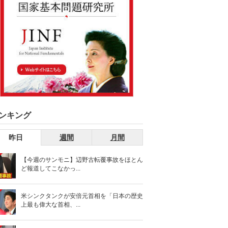
ンキング
昨日
週間
月間
【今週のサンモニ】辺野古転覆事故をほとん
ど報道してこなかっ...
米シンクタンクが安倍元首相を「日本の歴史
上最も偉大な首相、...