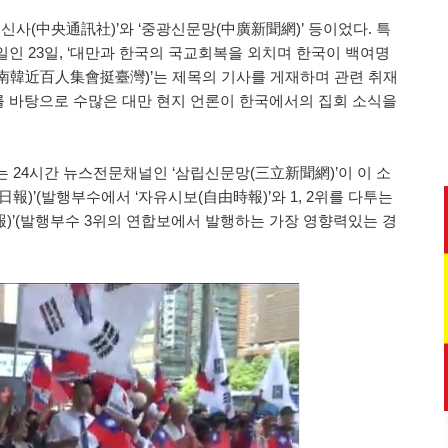
신사(中央通訊社)’와 ‘중광신문망(中廣新聞網)’ 등이었다. 특
인 23일, ‘대만과 한국의 국교회복을 외치며 한국이 백여명
南韓近百人集會挺臺灣)’는 제목의 기사를 게재하며 관련 취재
 바탕으로 수많은 대만 현지 언론이 한국에서의 집회 소식을
 24시간 뉴스전문채널인 ‘삼립신문망(三立新聞網)’이 이 소
報)’(발행부수에서 ‘자유시보(自由時報)’와 1, 2위를 다투는
報)’(발행부수 3위의 연합보에서 발행하는 가장 영향력있는 경