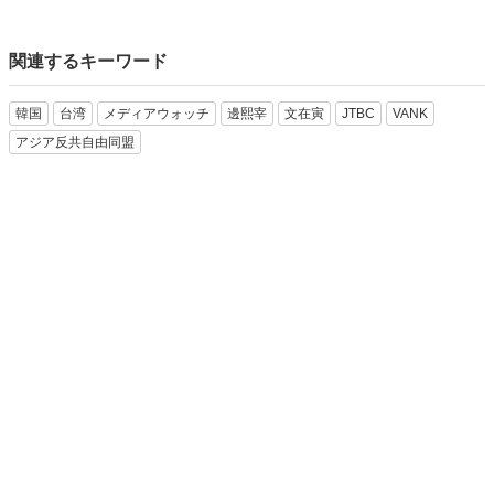
関連するキーワード
韓国
台湾
メディアウォッチ
邊熙宰
文在寅
JTBC
VANK
アジア反共自由同盟