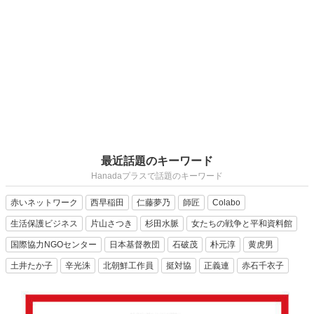
最近話題のキーワード
Hanadaプラスで話題のキーワード
赤いネットワーク
西早稲田
仁藤夢乃
師匠
Colabo
生活保護ビジネス
片山さつき
杉田水脈
女たちの戦争と平和資料館
国際協力NGOセンター
日本基督教団
石破茂
朴元淳
黄虎男
土井たか子
辛光洙
北朝鮮工作員
挺対協
正義連
赤石千衣子