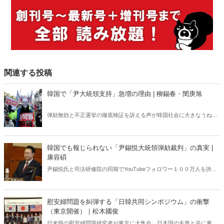
関連する投稿
韓国で「尹大統領支持」急増の理由 | 柳錫春・閔庚旭
弾劾無効と不正選挙の徹底検証を訴える声が韓国社会に大きなうねり
を巻き起こしている。いま韓国で何が起きているのか？ 韓国の外
交・安保に生じた空白は今後、日韓関係にどのような影響を及ぼすの
か？ 韓国政治に精通する柳錫春元延世大学教授と、公明選挙大韓党
韓国でも報じられない「尹錫悦大統領弾劾裁判」の真実 |
の閔庚旭代表が緊急独占対談で語り合った。
康容碩
尹錫悦氏と司法研修院の同期でYouTubeフォロワー１００万人を誇る
人気弁護士が独占インタビューで明かした「大統領弾劾裁判」の全
貌。
慰安婦問題を糾弾する「日韓共同シンポジウム」の衝撃
（東京開催）｜松木國俊
日米韓の慰安婦問題研究者が東京に大集合。日本国の名誉と共に東ア