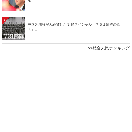
相、...
5
中国外務省が大絶賛したNHKスペシャル「７３１部隊の真
実」...
>>総合人気ランキング