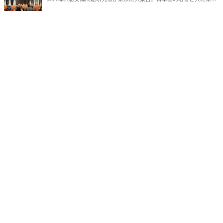
ジアの安全保障にかかわる極めて重大なテーマ、慰安婦問題の完全解
決に至る道筋を多角的に明らかにする！シンポジウムの模様を登壇者
の一人である松木國俊氏が完全レポート、一挙大公開。これを読めば
慰安婦の真実が全て分かる！