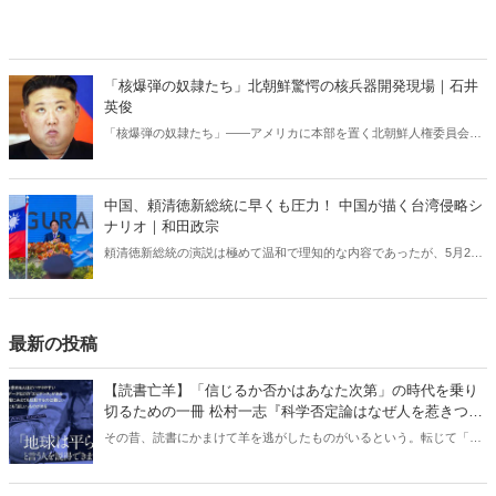
「核爆弾の奴隷たち」北朝鮮驚愕の核兵器開発現場｜石井
英俊
「核爆弾の奴隷たち」――アメリカに本部を置く北朝鮮人権委員会が
発表した報告書に記された衝撃的な内容。アメリカや韓国では話題に
なっているが、日本ではなぜか全く知られていない。核開発を進める
独裁国家で実施されている「現代の奴隷制度」の実態。
中国、頼清徳新総統に早くも圧力！ 中国が描く台湾侵略シ
ナリオ｜和田政宗
頼清徳新総統の演説は極めて温和で理知的な内容であったが、5月23
日、中国による台湾周辺海域全域での軍事演習開始により、事態は一
気に緊迫し始めた――。
最新の投稿
【読書亡羊】「信じるか否かはあなた次第」の時代を乗り
切るための一冊 松村一志『科学否定論はなぜ人を惹きつけ
るのか』（ちくま新書）｜梶原麻衣子
その昔、読書にかまけて羊を逃がしたものがいるという。転じて「読
書亡羊」は「重要なことを忘れて、他のことに夢中になること」を指
す四字熟語になった。だが時に仕事を放り出してでも、読むべき本が