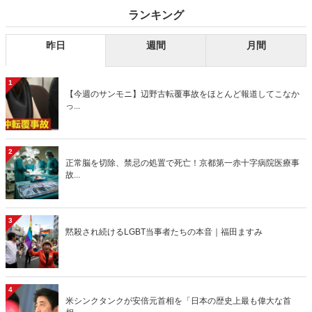
ランキング
昨日
週間
月間
1
【今週のサンモニ】辺野古転覆事故をほとんど報道してこなか
っ...
2
正常脳を切除、禁忌の処置で死亡！京都第一赤十字病院医療事
故...
3
黙殺され続けるLGBT当事者たちの本音｜福田ますみ
4
米シンクタンクが安倍元首相を「日本の歴史上最も偉大な首