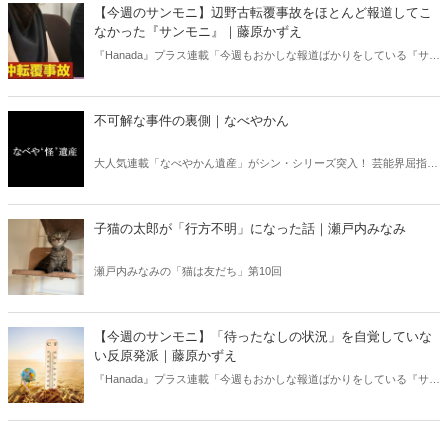
ある。元月刊『Hanada』編集部員のライター・梶原がお送りする時事
【今週のサンモニ】辺野古転覆事故をほとんど報道してこ
書評！
なかった『サンモニ』｜藤原かずえ
『Hanada』プラス連載「今週もおかしな報道ばかりをしている『サン
デーモーニング』を藤原かずえさんがデータとロジックで滅多斬
り」、略して【今週のサンモニ】。
不可解な事件の裏側｜なべやかん
大人気連載「なべやかん遺産」がシン・シリーズ突入！ 芸能界屈指の
コレクターであり、都市伝説、オカルト、スピリチュアルな話題が大
好きな芸人・なべやかんが蒐集した選りすぐりの「怪」な話を紹介！
信じるか信じないかは、あなた次第！ 芸能ニュース
子猫の太郎が「行方不明」になった話｜瀬戸内みなみ
瀬戸内みなみの「猫は友だち」第10回
【今週のサンモニ】「待ったなしの状況」を自覚していな
い反原発派｜藤原かずえ
『Hanada』プラス連載「今週もおかしな報道ばかりをしている『サン
デーモーニング』を藤原かずえさんがデータとロジックで滅多斬
り」、略して【今週のサンモニ】。