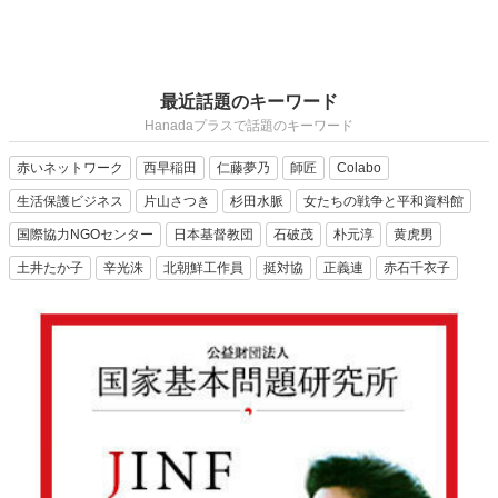
最近話題のキーワード
Hanadaプラスで話題のキーワード
赤いネットワーク
西早稲田
仁藤夢乃
師匠
Colabo
生活保護ビジネス
片山さつき
杉田水脈
女たちの戦争と平和資料館
国際協力NGOセンター
日本基督教団
石破茂
朴元淳
黄虎男
土井たか子
辛光洙
北朝鮮工作員
挺対協
正義連
赤石千衣子