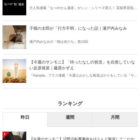
大人気連載「なべやかん遺産」がシン・シリーズ突入！ 芸能界屈指の
コレクターであり、都市伝説、オカルト、スピリチュアルな話題が大
好きな芸人・なべやかんが蒐集した選りすぐりの「怪」な話を紹介！
信じるか信じないかは、あなた次第！ 芸能ニュース
子猫の太郎が「行方不明」になった話｜瀬戸内みなみ
瀬戸内みなみの「猫は友だち」第10回
【今週のサンモニ】「待ったなしの状況」を自覚していな
い反原発派｜藤原かずえ
『Hanada』プラス連載「今週もおかしな報道ばかりをしている『サン
デーモーニング』を藤原かずえさんがデータとロジックで滅多斬
り」、略して【今週のサンモニ】。
ランキング
昨日
週間
月間
1
【今週のサンモニ】辺野古転覆事故をほとんど報道してこなか