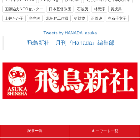
国際協力NGOセンター
日本基督教団
石破茂
朴元淳
黄虎男
土井たか子
辛光洙
北朝鮮工作員
挺対協
正義連
赤石千衣子
Tweets by HANADA_asuka
飛鳥新社 月刊『Hanada』編集部
記事一覧
キーワード一覧