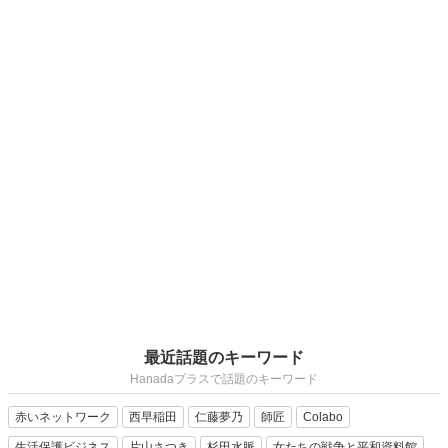
最近話題のキーワード
Hanadaプラスで話題のキーワード
赤いネットワーク
西早稲田
仁藤夢乃
師匠
Colabo
生活保護ビジネス
片山さつき
杉田水脈
女たちの戦争と平和資料館