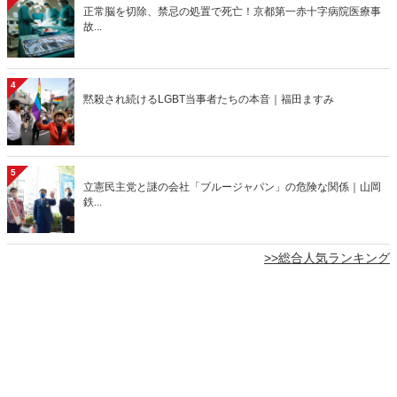
正常脳を切除、禁忌の処置で死亡！京都第一赤十字病院医療事
故...
4
黙殺され続けるLGBT当事者たちの本音｜福田ますみ
5
立憲民主党と謎の会社「ブルージャパン」の危険な関係｜山岡
鉄...
>>総合人気ランキング