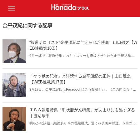
金平茂紀に関する記事
“報道テロリスト”金平茂紀に与えられた使命｜山口敬之【W
EB連載第18回】
9月一杯で「報道特集」のキャスターを降板させられた金平茂紀氏。
金平氏とは一体どういう人物なのか。かつてともに仕事をした山口敬
之さんが金平氏の本性を暴く！
「ケツ舐め記者」と誹謗する金平茂紀の正体｜山口敬之
【WEB連載第17回】
9月17日、金平茂紀氏はFacebookにこう投稿した。《この国にも「ケ
ツ舐め記者」という連中が少なからず棲息していて、権力者、独裁
者、ご主人様の局所を舐めて、その対価として「ご褒美」をもらっ
て、それを得意げに広報し、「独自」「スクープ」とかのワッペンを
ＴＢＳ報道特集「甲状腺がん特集」があまりにも酷すぎる
自分で貼りつけて（中略）男性にも女性にも、もちろんいます、「ケ
｜渡辺康平
ツ舐め記者」は》。金平氏は、一体何様のつもりなのか。
明らかな誤報、結論ありきの番組構成、驚くべき偏向報道。５月21日
に放送されたＴＢＳ「報道特集」があまりにも酷すぎる！福島が受け
る深刻な風評被害。こんなことが許されていいのか。