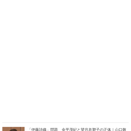
「伊藤詩織」問題 金平茂紀と望月衣塑子の正体｜山口敬