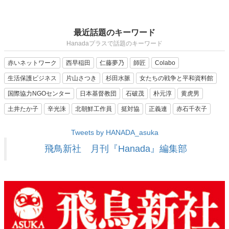
最近話題のキーワード
Hanadaプラスで話題のキーワード
赤いネットワーク
西早稲田
仁藤夢乃
師匠
Colabo
生活保護ビジネス
片山さつき
杉田水脈
女たちの戦争と平和資料館
国際協力NGOセンター
日本基督教団
石破茂
朴元淳
黄虎男
土井たか子
辛光洙
北朝鮮工作員
挺対協
正義連
赤石千衣子
Tweets by HANADA_asuka
飛鳥新社 月刊『Hanada』編集部