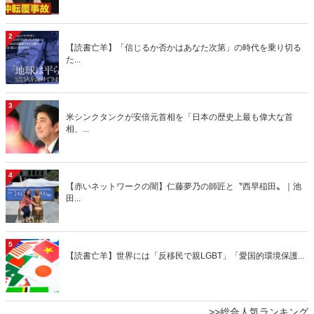
2
【読書亡羊】「信じるか否かはあなた次第」の時代を乗り切る
た...
3
米シンクタンクが安倍元首相を「日本の歴史上最も偉大な首
相、...
4
【赤いネットワークの闇】仁藤夢乃の師匠と〝西早稲田〟｜池
田...
5
【読書亡羊】世界には「反移民で親LGBT」「愛国的環境保護...
>>総合人気ランキング