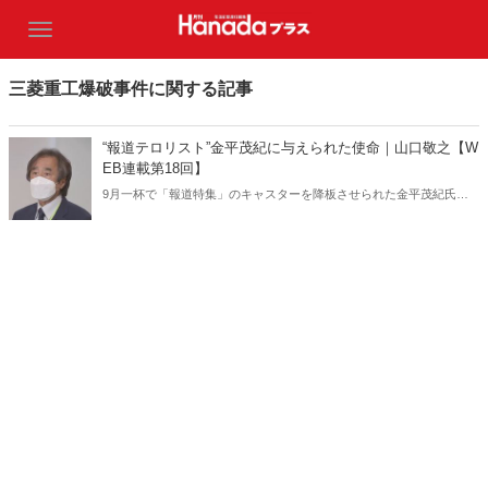
三菱重工爆破事件に関する記事
“報道テロリスト”金平茂紀に与えられた使命｜山口敬之【W
EB連載第18回】
9月一杯で「報道特集」のキャスターを降板させられた金平茂紀氏。
金平氏とは一体どういう人物なのか。かつてともに仕事をした山口敬
之さんが金平氏の本性を暴く！