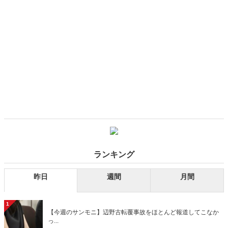
ランキング
昨日
週間
月間
1
【今週のサンモニ】辺野古転覆事故をほとんど報道してこなか
っ...