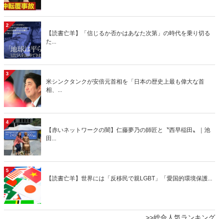
2
【読書亡羊】「信じるか否かはあなた次第」の時代を乗り切る
た...
3
米シンクタンクが安倍元首相を「日本の歴史上最も偉大な首
相、...
4
【赤いネットワークの闇】仁藤夢乃の師匠と〝西早稲田〟｜池
田...
5
【読書亡羊】世界には「反移民で親LGBT」「愛国的環境保護...
>>総合人気ランキング