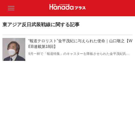
東アジア反日武装戦線に関する記事
“報道テロリスト”金平茂紀に与えられた使命｜山口敬之【W
EB連載第18回】
9月一杯で「報道特集」のキャスターを降板させられた金平茂紀氏。
金平氏とは一体どういう人物なのか。かつてともに仕事をした山口敬
之さんが金平氏の本性を暴く！