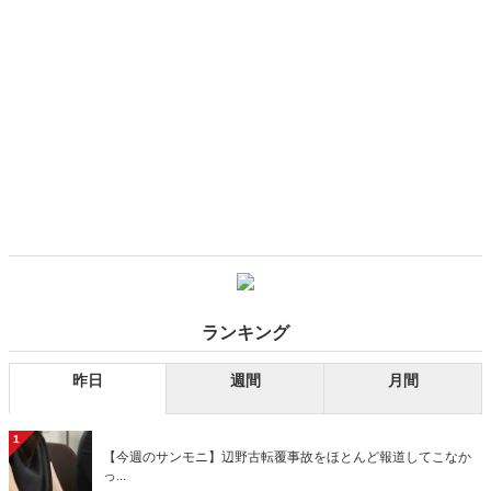
ランキング
昨日
週間
月間
1
【今週のサンモニ】辺野古転覆事故をほとんど報道してこなか
っ...