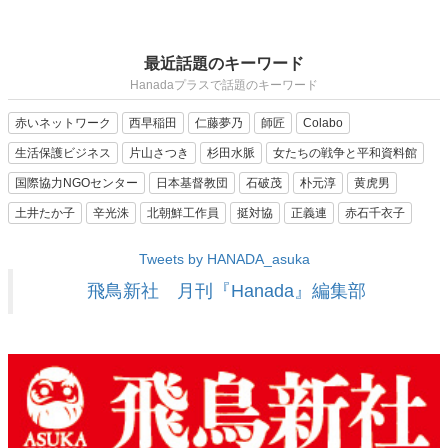
最近話題のキーワード
Hanadaプラスで話題のキーワード
赤いネットワーク
西早稲田
仁藤夢乃
師匠
Colabo
生活保護ビジネス
片山さつき
杉田水脈
女たちの戦争と平和資料館
国際協力NGOセンター
日本基督教団
石破茂
朴元淳
黄虎男
土井たか子
辛光洙
北朝鮮工作員
挺対協
正義連
赤石千衣子
Tweets by HANADA_asuka
飛鳥新社 月刊『Hanada』編集部