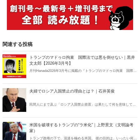
関連する投稿
トランプのマドゥロ拘束 国際法では悪を倒せない｜黒井
文太郎【2026年3月号】
月刊Hanada2026年3月号に掲載の『トランプのマドゥロ拘束 国際法
では悪を倒せない｜黒井文太郎【2026年3月号】』の内容をAIを使っ
て要約・紹介。
夫婦でロシア入国禁止の理由とは？｜石井英俊
民間人にまで及ぶ「ロシア入国禁止措置」は果たして何を意味してい
るのか？ ロシアの「弱点」を世界が共有すべきだ。
米国を破壊するトランプの“ラ米化”｜上野景文（文明論考
家）
トランプ政権の下で、混迷を極める米国。 彼の目的は、いったい何の