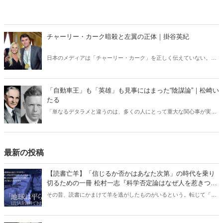
チャーリー・カーク暗殺と左翼の正体｜掛谷英紀
日本のメディアは「チャーリー・カーク」を正しく伝えていない。カ
ーク暗殺のあと、左翼たちの正体が露わになる事態が相次いでいる
が、それも日本では全く報じられない。「米国の分断」との安易な解
釈では絶対にわからない「チャーリー・カーク」現象の本質。
「自動車王」も「英雄」も見事にはまった“陰謀論”｜松崎い
たる
「単なるデタラメと違うのは、多くの人にとって重大な関心事が実際
に起きており、その原因について、一見もっともらしい『説得力』の
ある説明がされることである」――あの偉人たちもはまってしまった
危険な誘惑の世界。その原型をたどると……。
最新の投稿
【読書亡羊】「信じるか否かはあなた次第」の時代を乗り
切るための一冊 松村一志『科学否定論はなぜ人を惹きつけ
るのか』（ちくま新書）｜梶原麻衣子
その昔、読書にかまけて羊を逃がしたものがいるという。転じて「読
書亡羊」は「重要なことを忘れて、他のことに夢中になること」を指
す四字熟語になった。だが時に仕事を放り出してでも、読むべき本が
ある。元月刊『Hanada』編集部員のライター・梶原がお送りする時事