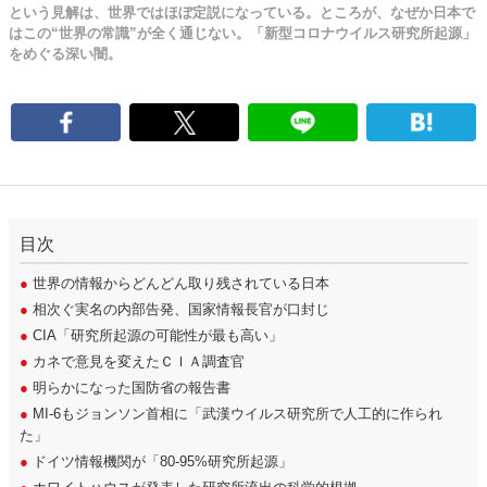
という見解は、世界ではほぼ定説になっている。ところが、なぜか日本で
はこの“世界の常識”が全く通じない。「新型コロナウイルス研究所起源」
をめぐる深い闇。
目次
●
世界の情報からどんどん取り残されている日本
●
相次ぐ実名の内部告発、国家情報長官が口封じ
●
CIA「研究所起源の可能性が最も高い」
●
カネで意見を変えたＣＩＡ調査官
●
明らかになった国防省の報告書
●
MI-6もジョンソン首相に「武漢ウイルス研究所で人工的に作られ
た」
●
ドイツ情報機関が「80-95%研究所起源」