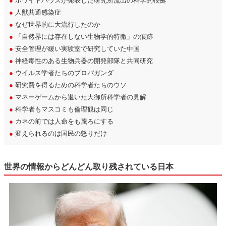
●
ホワイトハウスが発表した研究所流出の科学的根拠
●
人獣共通感染症
●
なぜ世界的に大流行したのか
●
「自然界には存在しない生物学的特徴」の痕跡
●
安全管理が緩い実験室で研究していた中国
●
神経毒性のある生物兵器の開発部隊と共同研究
●
ウイルス学者たちのプロパガンダ
●
研究費を得るための科学者たちのウソ
●
マネーゲームから退いた大御所科学者の見解
●
科学者もマスコミも倫理観は同じ
●
カネの前では人命をも蔑ろにする
●
変えられるのは国民の怒りだけ
世界の情報からどんどん取り残されている日本