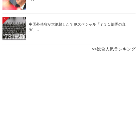
5
中国外務省が大絶賛したNHKスペシャル「７３１部隊の真
実」...
>>総合人気ランキング