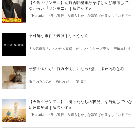
【今週のサンモニ】辺野古転覆事故をほとんど報道してこ
書評！
なかった『サンモニ』｜藤原かずえ
『Hanada』プラス連載「今週もおかしな報道ばかりをしている『サン
デーモーニング』を藤原かずえさんがデータとロジックで滅多斬
り」、略して【今週のサンモニ】。
不可解な事件の裏側｜なべやかん
大人気連載「なべやかん遺産」がシン・シリーズ突入！ 芸能界屈指の
コレクターであり、都市伝説、オカルト、スピリチュアルな話題が大
好きな芸人・なべやかんが蒐集した選りすぐりの「怪」な話を紹介！
信じるか信じないかは、あなた次第！ 芸能ニュース
子猫の太郎が「行方不明」になった話｜瀬戸内みなみ
瀬戸内みなみの「猫は友だち」第10回
【今週のサンモニ】「待ったなしの状況」を自覚していな
い反原発派｜藤原かずえ
『Hanada』プラス連載「今週もおかしな報道ばかりをしている『サン
デーモーニング』を藤原かずえさんがデータとロジックで滅多斬
り」、略して【今週のサンモニ】。