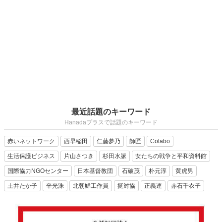
最近話題のキーワード
Hanadaプラスで話題のキーワード
赤いネットワーク
西早稲田
仁藤夢乃
師匠
Colabo
生活保護ビジネス
片山さつき
杉田水脈
女たちの戦争と平和資料館
国際協力NGOセンター
日本基督教団
石破茂
朴元淳
黄虎男
土井たか子
辛光洙
北朝鮮工作員
挺対協
正義連
赤石千衣子