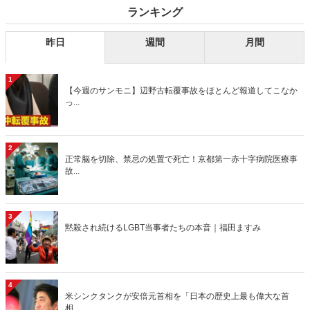
ランキング
昨日
週間
月間
1
【今週のサンモニ】辺野古転覆事故をほとんど報道してこなか
っ...
2
正常脳を切除、禁忌の処置で死亡！京都第一赤十字病院医療事
故...
3
黙殺され続けるLGBT当事者たちの本音｜福田ますみ
4
米シンクタンクが安倍元首相を「日本の歴史上最も偉大な首
相、...