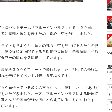
3
4
アクロバットチーム「ブルーインパルス」が５月２９日に、
事者に感謝と敬意を表すため、都心上空を飛行しました。
5
フライトを見ようと、晴天の都心上空を見上げる人たちの姿
は、感染症指定病院である自衛隊中央病院、墨東病院、荏原
>
京タワーの周辺を２周飛行しています。
最
、高度約３０００フィートで飛行しました。都心での飛行は
H
別れを告げるイベント以来、６年ぶりです。
赤
C
々や頑張っている多くの方々から、「感動した」 「ありが
声をいただきました。一方、ブルーインパルスによる医療従
杉
、ほとんどの国民が好意的にとらえているにもかかわらず、
国
たちがいます。
朴