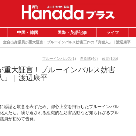
中国・韓国
国際・英語記事
ライフ
空自出身議員が重大証言！ブルーインパルス妨害工作の「真犯人」｜渡辺康平
ブルーインパルス(1)
自衛隊(46)
政治(105)
が重大証言！ブルーインパルス妨害
人」｜渡辺康平
に感謝と敬意を表すため、都心上空を飛行したブルーインパル
化人たち。繰り返される組織的な妨害活動など知られざるブル
議員が初めて告発。