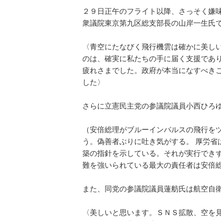
２９日正午のフライト以降、さっそく嫌
衆議院東京第九区総支部長の山岸一生氏
〈青空にたなびく飛行機雲は確かに美し
のは、確実に私たちの手に届く支援であ
疲れさまでした。政府が本当になすべき
した〉
さらに立憲民主党の参議院議員小西ひろ
（安倍総理がブルーインパルスの飛行を
う。偽善者ぶりに吐き気がする。 厚労省
築の指針を示している。それが実行でき
難を強いられている最大の責任者は安
また、同党の参議院議員蓮舫氏は航空自
〈美しいと思います。ＳＮＳ拡散、空を