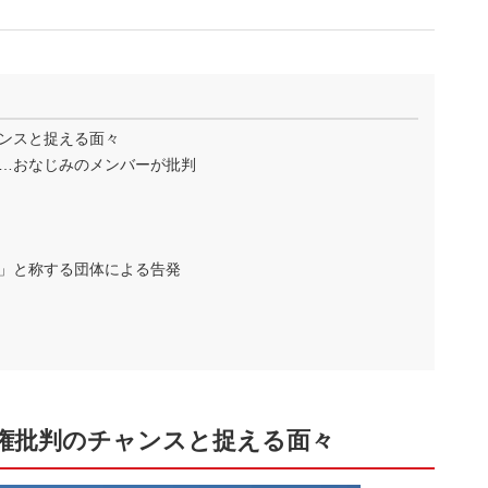
ンスと捉える面々
…おなじみのメンバーが批判
」と称する団体による告発
権批判のチャンスと捉える面々