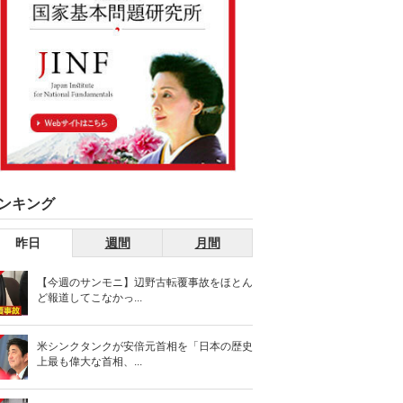
ンキング
昨日
週間
月間
【今週のサンモニ】辺野古転覆事故をほとん
ど報道してこなかっ...
米シンクタンクが安倍元首相を「日本の歴史
上最も偉大な首相、...