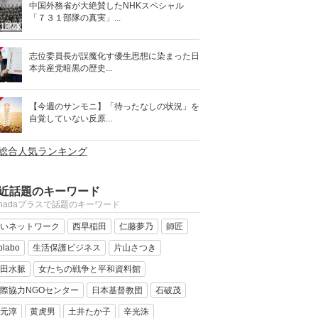
中国外務省が大絶賛したNHKスペシャル
「７３１部隊の真実」...
志位委員長が誤魔化す優生思想に染まった日
本共産党暗黒の歴史...
【今週のサンモニ】「待ったなしの状況」を
自覚していない反原...
>総合人気ランキング
近話題のキーワード
anadaプラスで話題のキーワード
いネットワーク
西早稲田
仁藤夢乃
師匠
olabo
生活保護ビジネス
片山さつき
田水脈
女たちの戦争と平和資料館
際協力NGOセンター
日本基督教団
石破茂
元淳
黄虎男
土井たか子
辛光洙