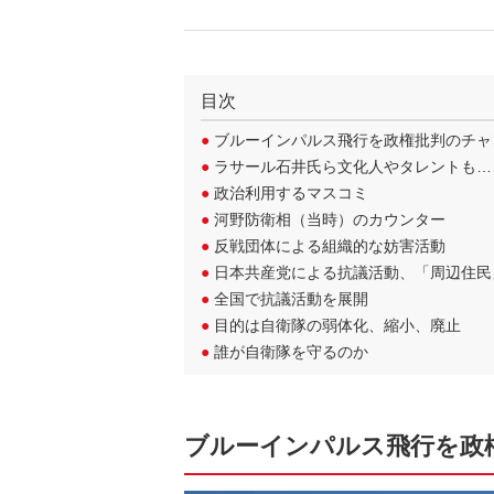
目次
●
ブルーインパルス飛行を政権批判のチャ
●
ラサール石井氏ら文化人やタレントも…
●
政治利用するマスコミ
●
河野防衛相（当時）のカウンター
●
反戦団体による組織的な妨害活動
●
日本共産党による抗議活動、「周辺住民
●
全国で抗議活動を展開
●
目的は自衛隊の弱体化、縮小、廃止
●
誰が自衛隊を守るのか
ブルーインパルス飛行を政