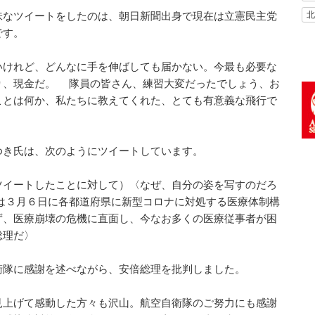
北
味なツイートをしたのは、朝日新聞出身で現在は立憲民主党
です。
いけれど、どんなに手を伸ばしても届かない。今最も必要な
り、現金だ。 隊員の皆さん、練習大変だったでしょう、お
ことは何か、私たちに教えてくれた、とても有意義な飛行で
ゆき氏は、次のようにツイートしています。
ツイートしたことに対して）〈なぜ、自分の姿を写すのだろ
は３月６日に各都道府県に新型コロナに対処する医療体制構
ず、医療崩壊の危機に直面し、今なお多くの医療従事者が困
倍総理だ〉
衛隊に感謝を述べながら、安倍総理を批判しました。
見上げて感動した方々も沢山。航空自衛隊のご努力にも感謝