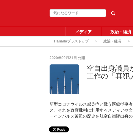
メディア
政治・経済
Hanadaプラストップ
政治・経済
2020年09月21日
公開
空自出身議員
工作の「真犯
新型コロナウイルス感染症と戦う医療従事者
ス。それを政権批判に利用するメディアや文
ーインパルス苦難の歴史を航空自衛隊出身の