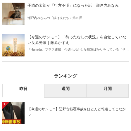
信じるか信じないかは、あなた次第！ 芸能ニュース
子猫の太郎が「行方不明」になった話｜瀬戸内みなみ
瀬戸内みなみの「猫は友だち」第10回
【今週のサンモニ】「待ったなしの状況」を自覚していな
い反原発派｜藤原かずえ
『Hanada』プラス連載「今週もおかしな報道ばかりをしている『サン
デーモーニング』を藤原かずえさんがデータとロジックで滅多斬
り」、略して【今週のサンモニ】。
ランキング
昨日
週間
月間
1
【今週のサンモニ】辺野古転覆事故をほとんど報道してこなか
っ...