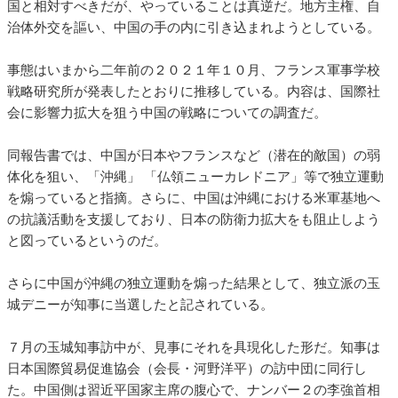
国と相対すべきだが、やっていることは真逆だ。地方主権、自
治体外交を謳い、中国の手の内に引き込まれようとしている。
事態はいまから二年前の２０２１年１０月、フランス軍事学校
戦略研究所が発表したとおりに推移している。内容は、国際社
会に影響力拡大を狙う中国の戦略についての調査だ。
同報告書では、中国が日本やフランスなど（潜在的敵国）の弱
体化を狙い、「沖縄」 「仏領ニューカレドニア」等で独立運動
を煽っていると指摘。さらに、中国は沖縄における米軍基地へ
の抗議活動を支援しており、日本の防衛力拡大をも阻止しよう
と図っているというのだ。
さらに中国が沖縄の独立運動を煽った結果として、独立派の玉
城デニーが知事に当選したと記されている。
７月の玉城知事訪中が、見事にそれを具現化した形だ。知事は
日本国際貿易促進協会（会長・河野洋平）の訪中団に同行し
た。中国側は習近平国家主席の腹心で、ナンバー２の李強首相