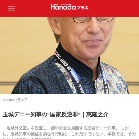
2023年07月28日
玉城デニー知事の“国家反逆罪”｜惠隆之介
「地域外交室」を設置し、媚中外交を展開する玉城デニー知事。 しか
し、玉城知事の国益を損なう行動は、これだけではない。本稿では、その