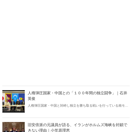
人権弾圧国家・中国との「１００年間の独立闘争」｜石井
英俊
人権弾圧国家・中国と対峙し独立を勝ち取る戦いを行っている南モン
ゴル。１００年におよぶ死闘から日本人が得るべき教訓とは何か。そ
して今年１０月、日本で内モンゴル人民党１００周年記念集会が開催
される。
旧安倍派の元議員が語る、イランがホルムズ海峡を封鎖で
きない理由｜小笠原理恵