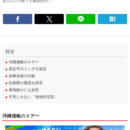
反日ぶりの数々を徹底批判！
目次
●
沖縄侵略のＸデー
●
習近平のトンデモ発言
●
知事失格の行動
●
自衛隊の要請を拒否
●
基地縮小にも反対
●
不安しかない「地域外交室」
沖縄侵略のＸデー