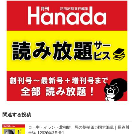
関連する投稿
ロ・中・イラン・北朝鮮 悪の枢軸四カ国大混乱｜長谷川
幸洋【2026年3月号】