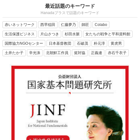
最近話題のキーワード
Hanadaプラスで話題のキーワード
赤いネットワーク
西早稲田
仁藤夢乃
師匠
Colabo
生活保護ビジネス
片山さつき
杉田水脈
女たちの戦争と平和資料館
国際協力NGOセンター
日本基督教団
石破茂
朴元淳
黄虎男
土井たか子
辛光洙
北朝鮮工作員
挺対協
正義連
赤石千衣子