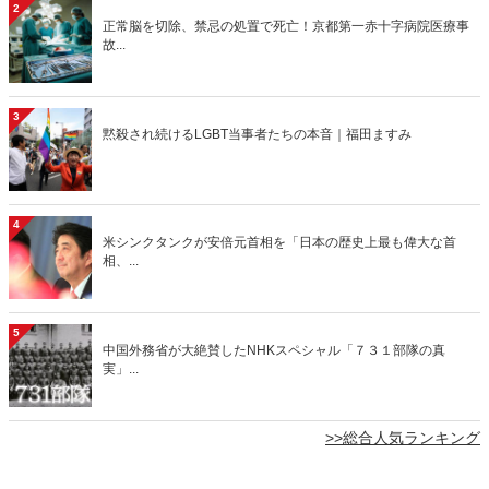
2
正常脳を切除、禁忌の処置で死亡！京都第一赤十字病院医療事
故...
3
黙殺され続けるLGBT当事者たちの本音｜福田ますみ
4
米シンクタンクが安倍元首相を「日本の歴史上最も偉大な首
相、...
5
中国外務省が大絶賛したNHKスペシャル「７３１部隊の真
実」...
>>総合人気ランキング