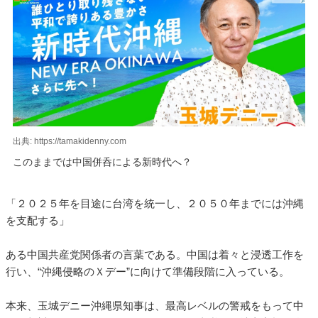
出典: https://tamakidenny.com
このままでは中国併呑による新時代へ？
「２０２５年を目途に台湾を統一し、２０５０年までには沖縄
を支配する」
ある中国共産党関係者の言葉である。中国は着々と浸透工作を
行い、“沖縄侵略のＸデー”に向けて準備段階に入っている。
本来、玉城デニー沖縄県知事は、最高レベルの警戒をもって中