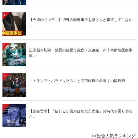
2
【今週のサンモニ】辺野古転覆事故をほとんど報道してこなか
っ...
3
正常脳を切除、禁忌の処置で死亡！京都第一赤十字病院医療事
故...
4
「トランプ・パラドックス」と高市政権の命運｜山岡鉄秀
5
【読書亡羊】「信じるか否かはあなた次第」の時代を乗り切る
た...
>>総合人気ランキング