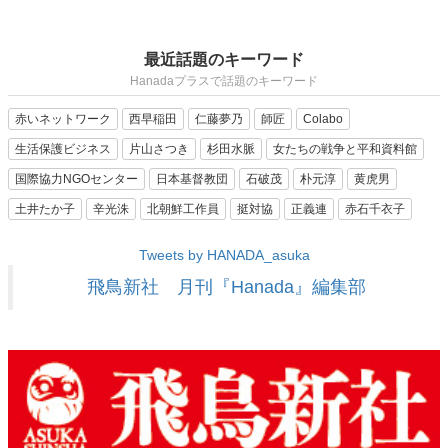
最近話題のキーワード
Hanadaプラスで話題のキーワード
赤いネットワーク
西早稲田
仁藤夢乃
師匠
Colabo
生活保護ビジネス
片山さつき
杉田水脈
女たちの戦争と平和資料館
国際協力NGOセンター
日本基督教団
石破茂
朴元淳
黄虎男
土井たか子
辛光洙
北朝鮮工作員
挺対協
正義連
赤石千衣子
Tweets by HANADA_asuka
飛鳥新社 月刊『Hanada』編集部