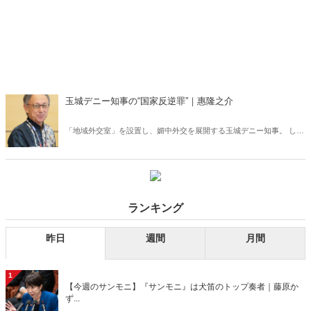
玉城デニー知事の“国家反逆罪”｜惠隆之介
「地域外交室」を設置し、媚中外交を展開する玉城デニー知事。 しか
し、玉城知事の国益を損なう行動は、これだけではない。本稿では、
その反日ぶりの数々を徹底批判！
ランキング
昨日
週間
月間
1
【今週のサンモニ】『サンモニ』は犬笛のトップ奏者｜藤原か
ず...