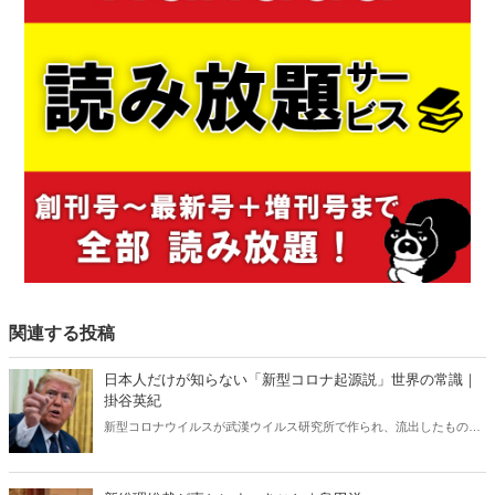
関連する投稿
日本人だけが知らない「新型コロナ起源説」世界の常識｜
掛谷英紀
新型コロナウイルスが武漢ウイルス研究所で作られ、流出したもので
あるという見解は、世界ではほぼ定説になっている。ところが、なぜ
か日本ではこの“世界の常識”が全く通じない。「新型コロナウイルス
研究所起源」をめぐる深い闇。