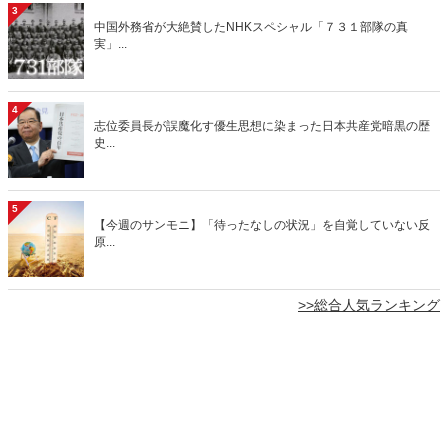
3
中国外務省が大絶賛したNHKスペシャル「７３１部隊の真
実」...
4
志位委員長が誤魔化す優生思想に染まった日本共産党暗黒の歴
史...
5
【今週のサンモニ】「待ったなしの状況」を自覚していない反
原...
>>総合人気ランキング