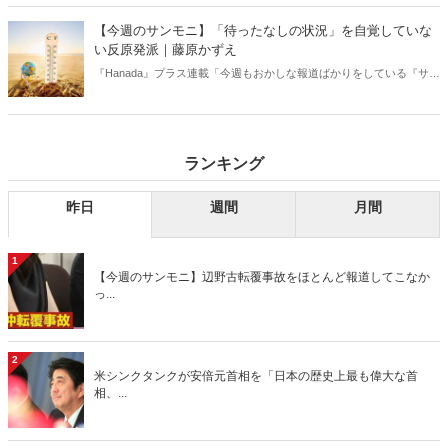
【今週のサンモニ】「待ったなしの状況」を自覚していな
い反原発派｜藤原かずえ
『Hanada』プラス連載「今週もおかしな報道ばかりをしている『サン
デーモーニング』を藤原かずえさんがデータとロジックで滅多斬
り」、略して【今週のサンモニ】。
ランキング
昨日
週間
月間
1
【今週のサンモニ】辺野古転覆事故をほとんど報道してこなか
っ...
2
米シンクタンクが安倍元首相を「日本の歴史上最も偉大な首
相、...