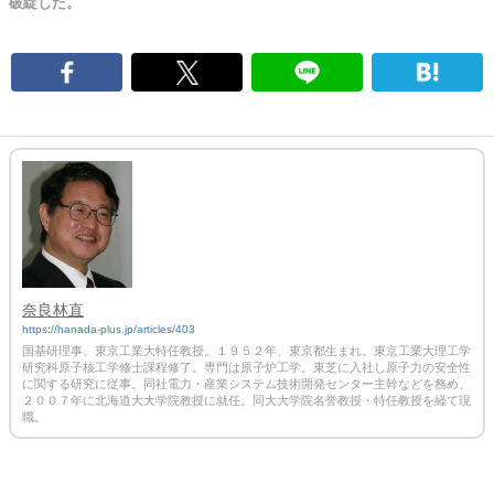
破綻した。
奈良林直
https://hanada-plus.jp/articles/403
国基研理事、東京工業大特任教授。１９５２年、東京都生まれ。東京工業大理工学
研究科原子核工学修士課程修了。専門は原子炉工学。東芝に入社し原子力の安全性
に関する研究に従事。同社電力・産業システム技術開発センター主幹などを務め、
２００７年に北海道大大学院教授に就任。同大大学院名誉教授・特任教授を経て現
職。