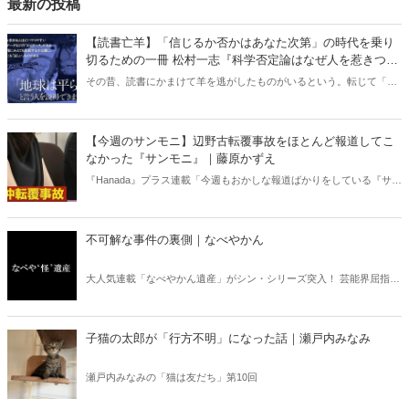
最新の投稿
【読書亡羊】「信じるか否かはあなた次第」の時代を乗り
切るための一冊 松村一志『科学否定論はなぜ人を惹きつけ
るのか』（ちくま新書）｜梶原麻衣子
その昔、読書にかまけて羊を逃がしたものがいるという。転じて「読
書亡羊」は「重要なことを忘れて、他のことに夢中になること」を指
す四字熟語になった。だが時に仕事を放り出してでも、読むべき本が
ある。元月刊『Hanada』編集部員のライター・梶原がお送りする時事
【今週のサンモニ】辺野古転覆事故をほとんど報道してこ
書評！
なかった『サンモニ』｜藤原かずえ
『Hanada』プラス連載「今週もおかしな報道ばかりをしている『サン
デーモーニング』を藤原かずえさんがデータとロジックで滅多斬
り」、略して【今週のサンモニ】。
不可解な事件の裏側｜なべやかん
大人気連載「なべやかん遺産」がシン・シリーズ突入！ 芸能界屈指の
コレクターであり、都市伝説、オカルト、スピリチュアルな話題が大
好きな芸人・なべやかんが蒐集した選りすぐりの「怪」な話を紹介！
信じるか信じないかは、あなた次第！ 芸能ニュース
子猫の太郎が「行方不明」になった話｜瀬戸内みなみ
瀬戸内みなみの「猫は友だち」第10回