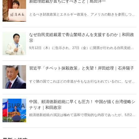
新総理総裁が直ちにすべきこと｜島田洋一
とるべき財政政策とエネルギー政策を、アメリカの動きを参照しつつ
検討する。自民党総裁候補者たちは「世界の潮流」を本当に理解して
いるのだろうか？
なぜ自民党総裁選で青山繁晴さんを支援するのか｜和田政
宗
9月12日（木）に告示され、27日（金）に開票が行われる自民党総裁
選。私が選対事務局長を務める青山繁晴さんは、8月23日に記者会見
を行った。しっかりと推薦人20人を9月12日に確定できるよう頑張り
たい。（写真提供／産経新聞社）
習近平「チベット抹殺政策」と失望！岸田総理｜石井陽子
すぐ隣の国でこれほどの非道が今もなお行なわれているのに、なぜ日
本のメディアは全く報じず、政府・外務省も沈黙を貫くのか。公約を
簡単に反故にした岸田総理に問う！
中国、頼清徳新総統に早くも圧力！ 中国が描く台湾侵略シ
ナリオ｜和田政宗
頼清徳新総統の演説は極めて温和で理知的な内容であったが、5月23
日、中国による台湾周辺海域全域での軍事演習開始により、事態は一
気に緊迫し始めた――。