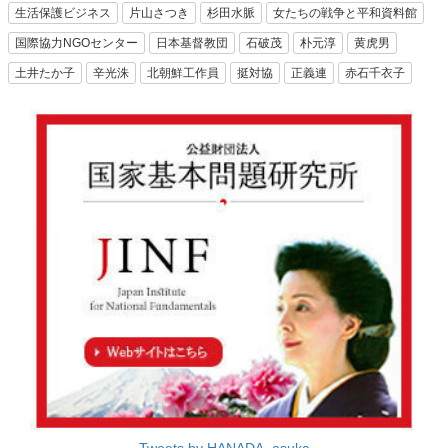
生活保護ビジネス
片山さつき
杉田水脈
女たちの戦争と平和資料館
国際協力NGOセンター
日本基督教団
石破茂
朴元淳
黄虎男
土井たか子
辛光洙
北朝鮮工作員
挺対協
正義連
赤石千衣子