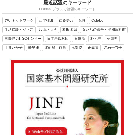
最近話題のキーワード
Hanadaプラスで話題のキーワード
赤いネットワーク
西早稲田
仁藤夢乃
師匠
Colabo
生活保護ビジネス
片山さつき
杉田水脈
女たちの戦争と平和資料館
国際協力NGOセンター
日本基督教団
石破茂
朴元淳
黄虎男
土井たか子
辛光洙
北朝鮮工作員
挺対協
正義連
赤石千衣子