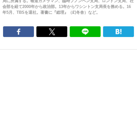
局に所属する。報道カメラマン、臨時プノンペン支局、ロンドン支局、社
会部を経て2000年から政治部。13年からワシントン支局長を務める。16
年5月、TBSを退社。著書に『総理』（幻冬舎）など。