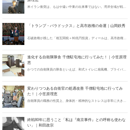
米イラン衝突は、もはや遠い中東の出来事ではない。湾岸全域が戦域
化するなか、その影響は日本にも及びつつある。石油備蓄やエネルギ
ー価格の高騰については多く報じられているが、見落とされがちな問
題がある。邦人保護は万全なのか。そして、国際舞台に立つ日本のサ
「トランプ・パラドックス」と高市政権の命運｜山岡鉄秀
ラブレッドの安全は守られるのか。戦火は思わぬところに影を落とし
ている――。
石破政権が残した「相互関税＋80兆円投資」ディールは、高市政権に
重い宿題を突きつけている。トランプの“ふたつの顔”が日本を救うの
か、縛るのか──命運は、このパラドックスをどう反転できるかにかか
っている。
進化する自衛隊隊舎 千僧駐屯地に行ってみた！｜小笠原理
恵
かつての自衛隊員の隊舎といえば、和式トイレに扇風機、プライバシ
ーに配慮がない部屋配置といった「昭和スタイル」の名残が色濃く残
っていた。だが今、そのイメージは大きく変わろうとしている。兵庫
県伊丹市にある千僧駐屯地（せんぞちゅうとんち）を取材した。
変わりつつある自衛官の処遇改善 千僧駐屯地に行ってみ
た！｜小笠原理恵
自衛隊員の職務の性質上、身体的・精神的なストレスは非常に大き
い。こうしたなかで、しっかりと休息できる環境が整っていなけれ
ば、有事や災害時に本来の力を発揮することは難しい。今回は変わり
つつある現場を取材した。
終戦80年に思うこと「私は『南京事件』との呼称も使わな
い」｜和田政宗