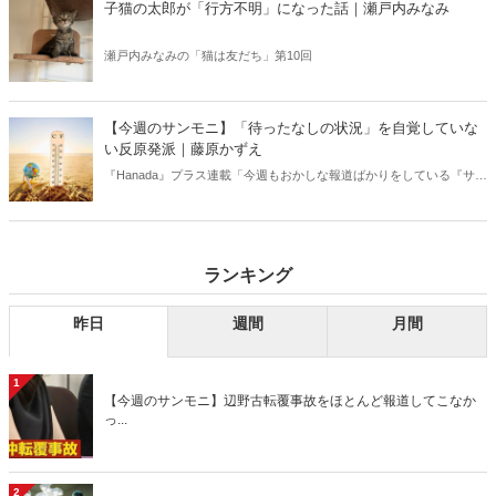
子猫の太郎が「行方不明」になった話｜瀬戸内みなみ
瀬戸内みなみの「猫は友だち」第10回
【今週のサンモニ】「待ったなしの状況」を自覚していな
い反原発派｜藤原かずえ
『Hanada』プラス連載「今週もおかしな報道ばかりをしている『サン
デーモーニング』を藤原かずえさんがデータとロジックで滅多斬
り」、略して【今週のサンモニ】。
ランキング
昨日
週間
月間
1
【今週のサンモニ】辺野古転覆事故をほとんど報道してこなか
っ...
2