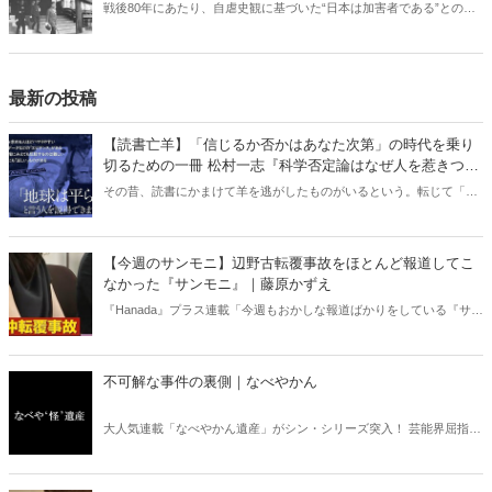
戦後80年にあたり、自虐史観に基づいた“日本は加害者である”との番
組や報道が各メディアでは繰り広げられている。東京裁判や“南京大虐
殺”肯定派は、おびただしい数の南京市民が日本軍に虐殺されたと言
う。しかし、南京戦において日本軍は意図的に住民を殺害したとの記
述は公文書に存在しない――。
最新の投稿
【読書亡羊】「信じるか否かはあなた次第」の時代を乗り
切るための一冊 松村一志『科学否定論はなぜ人を惹きつけ
るのか』（ちくま新書）｜梶原麻衣子
その昔、読書にかまけて羊を逃がしたものがいるという。転じて「読
書亡羊」は「重要なことを忘れて、他のことに夢中になること」を指
す四字熟語になった。だが時に仕事を放り出してでも、読むべき本が
ある。元月刊『Hanada』編集部員のライター・梶原がお送りする時事
【今週のサンモニ】辺野古転覆事故をほとんど報道してこ
書評！
なかった『サンモニ』｜藤原かずえ
『Hanada』プラス連載「今週もおかしな報道ばかりをしている『サン
デーモーニング』を藤原かずえさんがデータとロジックで滅多斬
り」、略して【今週のサンモニ】。
不可解な事件の裏側｜なべやかん
大人気連載「なべやかん遺産」がシン・シリーズ突入！ 芸能界屈指の
コレクターであり、都市伝説、オカルト、スピリチュアルな話題が大
好きな芸人・なべやかんが蒐集した選りすぐりの「怪」な話を紹介！
信じるか信じないかは、あなた次第！ 芸能ニュース