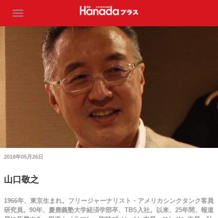
2018年05月26日
山口敬之
1966年、東京生まれ。フリージャーナリスト・アメリカシンクタンク客員
研究員。90年、慶應義塾大学経済学部卒、TBS入社。以来、25年間、報道