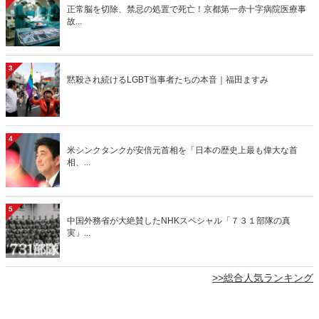
正常脳を切除、禁忌の処置で死亡！京都第一赤十字病院医療事
故...
3
黙殺され続けるLGBT当事者たちの本音｜福田ますみ
4
米シンクタンクが安倍元首相を「日本の歴史上最も偉大な首
相、...
5
中国外務省が大絶賛したNHKスペシャル「７３１部隊の真
実」...
>>総合人気ランキング