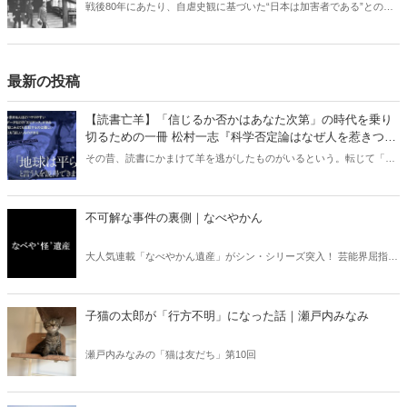
戦後80年にあたり、自虐史観に基づいた“日本は加害者である”との番
組や報道が各メディアでは繰り広げられている。東京裁判や“南京大虐
殺”肯定派は、おびただしい数の南京市民が日本軍に虐殺されたと言
う。しかし、南京戦において日本軍は意図的に住民を殺害したとの記
述は公文書に存在しない――。
最新の投稿
【読書亡羊】「信じるか否かはあなた次第」の時代を乗り
切るための一冊 松村一志『科学否定論はなぜ人を惹きつけ
るのか』（ちくま新書）｜梶原麻衣子
その昔、読書にかまけて羊を逃がしたものがいるという。転じて「読
書亡羊」は「重要なことを忘れて、他のことに夢中になること」を指
す四字熟語になった。だが時に仕事を放り出してでも、読むべき本が
ある。元月刊『Hanada』編集部員のライター・梶原がお送りする時事
不可解な事件の裏側｜なべやかん
書評！
大人気連載「なべやかん遺産」がシン・シリーズ突入！ 芸能界屈指の
コレクターであり、都市伝説、オカルト、スピリチュアルな話題が大
好きな芸人・なべやかんが蒐集した選りすぐりの「怪」な話を紹介！
信じるか信じないかは、あなた次第！ 芸能ニュース
子猫の太郎が「行方不明」になった話｜瀬戸内みなみ
瀬戸内みなみの「猫は友だち」第10回