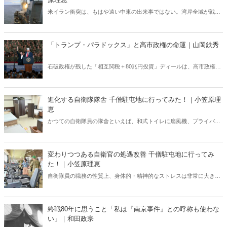
米イラン衝突は、もはや遠い中東の出来事ではない。湾岸全域が戦域
化するなか、その影響は日本にも及びつつある。石油備蓄やエネルギ
ー価格の高騰については多く報じられているが、見落とされがちな問
題がある。邦人保護は万全なのか。そして、国際舞台に立つ日本のサ
「トランプ・パラドックス」と高市政権の命運｜山岡鉄秀
ラブレッドの安全は守られるのか。戦火は思わぬところに影を落とし
ている――。
石破政権が残した「相互関税＋80兆円投資」ディールは、高市政権に
重い宿題を突きつけている。トランプの“ふたつの顔”が日本を救うの
か、縛るのか──命運は、このパラドックスをどう反転できるかにかか
っている。
進化する自衛隊隊舎 千僧駐屯地に行ってみた！｜小笠原理
恵
かつての自衛隊員の隊舎といえば、和式トイレに扇風機、プライバシ
ーに配慮がない部屋配置といった「昭和スタイル」の名残が色濃く残
っていた。だが今、そのイメージは大きく変わろうとしている。兵庫
県伊丹市にある千僧駐屯地（せんぞちゅうとんち）を取材した。
変わりつつある自衛官の処遇改善 千僧駐屯地に行ってみ
た！｜小笠原理恵
自衛隊員の職務の性質上、身体的・精神的なストレスは非常に大き
い。こうしたなかで、しっかりと休息できる環境が整っていなけれ
ば、有事や災害時に本来の力を発揮することは難しい。今回は変わり
つつある現場を取材した。
終戦80年に思うこと「私は『南京事件』との呼称も使わな
い」｜和田政宗