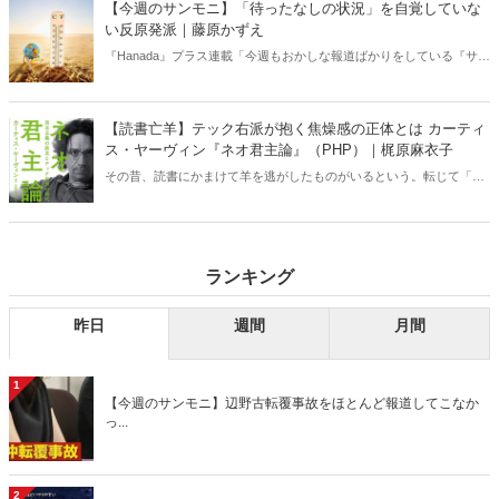
【今週のサンモニ】「待ったなしの状況」を自覚していな
い反原発派｜藤原かずえ
『Hanada』プラス連載「今週もおかしな報道ばかりをしている『サン
デーモーニング』を藤原かずえさんがデータとロジックで滅多斬
り」、略して【今週のサンモニ】。
【読書亡羊】テック右派が抱く焦燥感の正体とは カーティ
ス・ヤーヴィン『ネオ君主論』（PHP）｜梶原麻衣子
その昔、読書にかまけて羊を逃がしたものがいるという。転じて「読
書亡羊」は「重要なことを忘れて、他のことに夢中になること」を指
す四字熟語になった。だが時に仕事を放り出してでも、読むべき本が
ある。元月刊『Hanada』編集部員のライター・梶原がお送りする時事
書評！
ランキング
昨日
週間
月間
1
【今週のサンモニ】辺野古転覆事故をほとんど報道してこなか
っ...
2