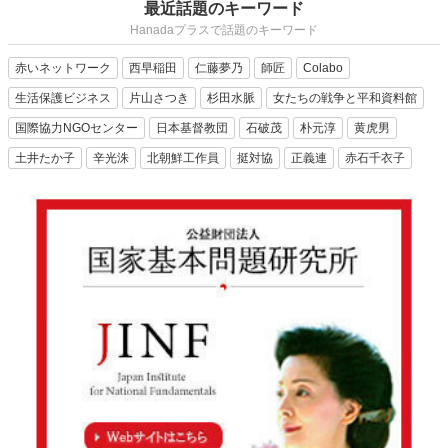
最近話題のキーワード
Hanadaプラスで話題のキーワード
赤いネットワーク
西早稲田
仁藤夢乃
師匠
Colabo
生活保護ビジネス
片山さつき
杉田水脈
女たちの戦争と平和資料館
国際協力NGOセンター
日本基督教団
石破茂
朴元淳
黄虎男
土井たか子
辛光洙
北朝鮮工作員
挺対協
正義連
赤石千衣子