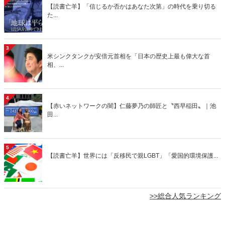
【読書亡羊】「信じるか否かはあなた次第」の時代を乗り切る
た...
3
米シンクタンクが安倍元首相を「日本の歴史上最も偉大な首
相、...
4
【赤いネットワークの闇】仁藤夢乃の師匠と〝西早稲田〟｜池
田...
5
【読書亡羊】世界には「反移民で親LGBT」「愛国的環境保護...
>>総合人気ランキング