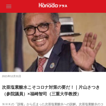
2021年12月31日
次亜塩素酸水こそコロナ対策の要だ！｜片山さつき
（参院議員）×福崎智司（三重大学教授）
ＮＨＫの「誤報」から広まった次亜塩素酸水への誤解。次亜塩素酸水のコ