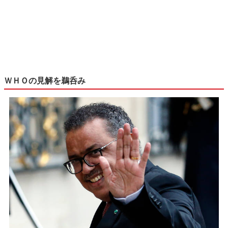
ＷＨＯの見解を鵜呑み