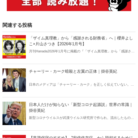
関連する投稿
「ザイム真理教」から「感謝される財務省」へ｜櫻井よし
こ×片山さつき【2026年1月号】
月刊Hanada2026年1月号に掲載の『「ザイム真理教」から「感謝され
る財務省」へ｜櫻井よしこ×片山さつき【2026年1月号】』の内容をAI
を使って要約・紹介。
チャーリー・カーク暗殺と左翼の正体｜掛谷英紀
日本のメディアは「チャーリー・カーク」を正しく伝えていない。カ
ーク暗殺のあと、左翼たちの正体が露わになる事態が相次いでいる
が、それも日本では全く報じられない。「米国の分断」との安易な解
釈では絶対にわからない「チャーリー・カーク」現象の本質。
日本人だけが知らない「新型コロナ起源説」世界の常識｜
掛谷英紀
新型コロナウイルスが武漢ウイルス研究所で作られ、流出したもので
あるという見解は、世界ではほぼ定説になっている。ところが、なぜ
か日本ではこの“世界の常識”が全く通じない。「新型コロナウイルス
研究所起源」をめぐる深い闇。
【常識保守のすすめ】〝安倍依存症〟から脱却するために