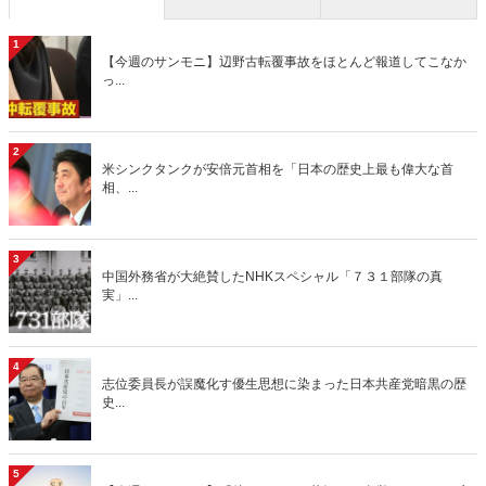
1
【今週のサンモニ】辺野古転覆事故をほとんど報道してこなか
っ...
2
米シンクタンクが安倍元首相を「日本の歴史上最も偉大な首
相、...
3
中国外務省が大絶賛したNHKスペシャル「７３１部隊の真
実」...
4
志位委員長が誤魔化す優生思想に染まった日本共産党暗黒の歴
史...
5