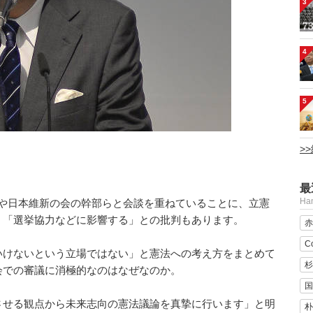
3
4
5
>
最
H
党や日本維新の会の幹部らと会談を重ねていることに、立憲
」「選挙協力などに影響する」との批判もあります。
赤
C
けないという立場ではない」と憲法への考え方をまとめて
杉
会での審議に消極的なのはなぜなのか。
国
させる観点から未来志向の憲法議論を真摯に行います」と明
朴