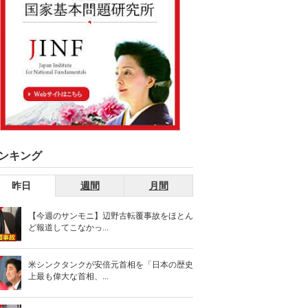
ンキング
昨日
週間
月間
【今週のサンモニ】辺野古転覆事故をほとん
ど報道してこなかっ...
米シンクタンクが安倍元首相を「日本の歴史
上最も偉大な首相、...