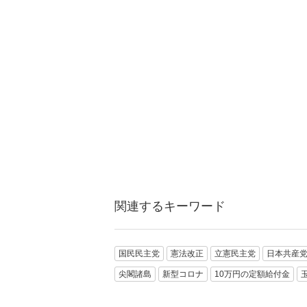
関連するキーワード
国民民主党
憲法改正
立憲民主党
日本共産
尖閣諸島
新型コロナ
10万円の定額給付金