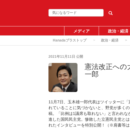
メディア
政治・経済
Hanadaプラストップ
政治・経済
2021年11月11日
公開
憲法改正への
一郎
11月7日、玉木雄一郎代表はツイッターに
れていることに気づかないと、野党が多くの
稿。「比例は1議席も取れない」と言われな
進した国民民主党。惨敗した立憲民主党とは何が
れたインタビューを特別公開！（※肩書等は