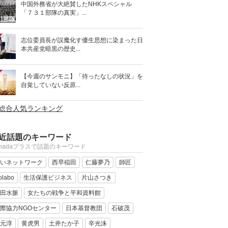
中国外務省が大絶賛したNHKスペシャル
「７３１部隊の真実」...
志位委員長が誤魔化す優生思想に染まった日
本共産党暗黒の歴史...
【今週のサンモニ】「待ったなしの状況」を
自覚していない反原...
>総合人気ランキング
近話題のキーワード
anadaプラスで話題のキーワード
いネットワーク
西早稲田
仁藤夢乃
師匠
olabo
生活保護ビジネス
片山さつき
田水脈
女たちの戦争と平和資料館
際協力NGOセンター
日本基督教団
石破茂
元淳
黄虎男
土井たか子
辛光洙