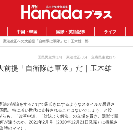
中国・韓国
国際・英語記事
ライフ
憲法改正への大前提「自衛隊は軍隊」だ｜玉木雄一郎
国民民主党(14)
憲法改正(36)
立憲民主党(37)
大前提「自衛隊は軍隊」だ｜玉木雄
「憲法の議論をするだけで袋叩きにするようなスタイルが忌避さ
国民、特に若い世代に支持されることはないでしょう」と投
がらも、「改革中道」「対決より解決」の立場を貫き、選挙で躍
違うのか。2021年2月号（2020年12月21日発売）に掲載さ
当時のママ）。