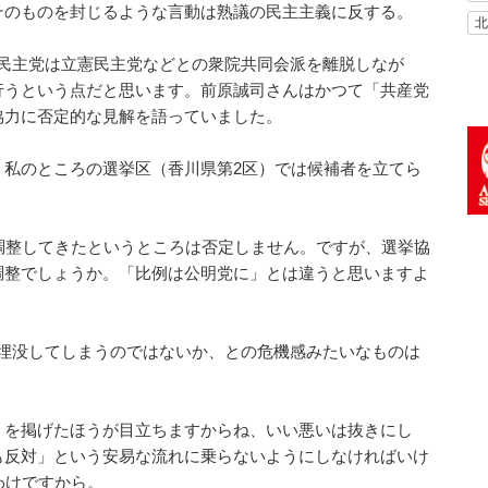
そのものを封じるような言動は熟議の民主主義に反する。
北
民民主党は立憲民主党などとの衆院共同会派を離脱しなが
行うという点だと思います。前原誠司さんはかつて「共産党
協力に否定的な見解を語っていました。
私のところの選挙区（香川県第2区）では候補者を立てら
調整してきたというところは否定しません。ですが、選挙協
調整でしょうか。「比例は公明党に」とは違うと思いますよ
で埋没してしまうのではないか、との危機感みたいなものは
を掲げたほうが目立ちますからね、いい悪いは抜きにし
も反対」という安易な流れに乗らないようにしなければいけ
わけですから。