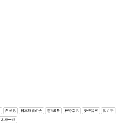
党
自民党
日本維新の会
憲法9条
枝野幸男
安倍晋三
習近平
玉木雄一郎