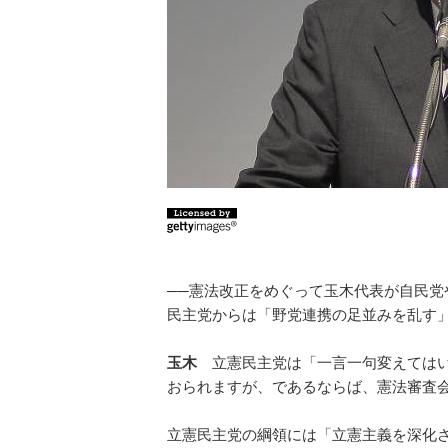
──憲法改正をめぐって玉木代表が自民
民主党からは「野党連携の足並みを乱す
玉木
立憲民主党は「一言一句変えてはい
おられますが、であるならば、憲法審査
立憲民主党の綱領には「立憲主義を深化