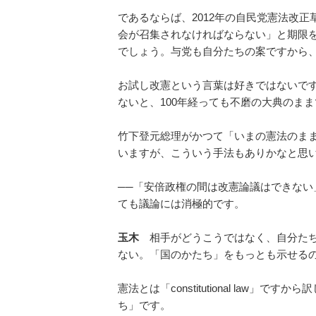
であるならば、2012年の自民党憲法改
会が召集されなければならない」と期限
でしょう。与党も自分たちの案ですから
お試し改憲という言葉は好きではないで
ないと、100年経っても不磨の大典のま
竹下登元総理がかつて「いまの憲法のま
いますが、こういう手法もありかなと思
──「安倍政権の間は改憲論議はできな
ても議論には消極的です。
玉木
相手がどうこうではなく、自分たち
ない。「国のかたち」をもっとも示せる
憲法とは「constitutional law
ち」です。