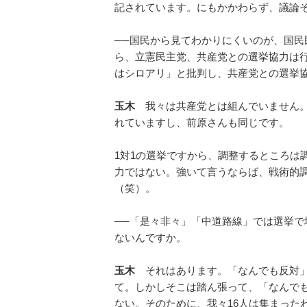
記されています。にもかかわらず、議論
──国民から見てわかりにくいのが、国
ら、立憲民主党、共産党との選挙協力は
はシロアリ」と批判し、共産党との選挙
玉木
我々は共産党とは組んでいません。
れていますし、前原さんも同じです。
1対1の選挙ですから、調整するところは
力ではない。強いて言うならば、戦術的
（笑）。
──「是々非々」「中道路線」では選挙
ないんですか。
玉木
それはあります。「なんでも反対」
て。しかしそこは踏ん張って、「なんで
ない。そのために、我々16人は集まった