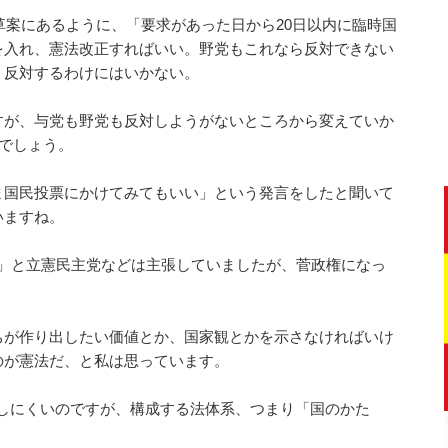
正草案にあるように、「要求があった日から20日以内に臨時国
を入れ、憲法改正すればいい。野党もこれなら反対できない
、反対するわけにはいかない。
すが、与党も野党も反対しようがないところから変えていか
までしょう。
ま国民投票にかけてみてもいい」という発言をしたと聞いて
いますね。
い」と立憲民主党などは主張していましたが、菅政権になっ
が作り出したい価値とか、国家観とかを示さなければいけ
のが憲法だ、と私は思っています。
」ですから訳しにくいのですが、構成する法体系、つまり「国のかた